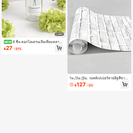
รัว อุปกรณ์ตกแต่งห้อง ตกแต่งห้องนั่งเล่
น ตกแต่งบ้าน วอลเปเปอร์ภาพผนัง
6 ชิ้น ดอกไฮเดรนเจียเทียมหลากสี
NEW
เดี่ยวพร้อมก้าน หัวดอกไม้เทียมโพลีเอส
27
฿
-31%
เตอร์ เหมาะสำหรับการตกแต่งบ้าน การ
จัดฉากงานแต่งงาน งานวันเกิด ห้องนอ
น ห้องนั่งเล่น ตกแต่งสร้างสรรค์
1ม./3ม./5ม. วอลล์เปเปอร์ลายอิฐสีขาว
จำลอง, พื้นหลังห้อง, ของตกแต่งบ้าน, ว
127
฿
-2%
อลล์เปเปอร์กันน้ำมีกาวในตัว