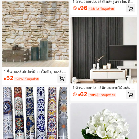
1 ม้วน วอลเปเปอร์สไตล์หรูหรา Ins พื้น
ห้องน้ำ ตกแต่งโต๊ะกลาง ฉากกลางแจ้ง
หลังสีดำ ลายไม้สีไม้แนวตั้ง & ลายหินอ่
ธีมกลับโรงเรียน ตกแต่งผนัง และตกแต่
96
฿
-3%
3 วันสุดท้าย
อนสีทองบล็อกสี ลายไม้สีอ่อนแนวตั้ง ลา
งสำนักงาน
ยเส้นหินอ่อนสีทอง กันน้ำ กันน้ำมัน สำห
รับห้องนอน หัวเตียง ผนังพื้นหลัง ฟิล์มต
กแต่งติดเอง
1 ชิ้น วอลล์เปเปอร์มีกาวในตัว, วอลล์เป
เปอร์ตกแต่งลายอิฐและลายไม้, วอลล์เป
52
฿
-25%
วันสุดท้าย
เปอร์พื้นหลังย้อนยุค, เหมาะสำหรับห้อง
นั่งเล่น, ห้องนอน, ระเบียง, ไวนิลหนาพิเ
1 ม้วน วอลเปเปอร์ติดเองลายไม้เอล์มสีเ
ศษ, มีกาวในตัว, วอลล์เปเปอร์กันน้ำสำ
ทา, ลอกและติด, สำหรับตกแต่งผนัง, ลา
หรับห้องน้ำและห้องครัว
62
฿
-10%
3 วันสุดท้าย
ยไม้, เหมาะสำหรับห้องนั่งเล่น, ห้องนอ
น, ห้องรับประทานอาหาร, สำนักงาน, ห้
องน้ำกันน้ำ, กระดาษตกแต่งบ้าน