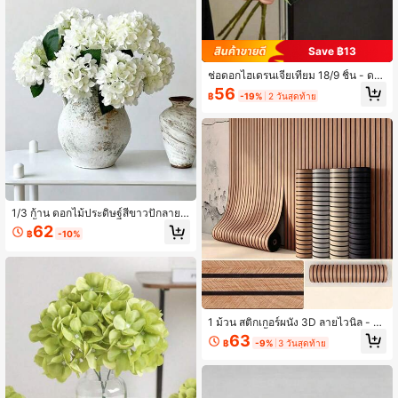
Save ฿13
ช่อดอกไฮเดรนเจียเทียม 18/9 ชิ้น - ดอ
กไฮเดรนเจียผ้าไหมเสมือนจริง เหมาะ
56
฿
-19%
2 วันสุดท้าย
สำหรับช่อดอกไม้แต่งงาน DIY, ตกแต่งเ
พื่อนเจ้าสาว, ตกแต่งบ้านและสำนักงาน
(ห้องนั่งเล่น, ห้องครัว, สวน, โรงแรม), ข
องขวัญวันแม่, วันเกิด และวันวาเลนไท
น์, การจัดห้อง, การตกแต่งบ้าน, การตก
แต่งฤดูใบไม้ผลิ, ตกแต่งห้องนอน, ตกแ
ต่งสถานที่จัดงานแต่งงาน, การจัดสวน,
ตกแต่งระเบียงนอกบ้าน และของขวัญวั
นแม่สำหรับผู้หญิงผู้สูงอายุ
1/3 ก้าน ดอกไม้ประดิษฐ์สีขาวปักลาย 1
8.5 นิ้ว พร้อมก้าน ดอกไฮเดรนเจียผ้าไห
62
฿
-10%
ม ตกแต่งโต๊ะ เหมาะสำหรับสำนักงาน ง
านปาร์ตี้ งานแต่งงาน พืชประดิษฐ์ ตกแ
ต่งฤดูใบไม้ผลิ/ฤดูร้อน ตกแต่งสวน ตกแ
ต่งห้อง ตกแต่งบ้าน ตกแต่งกลางแจ้ง ข
องขวัญวันพ่อ
1 ม้วน สติกเกอร์ผนัง 3D ลายไวนิล - วอ
ลเปเปอร์กันน้ำแบบติดเอง ลายไม้ธรรม
63
฿
-9%
3 วันสุดท้าย
ชาติ ทำความสะอาดและลอกออกได้ง่า
ย สามารถใช้ตกแต่งบ้าน DIY เพดาน ผ
นังกั้น และผนังโค้งได้โดยตรง ตกแต่งห้
อง ตกแต่งผนัง ตกแต่งห้องนอน ตกแต่ง
ห้องน้ำ ตกแต่งห้องนั่งเล่น ตกแต่งห้องค