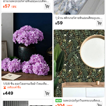
ม้วนวอลเปเปอร์ลายหินอ่อนแบบติดเอง
ได้, กระดาษติดผนังไวนิลที่ถอดออกได้
57
฿
-3%
สำหรับห้องนั่งเล่น, ห้องครัว, ห้องนอน แ
ละหอพัก - ตกแต่งผนัง DIY กันน้ำ, ถอด
ออกได้
1 ม้วน สติกเกอร์ลายหินอ่อนสีทองและสี
น้ำเงินสำหรับเคาน์เตอร์ครัว กันน้ำและ
59
฿
ฉีกง่าย เหมาะสำหรับห้องครัว ห้องน้ำ โ
ต๊ะ สามารถใช้เป็นสติกเกอร์ไวนิลตกแต่
งบ้าน ตกแต่งวันหยุด ตกแต่งห้อง ตกแ
ต่งผนัง
1/5/8 ชิ้น ดอกไฮเดรนเจียผ้าไหมเทียม
- ตัวเลือกที่สมบูรณ์แบบสำหรับงานแต่ง
เหลือแค่1ชิ้น
งาน งานหมั้น & ตกแต่งบ้าน | สีขาว สีช
449
มพู สีม่วง & สีน้ำเงิน ตกแต่งโต๊ะอเนกป
฿
ระสงค์
วอลเปเปอร์นกวินเทจแบบติดเอง
NEW
ขนาด 17.7*118 นิ้ว ลายใบไม้และดอกไ
104
฿
-30%