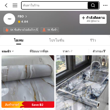
ค้นหาในร้าน
FBO
กำลังติดตาม
469 ผู้ติดตาม
4.84
5K ชิ้นที่ขายไปเมื่อเร็วๆ นี้
1K ซื้อซ้ำ
ไอเทม
โปรโมชั่น
รีวิว
แนะนำ
ที่นิยมมากที่สุด
ราคา
ตัวกรอง
Save ฿2