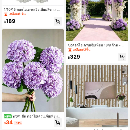
1/10/15 ดอกไฮเดรนเจียเทียมสีขาว เห
มาะสำหรับการตกแต่งบ้าน การตกแต่ง
เหลือแค่1ชิ้น
งานแต่งงาน พวงมาลัย และการเฉลิมฉ
189
ลองตามฤดูกาล ตกแต่งได้ทุกฤดู | ดูเป็
฿
นธรรมชาติ | ดอกไม้ผ้าที่ทนทาน ดอกไ
ม้เทียมสำหรับการตกแต่งบ้าน
ช่อดอกไฮเดรนเจียเทียม 18/9 ก้าน - ดอ
กไฮเดรนเจียผ้าไหมสมจริง เหมาะสำหรั
เหลือแค่2ชิ้น
บช่อดอกไม้แต่งงาน DIY, ตกแต่งเพื่อนเ
329
จ้าสาว, ตกแต่งบ้านและสำนักงาน (ห้อง
฿
นั่งเล่น, ห้องครัว, สวน, โรงแรม), ไอเดีย
ของขวัญวันแม่, วันเกิด และวันวาเลนไ
ทน์, การจัดห้อง, การตกแต่งบ้าน, ตกแ
ต่งฤดูใบไม้ผลิ, ตกแต่งห้องนอน, ตกแต่
งสถานที่จัดงานแต่งงาน, ภูมิทัศน์สวน,
ตกแต่งทางเดินกลางแจ้ง และของขวัญ
วันแม่สำหรับผู้หญิงสูงอายุ
9/6/1 ชิ้น ดอกไฮเดรนเจียเทียมสีม่
NEW
วง เหมาะสำหรับงานแต่งงาน ช่อดอกไ
34
฿
-31%
ม้เจ้าสาว ตกแต่งบ้านและห้อง สไตล์ฤดู
ใบไม้ร่วง ฮาโลวีน งานปาร์ตี้ ห้องนอน