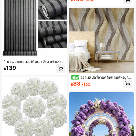
ม้ ลอกและติด กันน้ำ ถอดออกได้
1 ม้วน วอลเปเปอร์ติดเอง สีเทาเข้มลาย
ทาง 3D เอฟเฟกต์ ลอกและติด วอลเปเ
139
฿
ปอร์ปรับปรุงบ้านได้ง่าย กันน้ำ ถอดออก
ได้ ห้องนั่งเล่น ห้องครัว ห้องนอน หอพัก
วอลเปเปอร์ลายคลื่นแถบสีทอง/
NEW
วอลเปเปอร์ปรับปรุงเฟอร์นิเจอร์
ดำ ไวนิลลอกออกได้ กาวในตัว กันน้ำ ถ
83
฿
-30%
อดออกได้ ใช้สำหรับตกแต่งผนังห้องบ้า
น ห้องครัว ห้องนอน ห้องนั่งเล่น บุลิ้นชัก
ขนาด 1000 * 45 ซม./393.7 * 17.71
นิ้ว