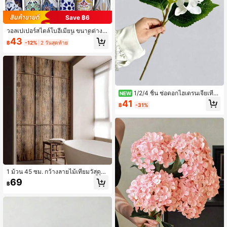
Save ฿6
วอลเปเปอร์สไตล์โบฮีเมียน ขนาดต่างๆ
วอลเปเปอร์ติดเองได้ กันน้ำ กันน้ำมัน กั
43
฿
-12%
2 วันสุดท้าย
นไฟ เหมาะสำหรับห้องครัว ห้องน้ำ ห้อง
นอน ผนังพื้นหลัง ตกแต่งผนังหอพัก วอล
เปเปอร์ไวนิล สติกเกอร์ตกแต่ง
1/2/4 ชิ้น ช่อดอกไฮเดรนเจียเทีย
NEW
ม DIY ตกแต่งงานวันเกิด, ตะกร้าแต่งง
41
฿
-31%
าน, ช่อดอกไม้เจ้าสาว, ตกแต่งบ้าน, ร้า
นอาหาร, ห้องนอน, ตกแต่งขอบหน้าต่า
ง, ตกแต่งแจกัน, วันวาเลนไทน์, ตกแต่ง
ปีใหม่, สวนกลางแจ้งฤดูเปิด, ของขวัญวั
นวาเลนไทน์, ของขวัญรับปริญญา
1 ม้วน 45 ซม. กว้างลายไม้เทียมวัสดุพี
วีซีวอลล์เปเปอร์ติดด้วยตนเอง, กันน้ำ,
69
฿
ป้องกันสิ่งสกปรก, ทำความสะอาดง่าย,
พร้อมกาวด้านหลัง, เหมาะสำหรับห้องนั่
งเล่น, ห้องนอน, การปรับปรุงตู้และสถา
นการณ์อื่นๆ