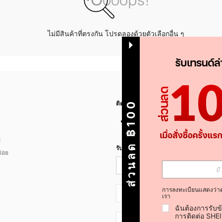
ไม่มีสินค้าที่ตรงกัน โปรดลองด้วยตัวเลือกอื่น ๆ
ส่วนลด ฿100
ติดตามเรา
ส
รับข่าวสาร SHEIN
่อย
การลงทะเบียนแสดงว่า
TH + 66
เรา
ฉันต้องการรับข
การติดต่อ SHE
TH + 66