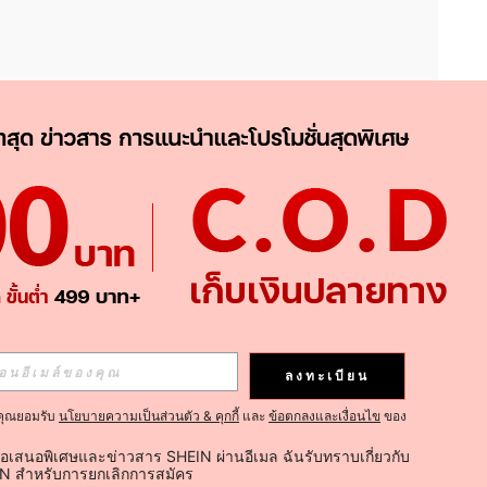
APP
ติดตามเลย
ลงทะเบียน
คุณยอมรับ
นโยบายความเป็นส่วนตัว & คุกกี้
และ
ข้อตกลงและเงื่อนไข
ของ
ติดตาม
้อเสนอพิเศษและข่าวสาร SHEIN ผ่านอีเมล ฉันรับทราบเกี่ยวกับ
IN สำหรับการยกเลิกการสมัคร
ติดตามเลย