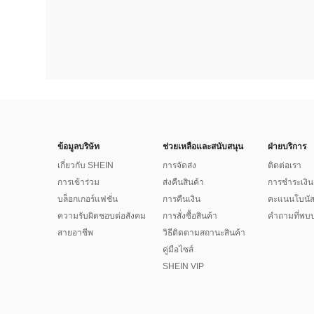
ข้อมูลบริษัท
ช่วยเหลือและสนับสนุน
ฝ่ายบริการ
เกี่ยวกับ SHEIN
การจัดส่ง
ติดต่อเรา
การเข้าร่วม
ส่งคืนสินค้า
การชำระเงิน
บล็อกเกอร์แฟชั่น
การคืนเงิน
คะแนนโบนั
ความรับผิดชอบต่อสังคม
การสั่งซื้อสินค้า
คำถามที่พบบ
สายอาชีพ
วิธีติดตามสถานะสินค้า
คู่มือไซส์
SHEIN VIP