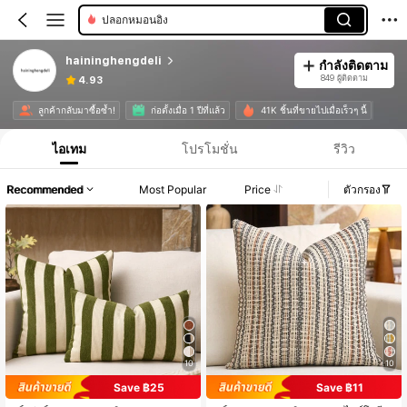
ปลอกหมอนอิง
haininghengdeli
กำลังติดตาม
849 ผู้ติดตาม
4.93
ลูกค้ากลับมาซื้อซ้ำ!
ก่อตั้งเมื่อ 1 ปีที่แล้ว
41K ชิ้นที่ขายไปเมื่อเร็วๆ นี้
ไอเทม
โปรโมชั่น
รีวิว
Recommended
Most Popular
Price
ตัวกรอง
10
10
Save ฿25
Save ฿11