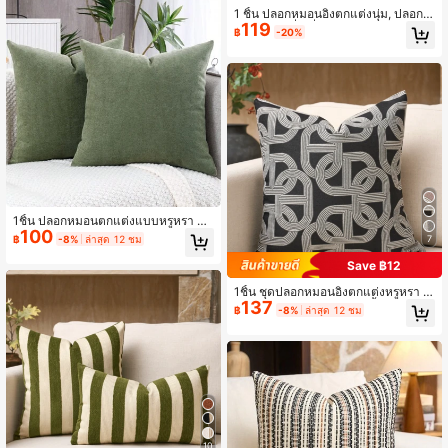
1 ชิ้น ปลอกหมอนอิงตกแต่งนุ่ม, ปลอกห
119
มอนอิงทรงสี่เหลี่ยมทันสมัย, ปลอกหมอ
฿
-20%
นฟาร์มเฮาส์สีพื้นเรียบง่ายสำหรับโซฟา
ห้องนอน, เหมาะสำหรับทุกฤดู, สามารถ
ใช้เป็นของขวัญที่น่าประทับใจได้
1ชิ้น ปลอกหมอนตกแต่งแบบหรูหรา ผ้า
100
ขนสังเคราะห์ นุ่มมาก สไตล์โบฮีเมียน เ
฿
-8%
ล่าสุด 12 ชม
7
หมาะสำหรับโซฟา ห้องนั่งเล่น ห้องนอน
สไตล์ฟาร์มเฮาส์ และเหมาะเป็นของขวั
Save ฿12
ญด้วย
1ชิ้น ชุดปลอกหมอนอิงตกแต่งหรูหรา ป
137
ลอกหมอนอิงรูปเรขาคณิตเนื้อสัมผัส สำ
฿
-8%
ล่าสุด 12 ชม
หรับโซฟา ห้องนั่งเล่น การตกแต่งบ้าน
ปลอกหมอนขว้าง ทอสมัยใหม่ (ไม่รวมไ
ส้หมอน)
10