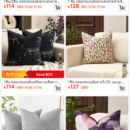
1ชิ้น/2ชิ้น ปลอกหมอนอิงตกแต่งลายทา
1 ชิ้น ปลอกหมอนอิงตกแต่งสไตล์โบฮีเมี
114
128
งสีเขียวผ้าเชนิลล์, ปลอกหมอนอิงสไตล์โ
ยนวินเทจหลากสี, ปลอกหมอนอิงลายแอ็
฿
-18%
ล่าสุด 12 ชม
฿
-8%
ล่าสุด 12 ชม
บฮีเมียนนามธรรมทันสมัยนุ่มสำหรับโซ
บสแตรกทันสมัยนุ่มสำหรับโซฟา, ห้องน
ฟา, ห้องนอน, ห้องนั่งเล่น, เหมาะสำหรั
อน, ห้องนั่งเล่น, เหมาะสำหรับทุกฤดู, ยัง
บทุกฤดูกาล, ยังสามารถใช้เป็นของขวัญ
สามารถใช้เป็นของขวัญได้
ได้
5
Save ฿25
1ชิ้น ปลอกหมอนอินเสริ์ทลายเสือดาวลา
1ชิ้น ปลอกหมอนอิงลายใบไม้ Jacquar
114
127
ย Cloud Jacquard ลายทางเรขาคณิต
d สไตล์วินเทจ, ปลอกหมอนอิงสไตล์ Re
฿
-18%
ล่าสุด 12 ชม
฿
-20%
ตกแต่งบ้าน ปลอกหมอนอิงรูปสี่เหลี่ยม
tro Farmhouse สำหรับโซฟา, เก้าอี้, ห้
สำหรับโซฟา ห้องนั่งเล่น ห้องนอน ฟาร์
องนอน, ห้องนั่งเล่น, เหมาะสำหรับทุกฤ
มเฮาส์ สามารถใช้เป็นของขวัญได้
ดูกาล, สามารถใช้เป็นของขวัญได้