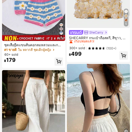
5
SheCarry
#1 ขายดี
ใน บรรยากาศฤดูร้อน กระเป๋าหูหิ้วด้านบนผู้หญิง
8
เกือบหมดแล้ว!
SHECARRY กระเป๋าถือสตรี, สีขาว, แฟ
ชั่น, สง่างาม, วันหยุด, งานปาร์ตี้
#1 ขายดี
#1 ขายดี
ใน บรรยากาศฤดูร้อน กระเป๋าหูหิ้วด้านบนผู้หญิง
ใน บรรยากาศฤดูร้อน กระเป๋าหูหิ้วด้านบนผู้หญิง
ชุดเสื้อยืดแขนสั้นคอกลมหลวมและกาง
เกือบหมดแล้ว!
เกือบหมดแล้ว!
300+ sold
(100+)
เกงขาสั้นไบค์เกอร์รัดรูปสำหรับเด็กผู้ห
#1 ขายดี
ใน หลากสี ชุดเด็กผู้หญิง
499
ญิง สไตล์มินิมอล เหมาะสำหรับฤดูใบไ
#1 ขายดี
ใน บรรยากาศฤดูร้อน กระเป๋าหูหิ้วด้านบนผู้หญิง
60+ sold
฿
ม้ผลิและฤดูร้อน
เกือบหมดแล้ว!
179
฿