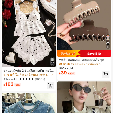
6
Save ฿10
2/1ชิ้น กิ๊บติดผมแฟชั่นขนาดใหญ่สีน้ำ
ตาลชานมสำหรับผู้หญิง เหมาะสำหรับก
#1 ขายดี
ใน ธรรมดา กรงเล็บผม
ารอาบน้ำ ล้างหน้า และจัดแต่งทรงผม
900+ sold
ชุดนอนผู้หญิง 2 ชิ้น เสื้อสายเดี่ยวคอวีลู
39
฿
-20%
กไม้ พร้อมกางเกงขาสั้นแต่งลูกไม้ แต่ง
#1 ขายดี
ใน ลำลอง-ยัง ชุดเลานจ์สำหรับผู้หญิง
โบว์ที่เอว ชุดลำลองผู้หญิงนุ่มสบายน่ารั
1.1k+ sold
(1000+)
ก สไตล์เอสเธติก
193
฿
-3%