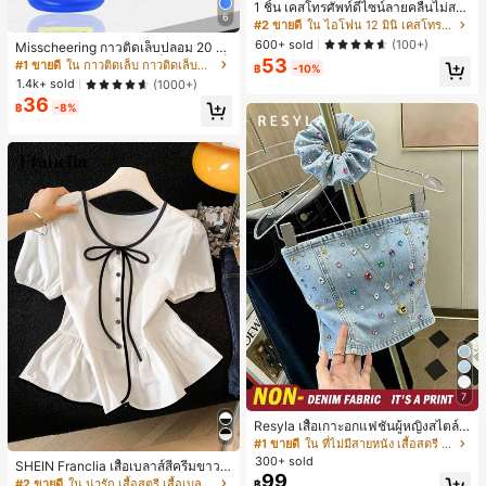
1 ชิ้น เคสโทรศัพท์ดีไซน์ลายคลื่นไม่สม
6
มาตรสำหรับ Phone 17 Pro Max, เหม
#2 ขายดี
ใน ไอโฟน 12 มินิ เคสโทรศัพท์แฟชั่น
าะสำหรับ Phone 16 Pro Max, 15 Pro
600+ sold
(100+)
Misscheering กาวติดเล็บปลอม 20 กรั
Max, 14 Pro Max, เคสโทรศัพท์สไตล์เ
53
ม แรงยึดสูง เจลสติกเกอร์เล็บนุ่ม แห้งเร็
#1 ขายดี
ใน กาวติดเล็บ กาวติดเล็บและสารยึดติด
กาหลีและน่าสนใจ, เข้ากันได้กับ 11/12/
฿
-10%
ว เหมาะสำหรับผู้เริ่มต้นทำเล็บ ติดทนน
13/14/15/16 Pro Max Plus, ดีไซน์หรู
1.4k+ sold
(1000+)
าน
หราเหมาะสำหรับทั้งชายและหญิง, ของ
36
฿
-8%
ขวัญในอุดมคติสำหรับคริสต์มาส, วันว
าเลนไทน์, อีสเตอร์, ฤดูแต่งงานและวันเ
กิดสำหรับแฟนสาว
7
Resyla เสื้อเกาะอกแฟชั่นผู้หญิงสไตล์ซั
มเมอร์อเนกประสงค์ลายเดนิม แนะนำ
#1 ขายดี
ใน ที่ไม่มีสายหนัง เสื้อสตรี เสื้อเบลาส์ & Tee
สำหรับงานหนัก ขายดี ตกแต่งเพชรสีสั
300+ sold
SHEIN Franclia เสื้อเบลาส์สีครีมขาวนุ่
นสดใสพิมพ์ลาย เหมาะสำหรับใส่ประ
99
มนวล เอวรูด, แต่งขอบตัดกัน + โบว์ผูก,
#2 ขายดี
ใน น่ารัก เสื้อสตรี เสื้อเบลาส์ & Tee
฿