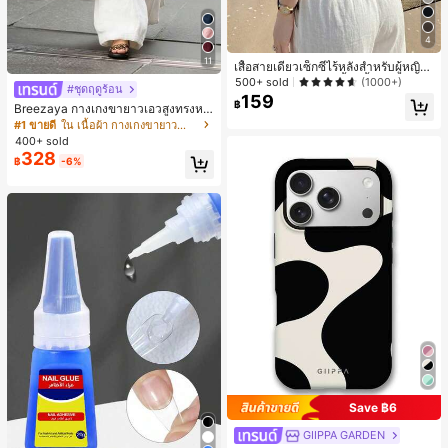
4
11
เสื้อสายเดี่ยวเซ็กซี่ไร้หลังสำหรับผู้หญิง
พร้อมบราแบบมีฟองน้ำ, เสื้อกล้ามแขน
500+ sold
(1000+)
#ชุดฤดูร้อน
กุด, เสื้อลำลองสีดำสำหรับฤดูร้อน
159
฿
Breezaya กางเกงขายาวเอวสูงทรงหล
วมขาบานสำหรับผู้หญิง สีขาวเรียบหรูส
#1 ขายดี
ใน เนื้อผ้า กางเกงขายาวลำลองผ้า
ไตล์ชิค เหมาะสำหรับใส่เที่ยวทะเล วันห
400+ sold
ยุดพักผ่อนฤดูร้อน ลุคสบายๆ ใส่ได้หลา
328
฿
-6%
ยโอกาสในชีวิตประจำวัน
Save ฿6
GIIPPA GARDEN