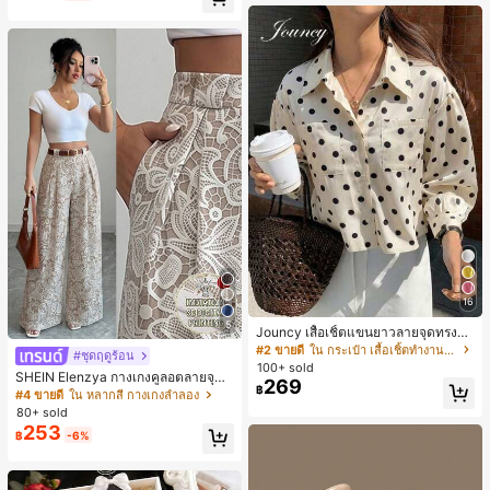
น์หัวเหลี่ยม ชิคและหรูหรา สำหรับเดทไ
นท์
16
5
Jouncy เสื้อเชิ้ตแขนยาวลายจุดทรงหล
วมสำหรับผู้หญิง
#2 ขายดี
ใน กระเป๋า เสื้อเชิ้ตทำงานมีกระเป๋า
#ชุดฤดูร้อน
100+ sold
SHEIN Elenzya กางเกงคูลอตลายจุดเ
269
฿
อวสูงแบบใหม่สำหรับฤดูใบไม้ผลิ/ฤดูร้อ
#4 ขายดี
ใน หลากสี กางเกงลำลอง
น, สไตล์หรูหราเหมาะสำหรับใส่ในชีวิต
80+ sold
ประจำวันและทำงาน, ให้ความรู้สึกวินเ
253
฿
-6%
ทจสำหรับฤดูรับปริญญา, เทศกาลดนตร
ี, การแข่งม้าดาร์บี้, วันประกาศอิสรภาพ