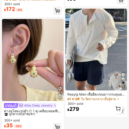
จำวัน
แขนพอง จับคู่กับกระโปรงชายระบาย,
300+ sold
ลดอายุและดูดี, นุ่มและเก๋ไก๋สำหรับใส่ทุ
172
฿
-4%
กวัน
4
Resyla Men เสื้อยืดแขนยาวกระดุมผ่า
ครึ่งสีพื้นอเนกประสงค์ลำลองสำหรับผู้ช
#1 ขายดี
ใน ยืดปานกลาง เสื้อผู้ชาย
าย
300+ sold
Alley Deep Jewelry
1
#1 ขายดี
ใน โบโฮ ต่างหูผู้หญิง
279
฿
1
ลูกค้ากลับมาซื้อซ้ำ!
ต่างหูโลหะรูปตัว C 1 คู่ เคลือบหยดสีเห
ลือง ลายจุดสีน้ำเงิน สไตล์ยุโรปและอเม
เกือบหมดแล้ว!
#1 ขายดี
#1 ขายดี
ใน โบโฮ ต่างหูผู้หญิง
ใน โบโฮ ต่างหูผู้หญิง
ริกัน แฟชั่นส่วนตัว หวานและสง่างาม
300+ sold
ลูกค้ากลับมาซื้อซ้ำ!
ลูกค้ากลับมาซื้อซ้ำ!
สำหรับผู้หญิงและเด็กหญิง สำหรับการเ
35
เกือบหมดแล้ว!
เกือบหมดแล้ว!
#1 ขายดี
ใน โบโฮ ต่างหูผู้หญิง
฿
-10%
ดินทาง งานแต่งงาน ปาร์ตี้ วันเกิด ของ