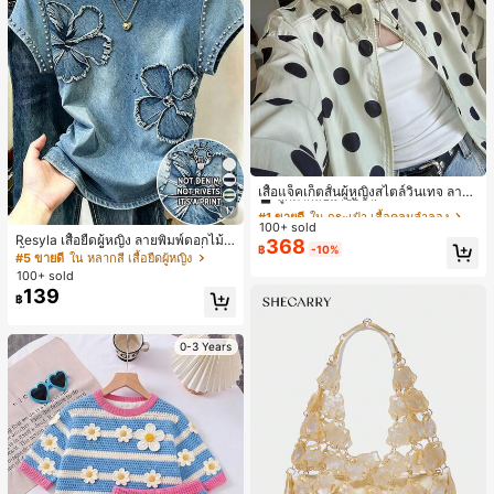
#1 ขายดี
ใน กระเป๋า เสื้อคลุมลำลอง
ลูกค้ากลับมาซื้อซ้ำ!
เสื้อแจ็คเก็ตสั้นผู้หญิงสไตล์วินเทจ ลายจุ
ดขนาดใหญ่ คอตั้ง เอวเข้ารูป แขนพอง
#1 ขายดี
#1 ขายดี
ใน กระเป๋า เสื้อคลุมลำลอง
ใน กระเป๋า เสื้อคลุมลำลอง
17
ทรงหลวม แฟชั่นอเนกประสงค์ สำหรับใ
100+ sold
ลูกค้ากลับมาซื้อซ้ำ!
ลูกค้ากลับมาซื้อซ้ำ!
ส่ประจำวันและไปเที่ยวพักผ่อน
Resyla เสื้อยืดผู้หญิง ลายพิมพ์ดอกไม้สี
368
#1 ขายดี
ใน กระเป๋า เสื้อคลุมลำลอง
฿
-10%
น้ำเงินวินเทจ เสื้อสำหรับออกไปเที่ยวฤ
#5 ขายดี
ใน หลากสี เสื้อยืดผู้หญิง
ลูกค้ากลับมาซื้อซ้ำ!
ดูร้อน ดีไซน์กราฟิก สบายๆ อเนกประสง
100+ sold
ค์ สวมใส่ประจำวัน กลางแจ้ง ช้อปปิ้ง ท่
139
฿
องเที่ยวกลางแจ้ง
0-3 Years