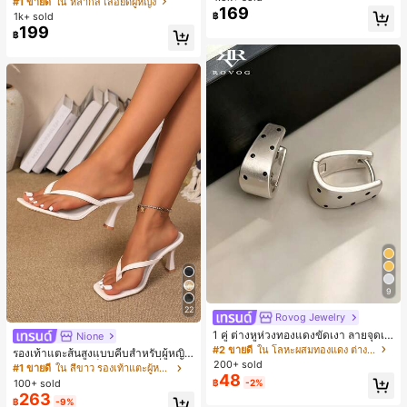
#1 ขายดี
ใน หลากสี เสื้อยืดผู้หญิง
169
สปอร์ตแฟชั่นมินิมอล ของขวัญสำหรับเ
ลูกค้ากลับมาซื้อซ้ำ!
1k+ sold
฿
พื่อน
199
฿
9
22
Rovog Jewelry
1 คู่ ต่างหูห่วงทองแดงขัดเงา ลายจุดเร
Nione
ขาคณิตสไตล์มินิมอล เหมาะสำหรับสว
#2 ขายดี
ใน โลหะผสมทองแดง ต่างหูผู้หญิง
รองเท้าแตะส้นสูงแบบคีบสำหรับผู้หญิง
มใส่ประจำวันแบบสบายๆ สำหรับผู้หญิง
200+ sold
สไตล์คลาสสิก สีบล็อก สไตล์แฟรี่ฤดูร้อ
#1 ขายดี
ใน สีขาว รองเท้าแตะผู้หญิง
48
น ส้นเข็ม รองเท้าแตะแบบคีบ รองเท้าแ
100+ sold
฿
-2%
ตะชายหาดแฟชั่นสายไขว้ รองเท้าผู้ห
263
฿
-9%
ญิง สำหรับออฟฟิศ บ้าน กลางแจ้ง ดีไซ