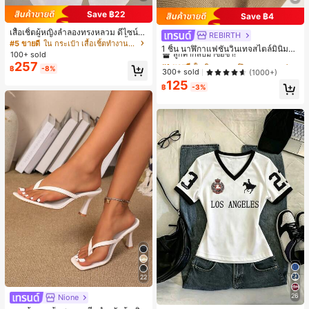
Save ฿22
Save ฿4
เสื้อเชิ้ตผู้หญิงลำลองทรงหลวม ดีไซน์ผ่
REBIRTH
#1 ขายดี
ใน วินเทจ นาฬิกาควอทซ์ผู้หญิง
าหลัง คอปกพับ แขนยาว ผ้าทอสีพื้น กร
#5 ขายดี
ใน กระเป๋า เสื้อเชิ้ตทำงานมีกระเป๋า
ลูกค้ากลับมาซื้อซ้ำ!
1 ชิ้น นาฬิกาแฟชั่นวินเทจสไตล์มินิมอล
ะเป๋าผ่าหน้าติดกระดุม สไตล์เรียบหรูสำ
100+ sold
เลขโรมันสำหรับผู้หญิง เหมาะสำหรับก
#1 ขายดี
#1 ขายดี
ใน วินเทจ นาฬิกาควอทซ์ผู้หญิง
ใน วินเทจ นาฬิกาควอทซ์ผู้หญิง
หรับใส่ไปทำงานและใส่ประจำวัน ฤดูใ
257
ารตกแต่งประจำวัน
฿
-8%
บไม้ผลิ/ใบไม้ร่วง สีขาว ลุคสมาร์ทแคช
ลูกค้ากลับมาซื้อซ้ำ!
ลูกค้ากลับมาซื้อซ้ำ!
300+ sold
(1000+)
ชวล
125
#1 ขายดี
ใน วินเทจ นาฬิกาควอทซ์ผู้หญิง
฿
-3%
ลูกค้ากลับมาซื้อซ้ำ!
22
26
Nione