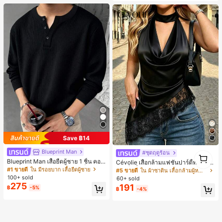
รับฤดูหนาวที่อบอุ่น, รองเท้าแตะผ้ากำม
ะหยี่น่ารัก, ของขวัญปีใหม่/วันวาเลนไท
น์ในอุดมคติ, รองเท้าแตะคู่รัก, ของขวั
ญวันแม่, สวน, ของตกแต่งห้องครัว, ฤดู
ร้อน, ชายหาด, ของใช้จำเป็นสำหรับกา
รเดินทาง, ของตกแต่งห้อง, นุ่มนิ่ม, การ
สำเร็จการศึกษา, ชั้นวางรองเท้า, ประห
ยัดพื้นที่จัดเก็บ, กลางแจ้ง, สวน, พิธีสำเ
ร็จการศึกษา, พิธีจบการศึกษา, ยินดีด้ว
ยบัณฑิต, บัณฑิตที่สำเร็จการศึกษา, ผู้ก
ล่าวคำอำลา, เรียนจบ, งานเลี้ยงจบการ
ศึกษา
Save ฿14
Blueprint Man
#ชุดฤดูร้อน
1
1
Blueprint Man เสื้อยืดผู้ชาย 1 ชิ้น คอเ
Cévolie เสื้อกล้ามแฟชั่นปาร์ตี้ทรงเข้า
ฮนลีย์ ผ้าถักลายวาฟเฟิล คอวีเล็ก ทรงห
รูป เซ็กซี่ คอเดรป คอคาวล์ จับย่น แต่ง
#1 ขายดี
ใน มีรอยบาก เสื้อยืดผู้ชาย
#5 ขายดี
ใน ผ้าซาติน เสื้อกล้ามผู้หญิง & Camis
ลวม บาง ระบายอากาศได้ดี ใส่สบาย มี
ลูกไม้ ดีไซน์ต่อผ้า เปิดหลัง แขนกุด
100+ sold
60+ sold
กระดุม สไตล์ Old Money ทรงยุโรป ไซ
275
191
฿
-5%
ส์ใหญ่กว่าปกติ กรุณาเลือกไซส์เล็กลงเพื่
฿
-4%
อให้พอดีขึ้น