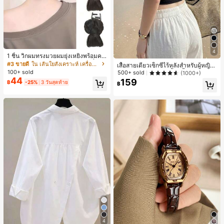
4
1 ชิ้น วิกผมทรงมวยผมยุ่งเหยิงพร้อมคลิ
ปหนีบผม, คลิปหนีบผมสังเคราะห์ที่ได้รั
#3 ขายดี
ใน เส้นใยสังเคราะห์ เครื่องประดับผมผู้หญิง
เสื้อสายเดี่ยวเซ็กซี่ไร้หลังสำหรับผู้หญิง
บการอัปเกรดแฟชั่น, วิกผมเส้นใยทนคว
พร้อมบราแบบมีฟองน้ำ, เสื้อกล้ามแขน
100+ sold
500+ sold
(1000+)
ามร้อนสูงที่ออกแบบมาสำหรับผู้หญิง, ใ
กุด, เสื้อลำลองสีดำสำหรับฤดูร้อน
44
159
฿
-25%
3 วันสุดท้าย
ช้งานง่ายโดยไม่ต้องใช้เครื่องมือ, เหมา
฿
ะสำหรับสไตล์สบายๆ, อุปกรณ์เสริมผมที่
สมบูรณ์แบบสำหรับผู้หญิง คลิปหนีบผม
คลิปหนีบผมสบายๆ แฟชั่นผม คลิปหนีบ
ผมหรูหรา ฤดูร้อน ชายหาด วันหยุด
4