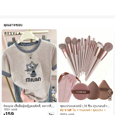
คุณอาจชอบ
6
Resyla เสื้อยืดผู้หญิงคอตัดสี, หลากสี, ล
ชุดแปรงแต่งหน้า 16 ชิ้น ประกอบด้วยแ
ายพิมพ์แมวน่ารัก, เสื้อสำหรับออกไปเที่
100+ sold
ปรงแต่งหน้า 13 ชิ้น, ฟองน้ำแต่งหน้ารู
#2 ขายดี
ใน การแต่งหน้า ชุดแปรง
ยวฤดูร้อน, ดีไซน์กราฟิก, ความรู้สึกพรีเ
ปหยดน้ำ 1 ชิ้น, แปรงแป้งรองพื้นกลม 1
159
600+ sold
฿