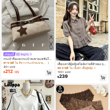
14
Bagify
4
กระเป๋าถือและกระเป๋าสะพายแฟชั่นให
ม่ ตกแต่งด้วยเข็มขัด เหมาะสำหรับงาน
#1 ขายดี
ใน สีขาว กระเป๋าสะพายผู้หญิง
เสื้อเบลาส์ผู้หญิงสไตล์เกาหลีลำลอง ฤดู
ปาร์ตี้ การรวมตัว การออกไปข้างนอก ก
80+ sold
ใบไม้ผลิ/ฤดูร้อนใหม่ ชายระบาย ชิคแล
#6 ขายดี
ใน เนื้อผ้า เสื้อผู้หญิง
ารท่องเที่ยว การช้อปปิ้ง และการใช้งาน
212
ะหรูหรา
100+ sold
฿
-3%
ประจำวัน สามารถเก็บเหรียญ โทรศัพท์
239
เหมาะสำหรับกระเป๋าทำงานของพนักง
฿
านออฟฟิศ นักศึกษามหาวิทยาลัย และ
พนักงานออฟฟิศ กระเป๋าผู้หญิงที่หรูหรา