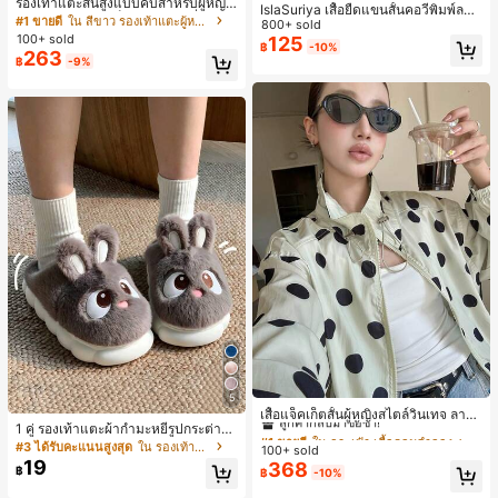
รองเท้าแตะส้นสูงแบบคีบสำหรับผู้หญิง
IslaSuriya เสื้อยืดแขนสั้นคอวีพิมพ์ลาย
สไตล์คลาสสิก สีบล็อก สไตล์แฟรี่ฤดูร้อ
#1 ขายดี
ใน สีขาว รองเท้าแตะผู้หญิง
สีตัดกันสำหรับผู้หญิง
800+ sold
น ส้นเข็ม รองเท้าแตะแบบคีบ รองเท้าแ
100+ sold
125
฿
-10%
ตะชายหาดแฟชั่นสายไขว้ รองเท้าผู้ห
263
฿
-9%
ญิง สำหรับออฟฟิศ บ้าน กลางแจ้ง ดีไซ
น์หัวเหลี่ยม ชิคและหรูหรา สำหรับเดทไ
นท์
#1 ขายดี
ใน กระเป๋า เสื้อคลุมลำลอง
5
ลูกค้ากลับมาซื้อซ้ำ!
เสื้อแจ็คเก็ตสั้นผู้หญิงสไตล์วินเทจ ลายจุ
1 คู่ รองเท้าแตะผ้ากำมะหยี่รูปกระต่าย
ดขนาดใหญ่ คอตั้ง เอวเข้ารูป แขนพอง
#1 ขายดี
#1 ขายดี
ใน กระเป๋า เสื้อคลุมลำลอง
ใน กระเป๋า เสื้อคลุมลำลอง
สำหรับผู้หญิง, อบอุ่นและสบาย, เหมาะ
ทรงหลวม แฟชั่นอเนกประสงค์ สำหรับใ
#3 ได้รับคะแนนสูงสุด
ใน รองเท้าแตะใส่ในบ้าน
100+ sold
ลูกค้ากลับมาซื้อซ้ำ!
ลูกค้ากลับมาซื้อซ้ำ!
สำหรับใส่ลำลองในฤดูใบไม้ร่วง/ฤดูหน
ส่ประจำวันและไปเที่ยวพักผ่อน
19
368
#1 ขายดี
ใน กระเป๋า เสื้อคลุมลำลอง
฿
฿
-10%
าว, รองเท้าบ้านผู้หญิงหรูหราใหม่, ส้นเ
ตี้ย, หัวกลมเรียบง่าย, อุปกรณ์เสริมสำห
ลูกค้ากลับมาซื้อซ้ำ!