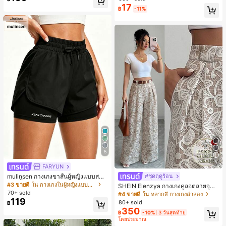
มียม, ลำลองอเนกประสงค์, สวมใส่ประ
ชิ้น และฟองน้ำแต่งหน้ารูปสามเหลี่ยม
17
฿
-11%
จำวัน, กลางแจ้ง, ช้อปปิ้ง, การเดินทาง
1 ชิ้น - ชุดคลาสสิก ทำจากขนสังเคราะ
เสื้อผ้ากลางแจ้ง
ห์นุ่มและเป็นมิตรต่อผิว เหมาะสำหรับผู้
หญิงและเด็กผู้หญิง เหมาะสำหรับฤดูใบ
ไม้ร่วงและฤดูหนาว
5
5
FARYUN
mulinsen กางเกงขาสั้นผู้หญิงแบบสบา
#ชุดฤดูร้อน
ยๆ สีพื้น หลวม อเนกประสงค์ กางเกงขา
#3 ขายดี
ใน กางเกงในผู้หญิงแบบแอคทีฟ
SHEIN Elenzya กางเกงคูลอตลายจุดเ
สั้นกีฬา 2-In-1 สำหรับวิ่ง ฟิตเนส และก
70+ sold
อวสูงแบบใหม่สำหรับฤดูใบไม้ผลิ/ฤดูร้อ
#4 ขายดี
ใน หลากสี กางเกงลำลอง
ารฝึกซ้อมกีฬาในฤดูร้อน
น, สไตล์หรูหราเหมาะสำหรับใส่ในชีวิต
119
80+ sold
฿
ประจำวันและทำงาน, ให้ความรู้สึกวินเ
350
฿
-10%
3 วันสุดท้าย
ทจสำหรับฤดูรับปริญญา, เทศกาลดนตร
โดยประมาณ
ี, การแข่งม้าดาร์บี้, วันประกาศอิสรภาพ