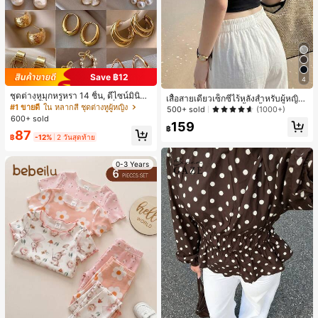
Save ฿12
4
ชุดต่างหูมุกหรูหรา 14 ชิ้น, ดีไซน์มินิมอ
เสื้อสายเดี่ยวเซ็กซี่ไร้หลังสำหรับผู้หญิง
ลใหม่ที่เป็นเอกลักษณ์ ต่างหูที่สง่างาม
#1 ขายดี
ใน หลากสี ชุดต่างหูผู้หญิง
พร้อมบราแบบมีฟองน้ำ, เสื้อกล้ามแขน
500+ sold
(1000+)
สำหรับผู้หญิง, ของขวัญสำหรับเธอ
กุด, เสื้อลำลองสีดำสำหรับฤดูร้อน
600+ sold
159
฿
87
฿
-12%
2 วันสุดท้าย
0-3 Years