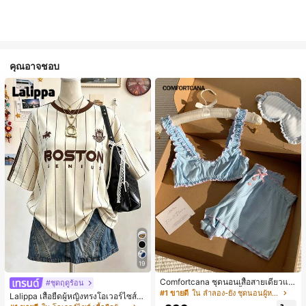
คุณอาจชอบ
19
Comfortcana ชุดนอนเสื้อสายเดี่ยวแต่
#ชุดฤดูร้อน
งระบายและกางเกงขาสั้นสำหรับผู้หญิง
#1 ขายดี
ใน ลำลอง-ยัง ชุดนอนผู้หญิง
Lalippa เสื้อยืดผู้หญิงทรงโอเวอร์ไซส์ค
วามยาวกลาง คอกลม ไหล่ตก ลายพิมพ์