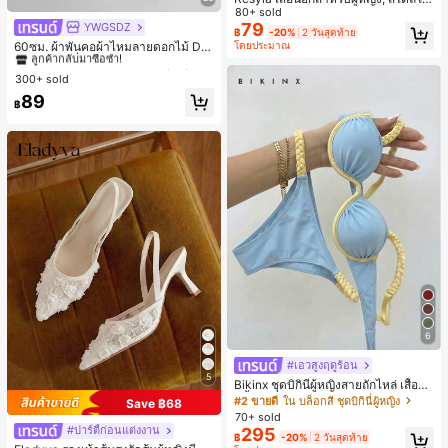
ม่ฤดูร้อน, กีฬากลางแจ้งแบบสบายๆ, ลา
80+ sold
ยออกแบบ, พิมพ์ตัวอักษร & ตัวเลข สีน้ำ
79
YWGSDZ
#1 ขายดี
ใน สีเบจ ผ้าพันคอทรงสี่เหลี่ยมและผ้าพันคอสำหรับผู้
฿
-20%
2 วันสุดท้าย
เงิน แฟชั่น & อเนกประสงค์ เสื้อยืด, สตรี
ลูกค้ากลับมาซื้อซ้ำ!
60ซม. ผ้าพันคอผ้าไหมลายดอกไม้ Dit
โดยประมาณ
ทแวร์ถ่ายภาพ, สไตล์สตรีท, เทศกาล, เ
sy สีเบจ, เครื่องประดับใหม่สำหรับผู้หญิ
#1 ขายดี
#1 ขายดี
ใน สีเบจ ผ้าพันคอทรงสี่เหลี่ยมและผ้าพันคอสำหรับผู้
ใน สีเบจ ผ้าพันคอทรงสี่เหลี่ยมและผ้าพันคอสำหรับผู้
สื้อยืดสำหรับผู้หญิง
งฤดูใบไม้ผลิ/ฤดูใบไม้ร่วง, ผ้าพันคอผืน
300+ sold
ลูกค้ากลับมาซื้อซ้ำ!
ลูกค้ากลับมาซื้อซ้ำ!
บางอเนกประสงค์หรูหรา
#1 ขายดี
ใน สีเบจ ผ้าพันคอทรงสี่เหลี่ยมและผ้าพันคอสำหรับผู้
89
฿
ลูกค้ากลับมาซื้อซ้ำ!
6
#เอวสูงฤดูร้อน
5
Bikinx ชุดบิกินี่ผู้หญิงสายถักไหล่ เสื้อว่า
ยน้ำวันพีซมีโครงพร้อมสายผูกหลังสีตัด
#2 ขายดี
ใน บล็อกสี ชุดบิกินี่ผู้หญิง
Save ฿68
กัน สำหรับเที่ยวพักผ่อน ชายหาด ฤดูร้อ
70+ sold
น
#ปาร์ตี้ก่อนแต่งงาน
295
฿
-20%
2 วันสุดท้าย