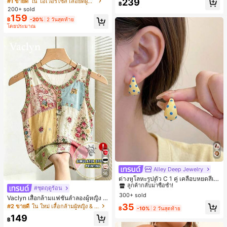
239
#1 ขายดี
ใน โอเวอร์ไซส์ เสื้อยืดผู้หญิง
฿
ตัวอักษรและลายทางแนวตั้ง สไตล์แฟชั่
200+ sold
นมินิมอล ของขวัญให้เพื่อน
159
฿
-20%
2 วันสุดท้าย
โดยประมาณ
Alley Deep Jewelry
#1 ขายดี
ใน โบโฮ ต่างหูผู้หญิง
16
ลูกค้ากลับมาซื้อซ้ำ!
ต่างหูโลหะรูปตัว C 1 คู่ เคลือบหยดสีเห
ลือง ลายจุดสีน้ำเงิน สไตล์ยุโรปและอเม
เกือบหมดแล้ว!
#1 ขายดี
#1 ขายดี
ใน โบโฮ ต่างหูผู้หญิง
ใน โบโฮ ต่างหูผู้หญิง
#ชุดฤดูร้อน
ริกัน แฟชั่นส่วนตัว หวานและสง่างาม
300+ sold
ลูกค้ากลับมาซื้อซ้ำ!
ลูกค้ากลับมาซื้อซ้ำ!
Vaclyn เสื้อกล้ามแฟชั่นลำลองผู้หญิง ล
สำหรับผู้หญิงและเด็กหญิง สำหรับการเ
ายแพตช์เวิร์ก แขนกุด คอกลม ติดกระดุ
เกือบหมดแล้ว!
เกือบหมดแล้ว!
#1 ขายดี
ใน โบโฮ ต่างหูผู้หญิง
35
#2 ขายดี
ใน ใหม่ เสื้อกล้ามผู้หญิง & Camis
ดินทาง งานแต่งงาน ปาร์ตี้ วันเกิด ของ
฿
-10%
2 วันสุดท้าย
ม
ลูกค้ากลับมาซื้อซ้ำ!
ขวัญคริสต์มาส 2026
149
฿
เกือบหมดแล้ว!