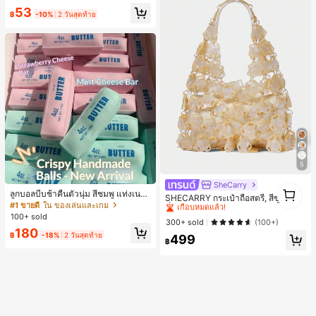
Max, 14 Pro Max, เคสโทรศัพท์สไตล์เ
53
กาหลีและน่าสนใจ, เข้ากันได้กับ 11/12/
฿
-10%
2 วันสุดท้าย
13/14/15/16 Pro Max Plus, ดีไซน์หรู
หราเหมาะสำหรับทั้งชายและหญิง, ของ
ขวัญในอุดมคติสำหรับคริสต์มาส, วันว
าเลนไทน์, อีสเตอร์, ฤดูแต่งงานและวันเ
กิดสำหรับแฟนสาว
5
SheCarry
#1 ขายดี
ใน บรรยากาศฤดูร้อน กระเป๋าหูหิ้วด้านบนผู้หญิง
1
ลูกบอลบีบช้าคืนตัวนุ่ม สีชมพู แท่งเนย
เกือบหมดแล้ว!
SHECARRY กระเป๋าถือสตรี, สีขาว, แฟ
1
บีบคลายเครียด นุ่มยืดหยุ่น ของเล่นบีบ
#1 ขายดี
ใน ของเล่นและเกม
ชั่น, สง่างาม, วันหยุด, งานปาร์ตี้
#1 ขายดี
#1 ขายดี
ใน บรรยากาศฤดูร้อน กระเป๋าหูหิ้วด้านบนผู้หญิง
ใน บรรยากาศฤดูร้อน กระเป๋าหูหิ้วด้านบนผู้หญิง
4 ออนซ์ ของเล่นเกลือ เหมาะสำหรับขอ
100+ sold
เกือบหมดแล้ว!
เกือบหมดแล้ว!
300+ sold
(100+)
งขวัญวันหยุด ของขวัญสนุกและน่ารัก
180
ของขวัญวันเกิด ของขวัญอีสเตอร์ ของ
#1 ขายดี
ใน บรรยากาศฤดูร้อน กระเป๋าหูหิ้วด้านบนผู้หญิง
฿
-18%
2 วันสุดท้าย
499
฿
ขวัญฮาโลวีน ของขวัญคริสต์มาส ของข
เกือบหมดแล้ว!
วัญปาร์ตี้ สกวิชชี่ ของเล่นสกวิชชี่ ของเ
ล่นคลายเครียดสกวิชชี่ สกวิชชี่เกี๊ยว ขอ
งเล่นสำหรับผู้ใหญ่ ผู้หญิง สกวิชชี่กรอบ
สกวิชชี่เนยกรอบ บีบ ลูกบอลสลัชชี่