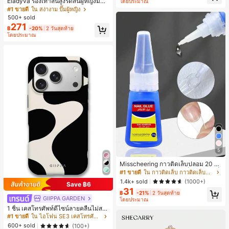
Eladyva รองเท้าส้นสูงรัดส้นผู้หญิงมีดอ
โดยประมาณ
กไม้ประดับตาข่ายเสริมและสามารถสว
#1 ขายดี
ใน สง่างาม ปั๊มผู้หญิง
มได้สองแบบ ส้นสูง 7 ซม. รูปแบบโรมัน
500+ sold
หรูหรา ส้นเข็ม ลุคเทพนิยาย
271
฿
-20%
2 วันสุดท้าย
โดยประมาณ
5
Misscheering กาวติดเล็บปลอม 20 กรั
ม แรงยึดสูง เจลสติกเกอร์เล็บนุ่ม แห้งเร็
#1 ขายดี
ใน กาวติดเล็บ กาวติดเล็บและสารยึดติด
ว เหมาะสำหรับผู้เริ่มต้นทำเล็บ ติดทนน
1.4k+ sold
(1000+)
Save ฿6
าน
31
฿
-21%
2 วันสุดท้าย
GIIPPA GARDEN
โดยประมาณ
1 ชิ้น เคสโทรศัพท์ดีไซน์ลายคลื่นไม่สม
มาตรสำหรับ Phone 17 Pro Max, เหม
#1 ขายดี
ใน ไอโฟน SE3 เคสโทรศัพท์แฟชั่น
าะสำหรับ Phone 16 Pro Max, 15 Pro
600+ sold
(100+)