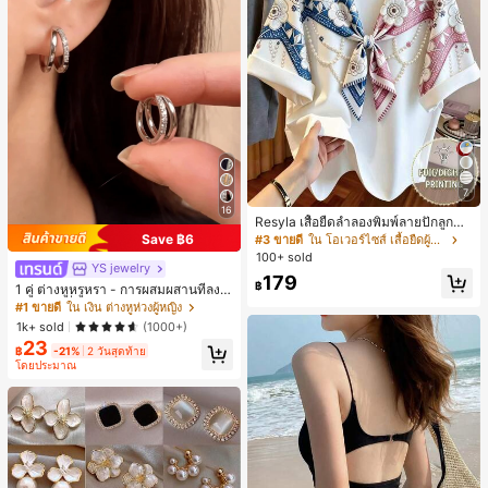
7
16
Resyla เสื้อยืดลำลองพิมพ์ลายปักลูกปัด
รูปโบว์ขนาดใหญ่สำหรับผู้หญิง
Save ฿6
#3 ขายดี
ใน โอเวอร์ไซส์ เสื้อยืดผู้หญิง
100+ sold
YS jewelry
179
฿
1 คู่ ต่างหูหรูหรา - การผสมผสานที่ลงตั
วของแฟชั่นและความซับซ้อน, ดีไซน์ส
#1 ขายดี
ใน เงิน ต่างหูห่วงผู้หญิง
องชั้น, เหมาะสำหรับสุภาพสตรีและนักเ
1k+ sold
(1000+)
รียน, ต่างหูทองแดงฝังไมโคร
23
฿
-21%
2 วันสุดท้าย
โดยประมาณ