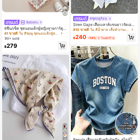
#ชุดฤดูร้อน
Bebeilu
Siren Gaze เสื้อเบลาส์แขนยาวรัดเอว
6ชิ้น/เซ็ต ชุดนอนเด็กผู้หญิงลายการ์ตูน
ลายจุดสีน้ำตาลใหม่สำหรับฤดูใบไม้ร่ว
#10 ขายดี
ใน สีน้ำตาล เสื้อทำงานเนื้อผ้านุ่ม
หมีและดอกไม้ คอกลม แขนสั้น กางเกง
งสำหรับผู้หญิง
#1 ขายดี
ใน สีชมพู ชุดนอนเด็กผู้หญิง
240
ขาสั้น ขอบระบาย สวมใส่สบาย
฿
-14%
2 วันสุดท้าย
90+ sold
279
฿
23
Resyla เสื้อนอกสำหรับผู้หญิง, สไตล์ให
23