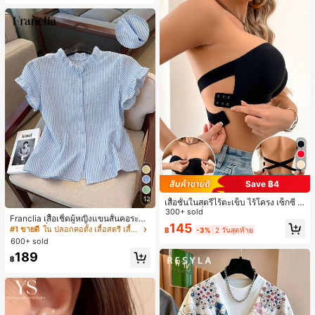
Save ฿4
12
เสื้อชั้นในสตรีไร้ตะเข็บ ไร้โครง เซ็กซี่ ด้
านข้างไม่ลื่น แผ่นรองถอดได้ ลายไขว้ห
300+ sold
Franclia เสื้อเชิ้ตผู้หญิงแขนสั้นคอระบา
ลัง ไร้สาย สบายตลอดวัน
145
ยกระดุมเดี่ยวลายทาง
#1 ขายดี
ใน ปลอกคอตั้ง เสื้อสตรี เสื้อเบลาส์ & Tee
฿
-3%
2 วันสุดท้าย
600+ sold
189
฿