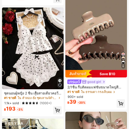
ี, การแข่งม้าดาร์บี้, วันประกาศอิสรภาพ
6
Save ฿10
good girl
2/1ชิ้น กิ๊บติดผมแฟชั่นขนาดใหญ่สีน้ำ
ตาลชานมสำหรับผู้หญิง เหมาะสำหรับก
#1 ขายดี
ใน ธรรมดา กรงเล็บผม
ชุดนอนผู้หญิง 2 ชิ้น เสื้อสายเดี่ยวคอวีลู
ารอาบน้ำ ล้างหน้า และจัดแต่งทรงผม
900+ sold
กไม้ พร้อมกางเกงขาสั้นแต่งลูกไม้ แต่ง
#1 ขายดี
ใน ลำลอง-ยัง ชุดเลานจ์สำหรับผู้หญิง
39
โบว์ที่เอว ชุดลำลองผู้หญิงนุ่มสบายน่ารั
฿
-20%
1.1k+ sold
(1000+)
ก สไตล์เอสเธติก
193
฿
-3%