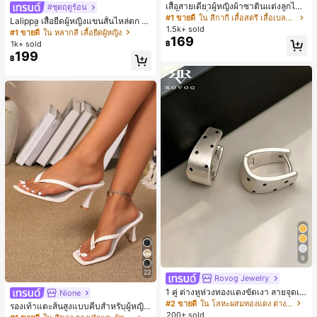
เสื้อสายเดี่ยวผู้หญิงผ้าซาตินแต่งลูกไม้
#ชุดฤดูร้อน
- เสื้อสายเดี่ยวฤดูร้อนสีคากีมีรอยผ่าด้า
#1 ขายดี
ใน สีกากี เสื้อสตรี เสื้อเบลาส์ & Tee
Lalippa เสื้อยืดผู้หญิงแขนสั้นไหล่ตก ค
นข้างที่น่าดึงดูดแบบสบายๆ
1.5k+ sold
อวีปกเสื้อ ลายพิมพ์ดิจิทัลลายทาง สไตล์
#1 ขายดี
ใน หลากสี เสื้อยืดผู้หญิง
169
สปอร์ตแฟชั่นมินิมอล ของขวัญสำหรับเ
1k+ sold
฿
พื่อน
199
฿
9
22
Rovog Jewelry
1 คู่ ต่างหูห่วงทองแดงขัดเงา ลายจุดเร
Nione
ขาคณิตสไตล์มินิมอล เหมาะสำหรับสว
#2 ขายดี
ใน โลหะผสมทองแดง ต่างหูผู้หญิง
รองเท้าแตะส้นสูงแบบคีบสำหรับผู้หญิง
มใส่ประจำวันแบบสบายๆ สำหรับผู้หญิง
200+ sold
สไตล์คลาสสิก สีบล็อก สไตล์แฟรี่ฤดูร้อ