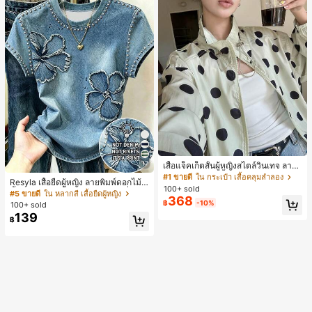
17
เสื้อแจ็คเก็ตสั้นผู้หญิงสไตล์วินเทจ ลายจุ
ดขนาดใหญ่ คอตั้ง เอวเข้ารูป แขนพอง
#1 ขายดี
ใน กระเป๋า เสื้อคลุมลำลอง
Resyla เสื้อยืดผู้หญิง ลายพิมพ์ดอกไม้สี
ทรงหลวม แฟชั่นอเนกประสงค์ สำหรับใ
100+ sold
น้ำเงินวินเทจ เสื้อสำหรับออกไปเที่ยวฤ
#5 ขายดี
ใน หลากสี เสื้อยืดผู้หญิง
ส่ประจำวันและไปเที่ยวพักผ่อน
368
ดูร้อน ดีไซน์กราฟิก สบายๆ อเนกประสง
฿
-10%
100+ sold
ค์ สวมใส่ประจำวัน กลางแจ้ง ช้อปปิ้ง ท่
139
฿
องเที่ยวกลางแจ้ง