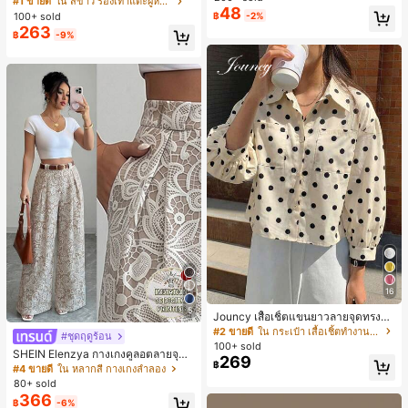
#1 ขายดี
ใน สีขาว รองเท้าแตะผู้หญิง
48
น ส้นเข็ม รองเท้าแตะแบบคีบ รองเท้าแ
100+ sold
฿
-2%
ตะชายหาดแฟชั่นสายไขว้ รองเท้าผู้ห
263
฿
-9%
ญิง สำหรับออฟฟิศ บ้าน กลางแจ้ง ดีไซ
น์หัวเหลี่ยม ชิคและหรูหรา สำหรับเดทไ
นท์
16
5
Jouncy เสื้อเชิ้ตแขนยาวลายจุดทรงหล
วมสำหรับผู้หญิง
#2 ขายดี
ใน กระเป๋า เสื้อเชิ้ตทำงานมีกระเป๋า
#ชุดฤดูร้อน
100+ sold
SHEIN Elenzya กางเกงคูลอตลายจุดเ
269
฿
อวสูงแบบใหม่สำหรับฤดูใบไม้ผลิ/ฤดูร้อ
#4 ขายดี
ใน หลากสี กางเกงลำลอง
น, สไตล์หรูหราเหมาะสำหรับใส่ในชีวิต
80+ sold
ประจำวันและทำงาน, ให้ความรู้สึกวินเ
366
฿
-6%
ทจสำหรับฤดูรับปริญญา, เทศกาลดนตร