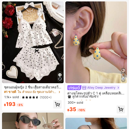
ชุดนอนผู้หญิง 2 ชิ้น เสื้อสายเดี่ยวคอวีลู
Alley Deep Jewelry
#1 ขายดี
ใน โบโฮ ต่างหูผู้หญิง
กไม้ พร้อมกางเกงขาสั้นแต่งลูกไม้ แต่ง
#1 ขายดี
ใน ลำลอง-ยัง ชุดเลานจ์สำหรับผู้หญิง
ลูกค้ากลับมาซื้อซ้ำ!
ต่างหูโลหะรูปตัว C 1 คู่ เคลือบหยดสีเห
โบว์ที่เอว ชุดลำลองผู้หญิงนุ่มสบายน่ารั
1.1k+ sold
ลือง ลายจุดสีน้ำเงิน สไตล์ยุโรปและอเม
(1000+)
เกือบหมดแล้ว!
#1 ขายดี
#1 ขายดี
ใน โบโฮ ต่างหูผู้หญิง
ใน โบโฮ ต่างหูผู้หญิง
ก สไตล์เอสเธติก
ริกัน แฟชั่นส่วนตัว หวานและสง่างาม
300+ sold
ลูกค้ากลับมาซื้อซ้ำ!
ลูกค้ากลับมาซื้อซ้ำ!
193
฿
-3%
สำหรับผู้หญิงและเด็กหญิง สำหรับการเ
เกือบหมดแล้ว!
เกือบหมดแล้ว!
#1 ขายดี
ใน โบโฮ ต่างหูผู้หญิง
35
ดินทาง งานแต่งงาน ปาร์ตี้ วันเกิด ของ
฿
-10%
ลูกค้ากลับมาซื้อซ้ำ!
ขวัญคริสต์มาส 2026
เกือบหมดแล้ว!