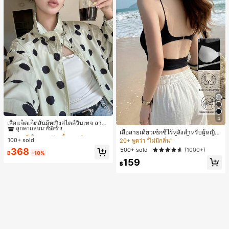
#1 ขายดี
ใน กระเป๋า เสื้อคลุมลำลอง
4
ลูกค้ากลับมาซื้อซ้ำ!
เสื้อแจ็คเก็ตสั้นผู้หญิงสไตล์วินเทจ ลายจุ
ดขนาดใหญ่ คอตั้ง เอวเข้ารูป แขนพอง
#1 ขายดี
#1 ขายดี
ใน กระเป๋า เสื้อคลุมลำลอง
ใน กระเป๋า เสื้อคลุมลำลอง
เสื้อสายเดี่ยวเซ็กซี่ไร้หลังสำหรับผู้หญิง
ทรงหลวม แฟชั่นอเนกประสงค์ สำหรับใ
พร้อมบราแบบมีฟองน้ำ, เสื้อกล้ามแขน
100+ sold
ลูกค้ากลับมาซื้อซ้ำ!
ลูกค้ากลับมาซื้อซ้ำ!
20+ พูดว่า "ไม่มีกลิ่น"
ส่ประจำวันและไปเที่ยวพักผ่อน
กุด, เสื้อลำลองสีดำสำหรับฤดูร้อน
#1 ขายดี
ใน กระเป๋า เสื้อคลุมลำลอง
500+ sold
368
(1000+)
฿
-10%
ลูกค้ากลับมาซื้อซ้ำ!
159
฿