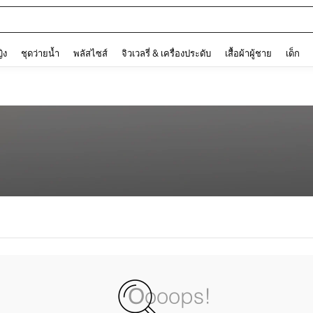
and down arrow keys to navigate search การค้นหาล่าสุด and ค้นหา. Press Enter to
ญิง
ชุดว่ายน้ำ
พลัสไซส์
จิวเวลรี่ & เครื่องประดับ
เสื้อผ้าผู้ชาย
เด็ก