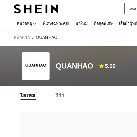
เดรส
Use up 
หมวดหมู่
พิเศษเฉพาะคุณ
มาใหม่
ดีลสุดพิเศษ
เสื้อผ้าผู้ห
หน้าแรก
QUANHAO
/
QUANHAO
5.00
ไอเทม
รีวิว