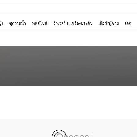
and down arrow keys to navigate search การค้นหาล่าสุด and ค้นหา. Press Enter to
ญิง
ชุดว่ายน้ำ
พลัสไซส์
จิวเวลรี่ & เครื่องประดับ
เสื้อผ้าผู้ชาย
เด็ก