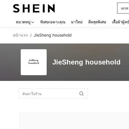
เดรส
Use up 
หมวดหมู่
พิเศษเฉพาะคุณ
มาใหม่
ดีลสุดพิเศษ
เสื้อผ้าผู้ห
หน้าแรก
JieSheng household
/
JieSheng household