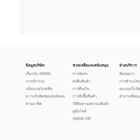
ข้อมูลบริษัท
ช่วยเหลือและสนับสนุน
ฝ่ายบริการ
เกี่ยวกับ SHEIN
การจัดส่ง
ติดต่อเรา
การเข้าร่วม
ส่งคืนสินค้า
การชำระเงิน
บล็อกเกอร์แฟชั่น
การคืนเงิน
คะแนนโบนั
ความรับผิดชอบต่อสังคม
การสั่งซื้อสินค้า
คำถามที่พบบ
สายอาชีพ
วิธีติดตามสถานะสินค้า
คู่มือไซส์
SHEIN VIP