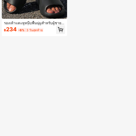
รองเท้าแตะหูหนีบพื้นนุ่มสำหรับผู้ชาย,
รองเท้าแตะกันลื่นแบบชิ้นเดียวสำหรับใ
234
฿
-6%
3 วันสุดท้าย
ส่ในร่มและกลางแจ้งที่ทันสมัยและสวมใ
ส่สบายสำหรับฤดูใบไม้ผลิถึงฤดูร้อน