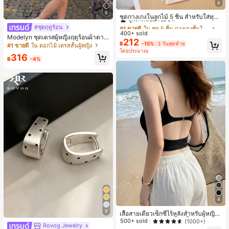
6
#1 ขายดี
ใน ชุด 5 ชิ้น กางเกงชั้นในผู้หญิง
6
ลูกค้ากลับมาซื้อซ้ำ!
ชุดกางเกงในลูกไม้ 5 ชิ้น สำหรับใส่ทุกวั
น
#1 ขายดี
#1 ขายดี
ใน ชุด 5 ชิ้น กางเกงชั้นในผู้หญิง
ใน ชุด 5 ชิ้น กางเกงชั้นในผู้หญิง
#ชุดฤดูร้อน
400+ sold
ลูกค้ากลับมาซื้อซ้ำ!
ลูกค้ากลับมาซื้อซ้ำ!
Modelyn ชุดเดรสผู้หญิงฤดูร้อนผ้าตาข่
212
#1 ขายดี
ใน ชุด 5 ชิ้น กางเกงชั้นในผู้หญิง
ายพิมพ์ลาย คอไม่สมมาตร จับจีบ หรูหร
฿
-15%
3 วันสุดท้าย
#1 ขายดี
ใน ดอกไม้ เดรสสั้นผู้หญิง
โดยประมาณ
า เซ็กซี่
ลูกค้ากลับมาซื้อซ้ำ!
316
฿
-4%
4
9
เสื้อสายเดี่ยวเซ็กซี่ไร้หลังสำหรับผู้หญิง
พร้อมบราแบบมีฟองน้ำ, เสื้อกล้ามแขน
500+ sold
(1000+)
Rovog Jewelry
กุด, เสื้อลำลองสีดำสำหรับฤดูร้อน