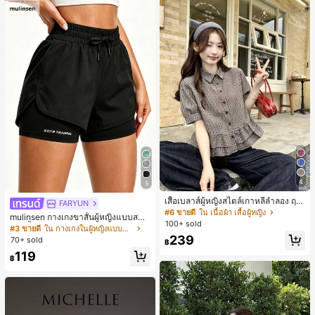
4
5
เสื้อเบลาส์ผู้หญิงสไตล์เกาหลีลำลอง ฤดู
FARYUN
ใบไม้ผลิ/ฤดูร้อนใหม่ ชายระบาย ชิคแล
#6 ขายดี
ใน เนื้อผ้า เสื้อผู้หญิง
mulinsen กางเกงขาสั้นผู้หญิงแบบสบา
ะหรูหรา
100+ sold
ยๆ สีพื้น หลวม อเนกประสงค์ กางเกงขา
#3 ขายดี
ใน กางเกงในผู้หญิงแบบแอคทีฟ
สั้นกีฬา 2-In-1 สำหรับวิ่ง ฟิตเนส และก
239
70+ sold
฿
ารฝึกซ้อมกีฬาในฤดูร้อน
119
฿