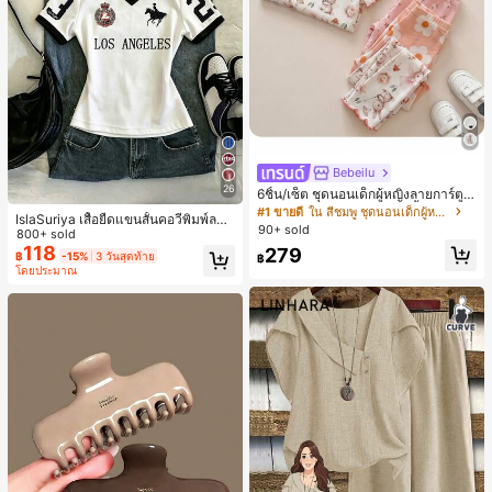
Bebeilu
26
6ชิ้น/เซ็ต ชุดนอนเด็กผู้หญิงลายการ์ตูน
หมีและดอกไม้ คอกลม แขนสั้น กางเกง
#1 ขายดี
ใน สีชมพู ชุดนอนเด็กผู้หญิง
IslaSuriya เสื้อยืดแขนสั้นคอวีพิมพ์ลาย
ขาสั้น ขอบระบาย สวมใส่สบาย
90+ sold
สีตัดกันสำหรับผู้หญิง
800+ sold
118
279
฿
-15%
3 วันสุดท้าย
฿
โดยประมาณ