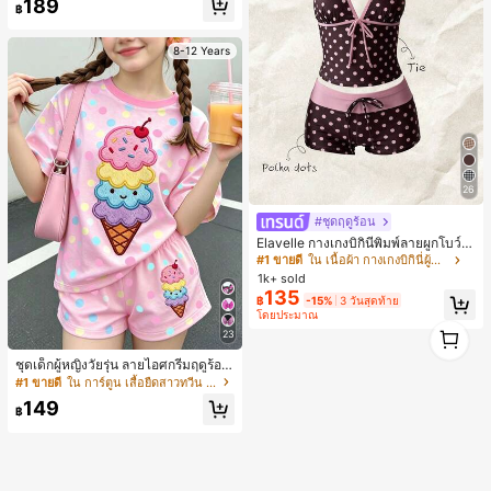
189
฿
8-12 Years
26
#ชุดฤดูร้อน
Elavelle กางเกงบิกินี่พิมพ์ลายผูกโบว์เอ
วสูงสำหรับผู้หญิง, ฤดูใบไม้ผลิ/ฤดูร้อน
#1 ขายดี
ใน เนื้อผ้า กางเกงบิกินี่ผู้หญิง
1k+ sold
135
฿
-15%
3 วันสุดท้าย
โดยประมาณ
1
23
1
ชุดเด็กผู้หญิงวัยรุ่น ลายไอศกรีมฤดูร้อน
แบบมินิมอลน่ารัก ลายจุดสีสันสดใส สไ
#1 ขายดี
ใน การ์ตูน เสื้อยืดสาวทวีน Co-ord
ตล์ครีมหวาน สไตล์วันหยุด ชุด 2 ชิ้น แ
149
ขนสั้นและกางเกงขาสั้น เหมาะสำหรับฤ
฿
ดูร้อน กราฟิก สบาย ชุดเด็กผู้หญิง Y2K
คาวาอิ