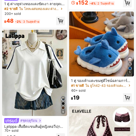
152
฿
-4%
2 วันสุดท้าย
1 คู่ ต่างหูห่วงทองแดงขัดเงา ลายจุดเร
ขาคณิตสไตล์มินิมอล เหมาะสำหรับสว
#2 ขายดี
ใน โลหะผสมทองแดง ต่างหูผู้หญิง
มใส่ประจำวันแบบสบายๆ สำหรับผู้หญิง
200+ sold
48
฿
-2%
3 วันสุดท้าย
5
1 คู่ รองเท้าแตะขนฟูดีไซน์ฉลามการ์ตู
น น่ารักและสนุกสนาน เหมาะสำหรับฤดู
#1 ขายดี
ใน ยูโร42-43 รองเท้าแตะใส่ในบ้าน
ใบไม้ร่วง/ฤดูหนาว รองเท้าแตะยูนิเซ็ก
60+ sold
ซ์เหล่านี้สามารถสวมใส่ได้ทั้งในร่มและ
19
กลางแจ้ง ช่วยให้เท้าของคุณอบอุ่นและ
฿
สบาย ทำให้เป็นของตกแต่งบ้านส่วนตัว
สำหรับห้องนอนหรือห้องน้ำ
9
#ชุดฤดูร้อน
Lalippa เสื้อยืดแขนสั้นผู้หญิงคอวีปกคอ
เสื้อไหล่ตก สายถัก งานคราฟต์แฟชั่นมิ
70+ sold
นิมอล ของขวัญสำหรับเพื่อน