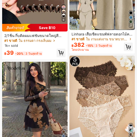
6
21
Save ฿10
Linhara เสื้อเชิ้ตแขนพัฟลายดอกไม้คอ
2/1ชิ้น กิ๊บติดผมแฟชั่นขนาดใหญ่สีน้ำ
ปกไม่สมมาตรสำหรับผู้หญิงไซส์ใหญ่ +
#1 ขายดี
ใน งานแต่งงาน ขนาดบวก Co-Ords
ตาลชานมสำหรับผู้หญิง เหมาะสำหรับก
#1 ขายดี
ใน ธรรมดา กรงเล็บผม
กางเกงลำลองทรงหลวมเอวยางยืด 2 ชิ้
382
ารอาบน้ำ ล้างหน้า และจัดแต่งทรงผม
1k+ sold
฿
-15%
3 วันสุดท้าย
น สำหรับฤดูใบไม้ผลิ/ฤดูร้อน
โดยประมาณ
39
฿
-20%
3 วันสุดท้าย