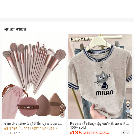
คุณอาจชอบ
6
ชุดแปรงแต่งหน้า 16 ชิ้น ประกอบด้วยแ
Resyla เสื้อยืดผู้หญิงคอตัดสี, หลากสี, ล
ปรงแต่งหน้า 13 ชิ้น, ฟองน้ำแต่งหน้ารู
ายพิมพ์แมวน่ารัก, เสื้อสำหรับออกไปเที่
100+ sold
#2 ขายดี
ใน การแต่งหน้า ชุดแปรง
ปหยดน้ำ 1 ชิ้น, แปรงแป้งรองพื้นกลม 1
ยวฤดูร้อน, ดีไซน์กราฟิก, ความรู้สึกพรีเ
135
600+ sold
฿
-15%
3 วันสุดท้าย