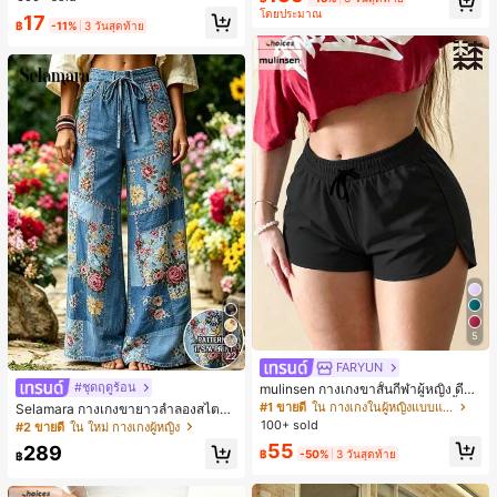
ชิ้น และฟองน้ำแต่งหน้ารูปสามเหลี่ยม
มียม, ลำลองอเนกประสงค์, สวมใส่ประ
โดยประมาณ
17
1 ชิ้น - ชุดคลาสสิก ทำจากขนสังเคราะ
จำวัน, กลางแจ้ง, ช้อปปิ้ง, การเดินทาง
฿
-11%
3 วันสุดท้าย
ห์นุ่มและเป็นมิตรต่อผิว เหมาะสำหรับผู้
เสื้อผ้ากลางแจ้ง
หญิงและเด็กผู้หญิง เหมาะสำหรับฤดูใบ
ไม้ร่วงและฤดูหนาว
5
22
FARYUN
#ชุดฤดูร้อน
mulinsen กางเกงขาสั้นกีฬาผู้หญิง ดีไซ
น์ปลายเปิด เอวยืดหยุ่น กางเกงขาสั้น
#1 ขายดี
ใน กางเกงในผู้หญิงแบบแอคทีฟ
Selamara กางเกงขายาวลำลองสไตล์โ
ลำลองกีฬาฤดูร้อน ความยาว 3/4
บฮีเมียนสำหรับพักผ่อน สีกากี ผิวสัมผัส
100+ sold
#2 ขายดี
ใน ใหม่ กางเกงผู้หญิง
มีเท็กซ์เจอร์ เอวสูงทรงหลวม เอวยางยืด
55
289
พร้อมเชือกรูด ทรงขาตรงทิ้งตัว ขากว้า
฿
-50%
3 วันสุดท้าย
฿
ง สำหรับชายหาด ลำลอง พักผ่อน และเ
ดินทาง