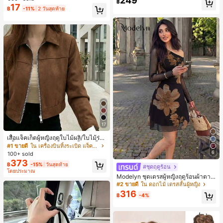
249
฿
ชิ้น และฟองน้ำแต่งหน้ารูปสามเหลี่ยม
สุ่ม)
17
฿
-11%
2 วันสุดท้าย
1 ชิ้น - ชุดคลาสสิก ทำจากขนสังเคราะ
ห์นุ่มและเป็นมิตรต่อผิว เหมาะสำหรับผู้
หญิงและเด็กผู้หญิง เหมาะสำหรับฤดูใบ
ไม้ร่วงและฤดูหนาว
17
เสื้อแจ็คเก็ตผู้หญิงฤดูใบไม้ผลิ/ใบไม้ร่วง
สีพื้น หนังเทียม สไตล์ปกคอเสื้อ ซิปขึ้น
#1 ขายดี
ใน เครื่องบินทิ้งระเบิด แจ็คเก็ตผู้หญิง
แขนยาว สไตล์ลำลอง วิทยาลัย สนามบิ
6
100+ sold
น เสื้อนอก สีน้ำตาล สไตล์สบายๆ ฤดูใบ
373
฿
-15%
วันสุดท้าย
ไม้ร่วง
#ชุดฤดูร้อน
โดยประมาณ
Modelyn ชุดเดรสผู้หญิงฤดูร้อนผ้าตาข่
ายพิมพ์ลาย คอไม่สมมาตร จับจีบ หรูหร
#2 ขายดี
ใน ดอกไม้ เดรสสั้นผู้หญิง
า เซ็กซี่
316
฿
-4%