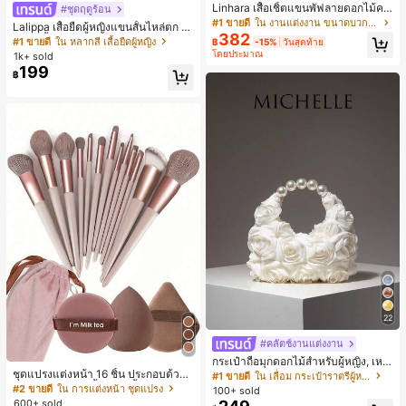
Linhara เสื้อเชิ้ตแขนพัฟลายดอกไม้คอ
#ชุดฤดูร้อน
ปกไม่สมมาตรสำหรับผู้หญิงไซส์ใหญ่ +
#1 ขายดี
ใน งานแต่งงาน ขนาดบวก Co-Ords
Lalippa เสื้อยืดผู้หญิงแขนสั้นไหล่ตก ค
กางเกงลำลองทรงหลวมเอวยางยืด 2 ชิ้
382
อวีปกเสื้อ ลายพิมพ์ดิจิทัลลายทาง สไตล์
#1 ขายดี
ใน หลากสี เสื้อยืดผู้หญิง
฿
-15%
วันสุดท้าย
น สำหรับฤดูใบไม้ผลิ/ฤดูร้อน
สปอร์ตแฟชั่นมินิมอล ของขวัญสำหรับเ
โดยประมาณ
1k+ sold
พื่อน
199
฿
22
#คลัตช์งานแต่งงาน
กระเป๋าถือมุกดอกไม้สำหรับผู้หญิง, เหม
ชุดแปรงแต่งหน้า 16 ชิ้น ประกอบด้วยแ
าะสำหรับชุดราตรี, ชุดบอล, เครื่องประ
#1 ขายดี
ใน เลื่อม กระเป๋าราตรีผู้หญิง
ปรงแต่งหน้า 13 ชิ้น, ฟองน้ำแต่งหน้ารู
ดับงานแต่งงาน, กระเป๋าสตางค์สุภาพส
#2 ขายดี
ใน การแต่งหน้า ชุดแปรง
100+ sold
ปหยดน้ำ 1 ชิ้น, แปรงแป้งรองพื้นกลม 1
ตรีหรูหรา, ของขวัญสำหรับผู้หญิง (ลาย
600+ sold