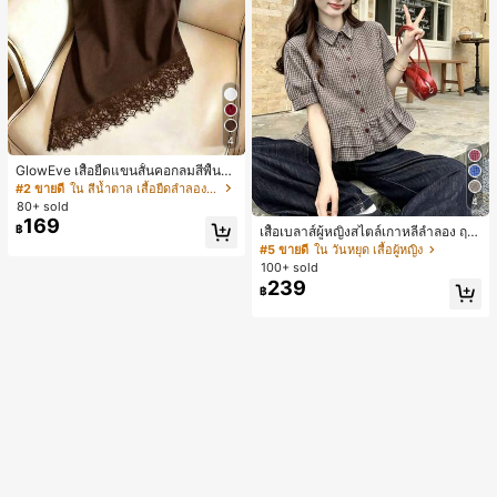
4
GlowEve เสื้อยืดแขนสั้นคอกลมสีพื้นลำ
ลองอเนกประสงค์สำหรับผู้หญิง
#2 ขายดี
ใน สีน้ำตาล เสื้อยืดลำลองพื้นฐาน
4
80+ sold
169
฿
เสื้อเบลาส์ผู้หญิงสไตล์เกาหลีลำลอง ฤดู
ใบไม้ผลิ/ฤดูร้อนใหม่ ชายระบาย ชิคแล
#5 ขายดี
ใน วันหยุด เสื้อผู้หญิง
ะหรูหรา
100+ sold
239
฿