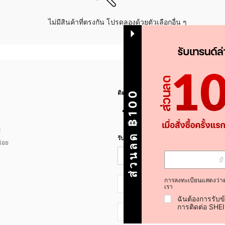
ไม่มีสินค้าที่ตรงกัน โปรดลองด้วยตัวเลือกอื่น ๆ
ส่วนลด ฿100
ติดตามเรา
ส
รับข่าวสาร SHEIN
่อย
การลงทะเบียนแสดงว่า
TH + 66
เรา
ฉันต้องการรับข
การติดต่อ SHE
TH + 66