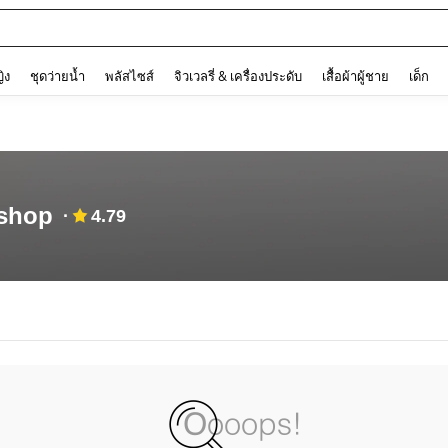
and down arrow keys to navigate search การค้นหาล่าสุด and ค้นหา. Press Enter to
ญิง
ชุดว่ายน้ำ
พลัสไซส์
จิวเวลรี่ & เครื่องประดับ
เสื้อผ้าผู้ชาย
เด็ก
shop
4.79