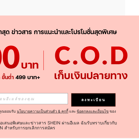
APP
ติดตามเลย
ลงทะเบียน
คุณยอมรับ
นโยบายความเป็นส่วนตัว & คุกกี้
และ
ข้อตกลงและเงื่อนไข
ของ
ติดตาม
้อเสนอพิเศษและข่าวสาร SHEIN ผ่านอีเมล ฉันรับทราบเกี่ยวกับ
IN สำหรับการยกเลิกการสมัคร
ติดตามเลย