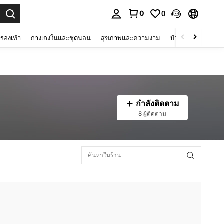
0
0
 select.
รองเท้า
กางเกงในและชุดนอน
สุขภาพและความงาม
บ้านและที่อยู่อาศัย
กำลังติดตาม
8 ผู้ติดตาม