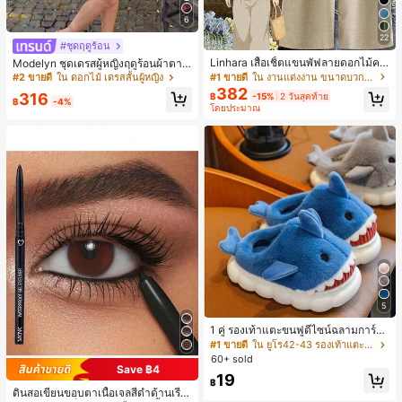
6
22
#ชุดฤดูร้อน
Linhara เสื้อเชิ้ตแขนพัฟลายดอกไม้คอ
Modelyn ชุดเดรสผู้หญิงฤดูร้อนผ้าตาข่
ปกไม่สมมาตรสำหรับผู้หญิงไซส์ใหญ่ +
ายพิมพ์ลาย คอไม่สมมาตร จับจีบ หรูหร
#1 ขายดี
ใน งานแต่งงาน ขนาดบวก Co-Ords
#2 ขายดี
ใน ดอกไม้ เดรสสั้นผู้หญิง
กางเกงลำลองทรงหลวมเอวยางยืด 2 ชิ้
า เซ็กซี่
382
316
฿
-15%
2 วันสุดท้าย
น สำหรับฤดูใบไม้ผลิ/ฤดูร้อน
฿
-4%
โดยประมาณ
5
1 คู่ รองเท้าแตะขนฟูดีไซน์ฉลามการ์ตู
น น่ารักและสนุกสนาน เหมาะสำหรับฤดู
#1 ขายดี
ใน ยูโร42-43 รองเท้าแตะใส่ในบ้าน
ใบไม้ร่วง/ฤดูหนาว รองเท้าแตะยูนิเซ็ก
60+ sold
ซ์เหล่านี้สามารถสวมใส่ได้ทั้งในร่มและ
Save ฿4
19
กลางแจ้ง ช่วยให้เท้าของคุณอบอุ่นและ
฿
ดินสอเขียนขอบตาเนื้อเจลสีดำด้านเรีย
สบาย ทำให้เป็นของตกแต่งบ้านส่วนตัว