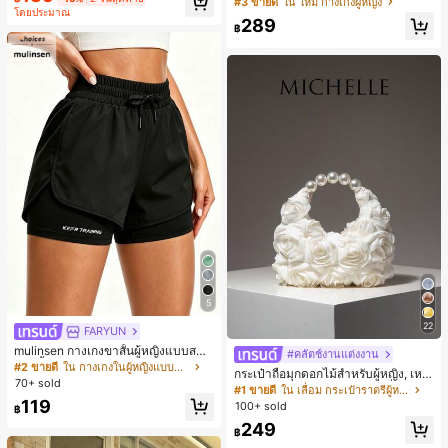
#3 ขายดี
ใน ใหม่ กางเกงผู้หญิง
มียม, ลำลองอเนกประสงค์, สวมใส่ประ
โดยประมาณ
มีเท็กซ์เจอร์ เอวสูงทรงหลวม เอวยางยืด
จำวัน, กลางแจ้ง, ช้อปปิ้ง, การเดินทาง
289
พร้อมเชือกรูด ทรงขาตรงทิ้งตัว ขากว้า
฿
เสื้อผ้ากลางแจ้ง
ง สำหรับชายหาด ลำลอง พักผ่อน และเ
ดินทาง
5
22
FARYUN
mulinsen กางเกงขาสั้นผู้หญิงแบบสบา
#คลัตช์งานแต่งงาน
ยๆ สีพื้น หลวม อเนกประสงค์ กางเกงขา
#2 ขายดี
ใน กางเกงในผู้หญิงแบบแอคทีฟ
กระเป๋าถือมุกดอกไม้สำหรับผู้หญิง, เหม
สั้นกีฬา 2-In-1 สำหรับวิ่ง ฟิตเนส และก
70+ sold
าะสำหรับชุดราตรี, ชุดบอล, เครื่องประ
#1 ขายดี
ใน เลื่อม กระเป๋าราตรีผู้หญิง
ารฝึกซ้อมกีฬาในฤดูร้อน
ดับงานแต่งงาน, กระเป๋าสตางค์สุภาพส
119
100+ sold
฿
ตรีหรูหรา, ของขวัญสำหรับผู้หญิง (ลาย
249
สุ่ม)
฿