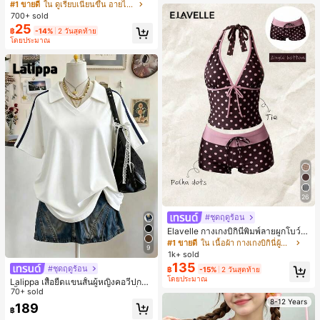
บเนียน, แห้งเร็ว ติดทนนาน กันน้ำ ไม่เล
สำหรับห้องนอนหรือห้องน้ำ
#1 ขายดี
ใน ดูเรียบเนียนขึ้น อายไลเนอร์
อะเทอะ
700+ sold
25
฿
-14%
2 วันสุดท้าย
โดยประมาณ
26
#ชุดฤดูร้อน
Elavelle กางเกงบิกินี่พิมพ์ลายผูกโบว์เอ
วสูงสำหรับผู้หญิง, ฤดูใบไม้ผลิ/ฤดูร้อน
#1 ขายดี
ใน เนื้อผ้า กางเกงบิกินี่ผู้หญิง
9
1k+ sold
135
#ชุดฤดูร้อน
฿
-15%
2 วันสุดท้าย
โดยประมาณ
Lalippa เสื้อยืดแขนสั้นผู้หญิงคอวีปกคอ
เสื้อไหล่ตก สายถัก งานคราฟต์แฟชั่นมิ
70+ sold
นิมอล ของขวัญสำหรับเพื่อน
8-12 Years
189
฿