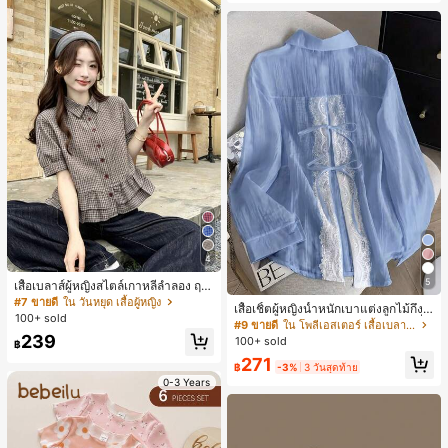
4
5
เสื้อเบลาส์ผู้หญิงสไตล์เกาหลีลำลอง ฤดู
ใบไม้ผลิ/ฤดูร้อนใหม่ ชายระบาย ชิคแล
#7 ขายดี
ใน วันหยุด เสื้อผู้หญิง
เสื้อเชิ้ตผู้หญิงน้ำหนักเบาแต่งลูกไม้กึ่งโ
ะหรูหรา
100+ sold
ปร่งใสแบบเลเยอร์ รุ่นดีไซน์เนอร์แฟชั่น
#9 ขายดี
ใน โพลีเอสเตอร์ เสื้อเบลาส์ผู้หญิง
เหมาะสำหรับฤดูใบไม้ผลิ ฤดูร้อน และฤ
239
100+ sold
฿
ดูใบไม้ร่วง ซักด้วยเครื่องซักผ้าได้ สไต
271
ล์โบโฮชิค
฿
-3%
3 วันสุดท้าย
0-3 Years