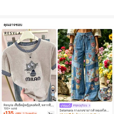
คุณอาจชอบ
6
22
Resyla เสื้อยืดผู้หญิงคอตัดสี, หลากสี, ล
#ชุดฤดูร้อน
ายพิมพ์แมวน่ารัก, เสื้อสำหรับออกไปเที่
100+ sold
Selamara กางเกงขายาวลำลองสไตล์โ
ยวฤดูร้อน, ดีไซน์กราฟิก, ความรู้สึกพรีเ
135
บฮีเมียนสำหรับพักผ่อน สีกากี ผิวสัมผัส
฿
-15%
2 วันสุดท้าย