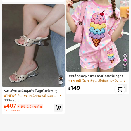
23
ชุดเด็กผู้หญิงวัยรุ่น ลายไอศกรีมฤดูร้อน
แบบมินิมอลน่ารัก ลายจุดสีสันสดใส สไ
#1 ขายดี
ใน การ์ตูน เสื้อยืดสาวทวีน Co-ord
ตล์ครีมหวาน สไตล์วันหยุด ชุด 2 ชิ้น แ
1
149
ขนสั้นและกางเกงขาสั้น เหมาะสำหรับฤ
฿
1
รองเท้าแตะส้นสูงหัวตัดผูกโบว์ลายจุดส
ดูร้อน กราฟิก สบาย ชุดเด็กผู้หญิง Y2K
ายเดี่ยวส้นไม่สมมาตรสำหรับผู้หญิง, รอ
#1 ขายดี
ใน เรขาคณิต รองเท้าแตะส้นสูงผู้หญิง
คาวาอิ
งเท้าแตะส้นสูงหนังเทียมสีขาวหรูหรา
100+ sold
สำหรับฤดูร้อน
407
฿
-15%
2 วันสุดท้าย
โดยประมาณ