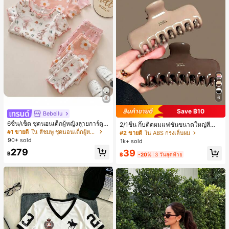
6
Save ฿10
Bebeilu
6ชิ้น/เซ็ต ชุดนอนเด็กผู้หญิงลายการ์ตูน
2/1ชิ้น กิ๊บติดผมแฟชั่นขนาดใหญ่สีน้ำ
หมีและดอกไม้ คอกลม แขนสั้น กางเกง
ตาลชานมสำหรับผู้หญิง เหมาะสำหรับก
#1 ขายดี
ใน สีชมพู ชุดนอนเด็กผู้หญิง
#2 ขายดี
ใน ABS กรงเล็บผม
ขาสั้น ขอบระบาย สวมใส่สบาย
ารอาบน้ำ ล้างหน้า และจัดแต่งทรงผม
90+ sold
1k+ sold
279
39
฿
฿
-20%
3 วันสุดท้าย