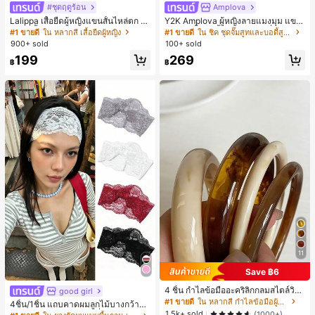
#ชุดฤดูร้อน
Amplova
Lalippa เสื้อยืดผู้หญิงแขนสั้นไหล่ตก ค
Y2K Amplova ผู้หญิงลายแมงมุม แขน
อวีปกเสื้อ ลายพิมพ์ดิจิทัลลายทาง สไตล์
ยาว คอตั้ง บอดี้สูท, สไตล์แฟชั่นดาร์ก
#1 ขายดี
ใน หลากสี เสื้อยืดผู้หญิง
#1 ขายดี
ใน ชิค ชุดจั๊มสูทและบอดี้สูทผู้หญิง
สปอร์ตแฟชั่นมินิมอล ของขวัญสำหรับเ
บอดี้สูทผู้หญิง บอดี้สูทฮาโลวีน บอดี้สูท
900+ sold
100+ sold
พื่อน
ลายใยแมงมุม
199
269
฿
฿
11
Save ฿6
4 ชิ้น กำไลข้อมืออะคริลิกกลมสไตล์วินเ
good girl
#1 ขายดี
ใน ยางรัดผมแบบพื้นฐาน เครื่องประดับผมผู้หญิง
ทจหรูหราสำหรับผู้หญิง, ดีไซน์เรียบง่าย
#1 ขายดี
ใน หลากสี กำไลข้อมือผู้หญิง
เกือบหมดแล้ว!
4ชิ้น/1ชิ้น แถบคาดผมลูกไม้บางกว้างยื
ทันสมัย, เหมาะสำหรับสวมใส่ในชีวิตปร
1.5k+ sold
ดหยุ่นสำหรับผู้หญิง, แฟชั่นอเนกประสง
(1000+)