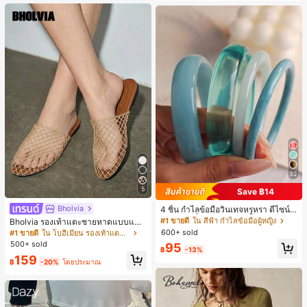
32
5
Save ฿14
Bholvia
4 ชิ้น กำไลข้อมือวินเทจหรูหรา ดีไซน์มิ
นิมอลแฟชั่น เหมาะสำหรับใส่ในชีวิตปร
#1 ขายดี
ใน สีฟ้า กำไลข้อมือผู้หญิง
Bholvia รองเท้าแตะชายหาดแบบแบน
ะจำวัน อะคริลิก เหมาะสำหรับใส่ในชีวิ
สบาย ๆ ลายฉลุมาใหม่สำหรับผู้หญิง
600+ sold
#1 ขายดี
ใน โบฮีเมียน รองเท้าแตะผู้หญิง
ตประจำวันและงานปาร์ตี้ ของขวัญสำห
500+ sold
95
รับผู้หญิง
฿
-13%
159
฿
-20%
โดยประมาณ