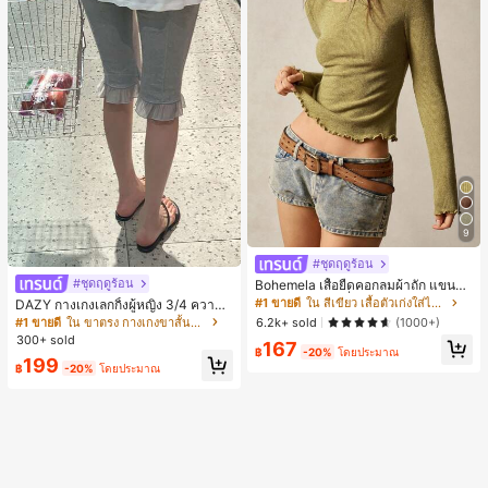
9
#ชุดฤดูร้อน
#ชุดฤดูร้อน
Bohemela เสื้อยืดคอกลมผ้าถัก แขนยา
ว สีเรียบ ใช้งานทั่วไป สำหรับผู้หญิง
#1 ขายดี
ใน สีเขียว เสื้อตัวเก่งใส่ได้ทุกวัน
DAZY กางเกงเลกกิ้งผู้หญิง 3/4 ความย
าวขา ทรงเข้ารูป แต่งลูกไม้แบบปะติด
#1 ขายดี
ใน ขาตรง กางเกงขาสั้นผู้หญิง
6.2k+ sold
(1000+)
ลำลอง สำหรับวันหยุดฤดูร้อน
300+ sold
167
฿
-20%
โดยประมาณ
199
฿
-20%
โดยประมาณ