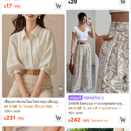
29
ชิ้น และฟองน้ำแต่งหน้ารูปสามเหลี่ยม
฿
17
1 ชิ้น - ชุดคลาสสิก ทำจากขนสังเคราะ
฿
-11%
ห์นุ่มและเป็นมิตรต่อผิว เหมาะสำหรับผู้
หญิงและเด็กผู้หญิง เหมาะสำหรับฤดูใบ
ไม้ร่วงและฤดูหนาว
5
#ชุดฤดูร้อน
เสื้อเบลาส์แขนโคมไฟลายทางสีแอปริค
SHEIN Elenzya กางเกงคูลอตลายจุดเ
อตที่หรูหราสำหรับผู้หญิง, เสื้อแขนสั้นที่
#2 ขายดี
ใน วันหยุด เสื้อเบลาส์ผู้หญิง
อวสูงแบบใหม่สำหรับฤดูใบไม้ผลิ/ฤดูร้อ
#4 ขายดี
ใน หลากสี กางเกงลำลอง
ใช้ได้หลากหลายสำหรับการเดินทาง, ตั
200+ sold
น, สไตล์หรูหราเหมาะสำหรับใส่ในชีวิต
80+ sold
ดแบบสุ่มสำหรับฤดูร้อน
ประจำวันและทำงาน, ให้ความรู้สึกวินเ
231
242
฿
-11%
ทจสำหรับฤดูรับปริญญา, เทศกาลดนตร
฿
-10%
โดยประมาณ
ี, การแข่งม้าดาร์บี้, วันประกาศอิสรภาพ