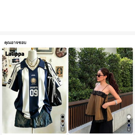
คุณอาจชอบ
9
6
#1 ขายดี
ใน สีกากี เสื้อสตรี เสื้อเบลาส์ & Tee