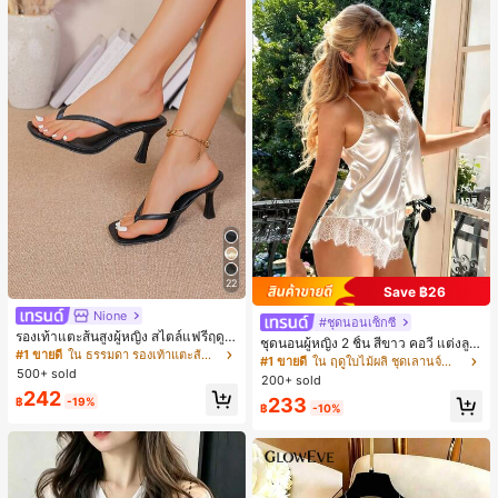
22
Save ฿26
Nione
#ชุดนอนเซ็กซี่
รองเท้าแตะส้นสูงผู้หญิง สไตล์แฟรี่ฤดูร้
ชุดนอนผู้หญิง 2 ชิ้น สีขาว คอวี แต่งลูก
อน ส้นบาง แบบคีบ แต่งสายคาดผม รอ
#1 ขายดี
ใน ธรรมดา รองเท้าแตะส้นสูงผู้หญิง
ไม้แบบแพตช์เวิร์ก ชุดนอนใส่ในบ้าน
#1 ขายดี
ใน ฤดูใบไม้ผลิ ชุดเลานจ์สำหรับผู้หญิง
งเท้าแตะชายหาดสำหรับเที่ยวพักผ่อน
500+ sold
สำหรับเธอ
200+ sold
แฟชั่นสายไขว้ สำหรับเดทไนท์
242
233
฿
-19%
฿
-10%