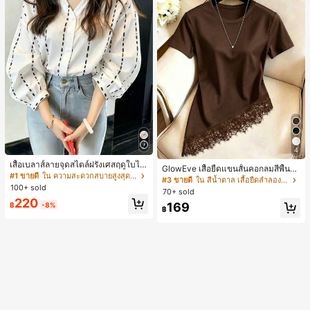
4
เสื้อเบลาส์ลายจุดสไตล์ฝรั่งเศสฤดูใบไม้
GlowEve เสื้อยืดแขนสั้นคอกลมสีพื้นลำ
ร่วง, ทรงเข้ารูป, แขนยาวคอวี, สไตล์ให
#1 ขายดี
ใน ความสะดวกสบายสูงสุด เสื้อสตรี เสื้อเบลาส์ & Tee
ลองอเนกประสงค์สำหรับผู้หญิง
#3 ขายดี
ใน สีน้ำตาล เสื้อยืดลำลองพื้นฐาน
ม่ฤดูใบไม้ผลิ, ป้องกันแสงแดด, ใส่ไป
100+ sold
70+ sold
ทำงานและลำลอง สีขาว
220
169
฿
-8%
฿