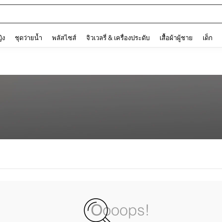
and down arrow keys to navigate search การค้นหาล่าสุด and ค้นหา. Press Enter to
ญิง
ชุดว่ายน้ำ
พลัสไซส์
จิวเวลรี่ & เครื่องประดับ
เสื้อผ้าผู้ชาย
เด็ก