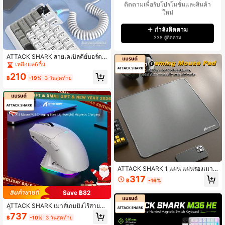
ติดตามเพื่อรับโปรโมชั่นและสินค้า
ใหม่
กำลังติดตาม
338 ผู้ติดตาม
ATTACK SHARK สายเคเบิลคีย์บอร์ด
RGB Spiral ความละเอียดสูงพิเศษ C0
เหลือแค่6ชิ้น
1, สายเคเบิลคีย์บอร์ดเกมมิ่งแบบปลั๊กกา
210
รบิน USB-C ที่ทำขึ้นเอง, การออกแบบ
฿
-19%
3 วันสุดท้าย
ถักแบบสองชั้นที่มั่นคง, สายเคเบิลความ
เร็วสูง Type-C เป็น USB-A 2M, ปลั๊กก
ารบินโลหะแบบถอดได้, เหมาะสำหรับนั
กเล่นเกม PC
ATTACK SHARK 1 แผ่น แผ่นรองเมาส์
สำหรับเล่นเกมขนาดใหญ่ CM02, 17.7
317
฿
-16%
2" X 15.75" X 0.16", พื้นผิวกันน้ำ, ขอบ
เย็บ, ฐานยางกันลื่น
Save ฿82
ATTACK SHARK เมาส์เกมมิ่งไร้สาย
น้ำหนักเบา X11 ไฟ RGB ชาร์จไฟได้ 3
737
฿
-10%
3 วันสุดท้าย
โหมด 2.4G/USB-C แบบสาย/Bluetoo