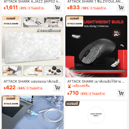
ATTACK SHARK A.JAZZ AKP02 จอ
ATTACK SHARK 1 ชิ้น ZIYOULANG
คอมพิวเตอร์ขนาดเล็ก 9.2 นิ้ว แสดงอุณ
M96 คีย์บอร์ดเกมมิ่งไร้สาย เมมเบรนสี
1,611
833
฿
-21%
3 วันสุดท้าย
฿
-19%
3 วันสุดท้าย
หภูมิคอมพิวเตอร์ ข้อมูล CPU, GPU, R
ครีมพร้อมไฟแบ็คไลท์สีรุ้ง, ปุ่มหมุนมีเดี
AM ติดตั้งปรับได้สำหรับทุกการตั้งค่าค
ย, หน้าจอ LCD, โหมดคู่-บลูทูธ/2.4Gh
อมพิวเตอร์
z, ปุ่มกด PBT ทรงกลม 94 ปุ่ม ANSI L
ayout, 2000mAh
ATTACK SHARK แผ่นรองเมาส์เกมมิ่ง
ATTACK SHARK เมาส์เกมมิ่งไร้สาย Aj
CM02 PRO ขนาดใหญ่พิเศษ ฐานยาง
azz AJ199, เปลือกคาร์บอนไฟเบอร์, โ
เหลือแค่6ชิ้น
422
฿
-34%
3 วันสุดท้าย
กันลื่น ติดตามเมาส์ได้อย่างเสถียร ขนา
หมดสามโหมด 2.4G/บลูทูธ/USB-C,
710
ด XXL ครอบคลุมโต๊ะทั้งหมด เหมาะสำ
น้ำหนักเบาพิเศษ 58ก., เซ็นเซอร์ PAW3
฿
-31%
3 วันสุดท้าย
หรับสำนักงาน บ้าน แล็ปท็อป 90 ซม. X
311 สูงสุด 24000 DPI, แบตเตอรี่ 500
40 ซม.
mAh