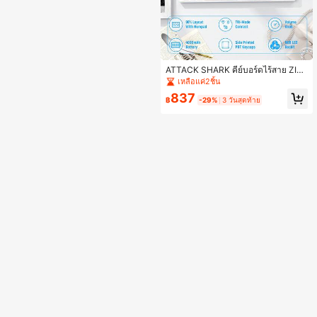
ATTACK SHARK คีย์บอร์ดไร้สาย ZIY
OULANG K100 99 ปุ่มสำหรับเล่นเกม
เหลือแค่2ชิ้น
พร้อมปุ่มหมุนมีเดีย, โหมดสามโหมด B
837
T/2.4GHz/USB-C, ปุ่มพิมพ์ด้านข้าง, ไ
฿
-29%
3 วันสุดท้าย
ฟแบ็คไลท์ RGB, คีย์บอร์ดคอมพิวเตอร์เ
งียบสีครีมย้อนยุค 4000mAh