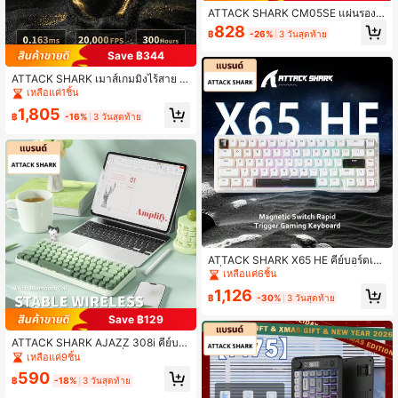
ATTACK SHARK CM05SE แผ่นรองเ
มาส์กระจกสำหรับเล่นเกม, แผ่นรองเมา
828
฿
-26%
3 วันสุดท้าย
ส์ที่เรียบเป็นพิเศษพร้อมพื้นผิว Nano-Te
xtured, แผ่นรองเมาส์กระจกนิรภัยสำหรั
Save ฿344
บการควบคุมความเร็วที่แม่นยำ เหมาะ
สำหรับการเล่นเกมและสำนักงาน
ATTACK SHARK เมาส์เกมมิ่งไร้สาย X
11Ultra 8K, 42000 DPI-PAW3950 M
เหลือแค่1ชิ้น
AX Sensor, 59ก. น้ำหนักเบาพิเศษ, ชิป
1,805
Nordic 54L15 MCU, มีสาย/บลูทูธ/2.4
฿
-16%
3 วันสุดท้าย
GHz, 100 ล้านคลิก, ตั้งโปรแกรมได้
ATTACK SHARK X65 HE คีย์บอร์ดเก
มมิ่งแบบกลไก 65% สวิตช์แม่เหล็กแบบ
เหลือแค่6ชิ้น
Rapid Trigger แบบมีสาย, Hall Effect
1,126
Top RGB Hot-Swappable, ปรับ Trigg
฿
-30%
3 วันสุดท้าย
er ได้, อัตรา Polling 8kHz, ปุ่มกด PB
Save ฿129
T, ช่วยให้คุณชนะ
ATTACK SHARK AJAZZ 308i คีย์บอ
ร์ดไร้สายบลูทูธ ดีไซน์เครื่องพิมพ์ดีดเรโ
เหลือแค่9ชิ้น
ทร คีย์แคปกลมสีไล่เฉด พร้อมตุ๊กตาแม็
590
กเนติกแมวน่ารัก 84 ปุ่ม รองรับหลายอุ
฿
-18%
3 วันสุดท้าย
ปกรณ์