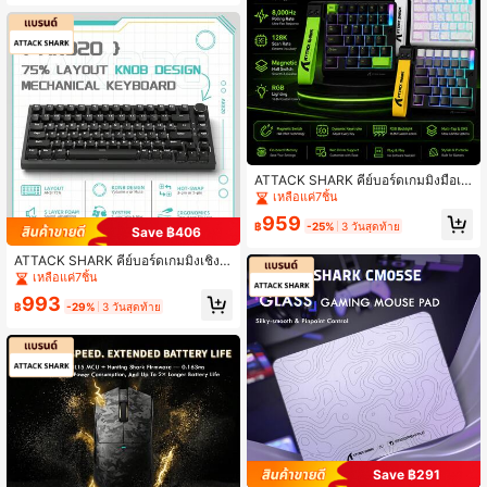
th สูงสุด 22K DPI เซนเซอร์ออปติคัล PA
W3311 สวิตช์ HUYU ปุ่มโปรแกรมได้
5 ปุ่ม รองรับ PC
ATTACK SHARK คีย์บอร์ดเกมมิ่งมือเดี
ยว M36 เวลาตอบสนอง 0.01ms ความ
เหลือแค่7ชิ้น
หน่วงต่ำพิเศษ 0.125ms ปุ่มสวิตช์แม่เห
959
ล็กเร็ว 36 ปุ่ม พร้อมสายถัก RGB
฿
-25%
3 วันสุดท้าย
Save ฿406
ATTACK SHARK คีย์บอร์ดเกมมิ่งเชิงก
ล AJAZZ AK820 พร้อมปุ่มหมุน, คีย์บอ
เหลือแค่7ชิ้น
ร์ด 75%, Hot-Swappable, Type-C แ
993
บบมีสาย, โฟมดูดซับเสียง 5 ชั้น, ไฟแบ็
฿
-29%
3 วันสุดท้าย
คไลท์ LED สีขาว, NKRO Linear Red
Switch
Save ฿291