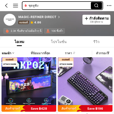
ชุดหูฟัง
MAGIC-REFINER DIRECT
กำลังติดตาม
338 ผู้ติดตาม
4.86
2.3K ชิ้นที่ขายไปเมื่อเร็วๆ นี้
106 ซื้อซ้ำ
ไอเทม
โปรโมชั่น
รีวิว
แนะนำ
ที่นิยมมากที่สุด
ราคา
ตัวกรอง
Save ฿428
Save ฿196