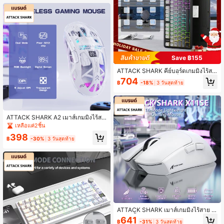
Save ฿155
ATTACK SHARK คีย์บอร์ดเกมมิ่งไร้สา
ย M75 ไฟ RGB แบบแบ็คไลท์ แบตเตอ
704
฿
-18%
3 วันสุดท้าย
รี่ 2000mAh จอแสดงผลอัจฉริยะและปุ่
มหมุน คีย์แคป PBT ไล่สี
ATTACK SHARK A2 เมาส์เกมมิ่งไร้สา
ยโปร่งใส โหมดคู่ Bluetooth 5.0/2.4G
เหลือแค่2ชิ้น
สำหรับ PC, PixArt 3212 ปรับ DPI ได้
398
5 ระดับ, เมาส์เงียบชาร์จไฟได้พร้อมจอ
฿
-30%
3 วันสุดท้าย
แสดงผลดิจิทัล, เมาส์เกมมิ่งไฟ RGB
ATTACK SHARK เมาส์เกมมิ่งไร้สาย X
11SE น้ำหนักเบาพิเศษ, 3 โหมด: Bluet
641
฿
-31%
3 วันสุดท้าย
ooth 5.2/2.4G/มีสาย, PAW3311 22K