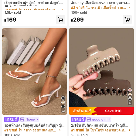
ลูกค้ากลับมาซื้อซ้ำ!
เสื้อสายเดี่ยวผู้หญิงผ้าซาตินแต่งลูกไม้
Jouncy เสื้อเชิ้ตแขนยาวลายจุดทรงหล
- เสื้อสายเดี่ยวฤดูร้อนสีคากีมีรอยผ่าด้า
วมสำหรับผู้หญิง
#1 ขายดี
#1 ขายดี
ใน สีกากี เสื้อสตรี เสื้อเบลาส์ & Tee
ใน สีกากี เสื้อสตรี เสื้อเบลาส์ & Tee
#2 ขายดี
ใน กระเป๋า เสื้อเชิ้ตทำงานมีกระเป๋า
นข้างที่น่าดึงดูดแบบสบายๆ
1.5k+ sold
100+ sold
ลูกค้ากลับมาซื้อซ้ำ!
ลูกค้ากลับมาซื้อซ้ำ!
#1 ขายดี
ใน สีกากี เสื้อสตรี เสื้อเบลาส์ & Tee
169
269
฿
฿
ลูกค้ากลับมาซื้อซ้ำ!
6
Save ฿10
22
Nione
good girl
รองเท้าแตะส้นสูงแบบคีบสำหรับผู้หญิง
2/1ชิ้น กิ๊บติดผมแฟชั่นขนาดใหญ่สีน้ำ
สไตล์คลาสสิก สีบล็อก สไตล์แฟรี่ฤดูร้อ
ตาลชานมสำหรับผู้หญิง เหมาะสำหรับก
#1 ขายดี
ใน สีขาว รองเท้าแตะผู้หญิง
#1 ขายดี
ใน โปรโมชั่นต้อนรับเปิดเทอม เครื่องประดับผมผู้หญิง
น ส้นเข็ม รองเท้าแตะแบบคีบ รองเท้าแ
ารอาบน้ำ ล้างหน้า และจัดแต่งทรงผม
100+ sold
900+ sold