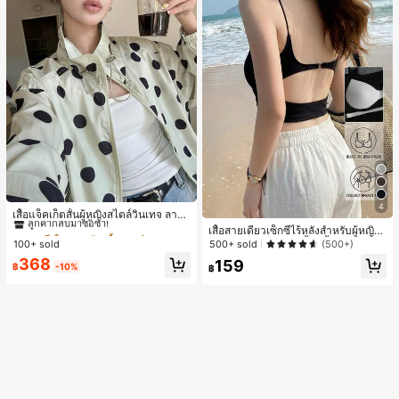
#1 ขายดี
ใน กระเป๋า เสื้อคลุมลำลอง
4
ลูกค้ากลับมาซื้อซ้ำ!
เสื้อแจ็คเก็ตสั้นผู้หญิงสไตล์วินเทจ ลายจุ
ดขนาดใหญ่ คอตั้ง เอวเข้ารูป แขนพอง
#1 ขายดี
#1 ขายดี
ใน กระเป๋า เสื้อคลุมลำลอง
ใน กระเป๋า เสื้อคลุมลำลอง
เสื้อสายเดี่ยวเซ็กซี่ไร้หลังสำหรับผู้หญิง
ทรงหลวม แฟชั่นอเนกประสงค์ สำหรับใ
พร้อมบราแบบมีฟองน้ำ, เสื้อกล้ามแขน
100+ sold
500+ sold
(500+)
ลูกค้ากลับมาซื้อซ้ำ!
ลูกค้ากลับมาซื้อซ้ำ!
ส่ประจำวันและไปเที่ยวพักผ่อน
กุด, เสื้อลำลองสีดำสำหรับฤดูร้อน
#1 ขายดี
ใน กระเป๋า เสื้อคลุมลำลอง
368
159
฿
-10%
฿
ลูกค้ากลับมาซื้อซ้ำ!