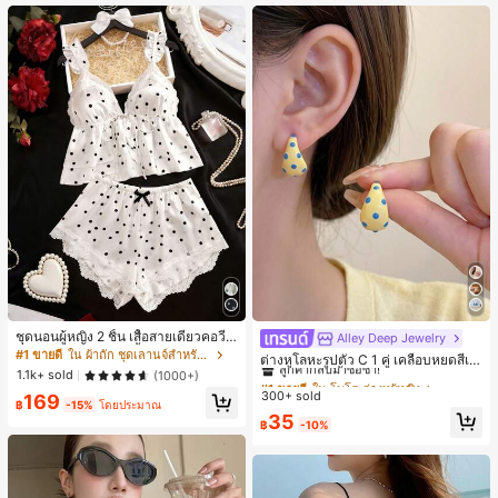
ชุดนอนผู้หญิง 2 ชิ้น เสื้อสายเดี่ยวคอวีลู
Alley Deep Jewelry
#1 ขายดี
ใน โบโฮ ต่างหูผู้หญิง
กไม้ พร้อมกางเกงขาสั้นแต่งลูกไม้ แต่ง
#1 ขายดี
ใน ผ้าถัก ชุดเลานจ์สำหรับผู้หญิง
ลูกค้ากลับมาซื้อซ้ำ!
ต่างหูโลหะรูปตัว C 1 คู่ เคลือบหยดสีเห
โบว์ที่เอว ชุดลำลองผู้หญิงนุ่มสบายน่ารั
1.1k+ sold
ลือง ลายจุดสีน้ำเงิน สไตล์ยุโรปและอเม
(1000+)
เกือบหมดแล้ว!
#1 ขายดี
#1 ขายดี
ใน โบโฮ ต่างหูผู้หญิง
ใน โบโฮ ต่างหูผู้หญิง
ก สไตล์เอสเธติก
ริกัน แฟชั่นส่วนตัว หวานและสง่างาม
300+ sold
ลูกค้ากลับมาซื้อซ้ำ!
ลูกค้ากลับมาซื้อซ้ำ!
169
สำหรับผู้หญิงและเด็กหญิง สำหรับการเ
฿
-15%
โดยประมาณ
เกือบหมดแล้ว!
เกือบหมดแล้ว!
#1 ขายดี
ใน โบโฮ ต่างหูผู้หญิง
35
ดินทาง งานแต่งงาน ปาร์ตี้ วันเกิด ของ
฿
-10%
ลูกค้ากลับมาซื้อซ้ำ!
ขวัญคริสต์มาส 2026
เกือบหมดแล้ว!