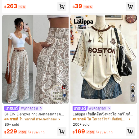
ตะชายหาดแฟชั่นสายไขว้ รองเท้าผู้ห
263
39
ญิง สำหรับออฟฟิศ บ้าน กลางแจ้ง ดีไซ
฿
-9%
฿
-20%
น์หัวเหลี่ยม ชิคและหรูหรา สำหรับเดทไ
นท์
5
19
#ชุดฤดูร้อน
#ชุดฤดูร้อน
SHEIN Elenzya กางเกงคูลอตลายจุดเ
Lalippa เสื้อยืดผู้หญิงทรงโอเวอร์ไซส์ค
อวสูงแบบใหม่สำหรับฤดูใบไม้ผลิ/ฤดูร้อ
วามยาวกลาง คอกลม ไหล่ตก ลายพิมพ์
#4 ขายดี
ใน หลากสี กางเกงลำลอง
#1 ขายดี
ใน โอเวอร์ไซส์ เสื้อยืดผู้หญิง
น, สไตล์หรูหราเหมาะสำหรับใส่ในชีวิต
ตัวอักษรและลายทางแนวตั้ง สไตล์แฟชั่
80+ sold
200+ sold
ประจำวันและทำงาน, ให้ความรู้สึกวินเ
นมินิมอล ของขวัญให้เพื่อน
229
169
ทจสำหรับฤดูรับปริญญา, เทศกาลดนตร
฿
-15%
โดยประมาณ
฿
-15%
โดยประมาณ
ี, การแข่งม้าดาร์บี้, วันประกาศอิสรภาพ