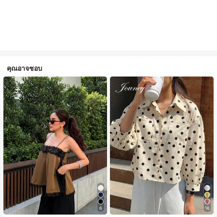
คุณอาจชอบ
6
16
#1 ขายดี
ใน สีกากี เสื้อสตรี เสื้อเบลาส์ & Tee