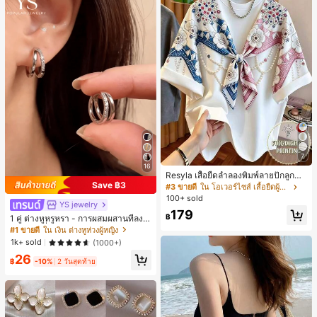
7
16
Resyla เสื้อยืดลำลองพิมพ์ลายปักลูกปัด
Save ฿3
รูปโบว์ขนาดใหญ่สำหรับผู้หญิง
#3 ขายดี
ใน โอเวอร์ไซส์ เสื้อยืดผู้หญิง
100+ sold
YS jewelry
179
฿
1 คู่ ต่างหูหรูหรา - การผสมผสานที่ลงตั
วของแฟชั่นและความซับซ้อน, ดีไซน์ส
#1 ขายดี
ใน เงิน ต่างหูห่วงผู้หญิง
องชั้น, เหมาะสำหรับสุภาพสตรีและนักเ
1k+ sold
(1000+)
รียน, ต่างหูทองแดงฝังไมโคร
26
฿
-10%
2 วันสุดท้าย