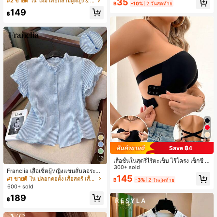
เกือบหมดแล้ว!
เกือบหมดแล้ว!
#1 ขายดี
ใน โบโฮ ต่างหูผู้หญิง
35
#2 ขายดี
ใน ใหม่ เสื้อกล้ามผู้หญิง & Camis
ดินทาง งานแต่งงาน ปาร์ตี้ วันเกิด ของ
฿
-10%
2 วันสุดท้าย
ม
ลูกค้ากลับมาซื้อซ้ำ!
ขวัญคริสต์มาส 2026
149
฿
เกือบหมดแล้ว!
Save ฿4
12
เสื้อชั้นในสตรีไร้ตะเข็บ ไร้โครง เซ็กซี่ ด้
านข้างไม่ลื่น แผ่นรองถอดได้ ลายไขว้ห
300+ sold
Franclia เสื้อเชิ้ตผู้หญิงแขนสั้นคอระบา
ลัง ไร้สาย สบายตลอดวัน
145
ยกระดุมเดี่ยวลายทาง
#1 ขายดี
ใน ปลอกคอตั้ง เสื้อสตรี เสื้อเบลาส์ & Tee
฿
-3%
2 วันสุดท้าย
600+ sold
189
฿