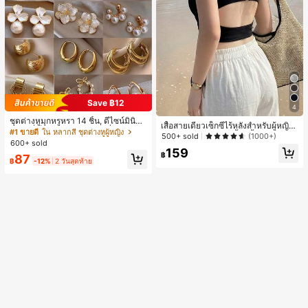
Save ฿12
4
ชุดต่างหูมุกหรูหรา 14 ชิ้น, ดีไซน์มินิมอ
เสื้อสายเดี่ยวเซ็กซี่ไร้หลังสำหรับผู้หญิง
ลใหม่ที่เป็นเอกลักษณ์ ต่างหูที่สง่างาม
#1 ขายดี
ใน หลากสี ชุดต่างหูผู้หญิง
พร้อมบราแบบมีฟองน้ำ, เสื้อกล้ามแขน
500+ sold
(1000+)
สำหรับผู้หญิง, ของขวัญสำหรับเธอ
600+ sold
กุด, เสื้อลำลองสีดำสำหรับฤดูร้อน
159
฿
87
฿
-12%
2 วันสุดท้าย