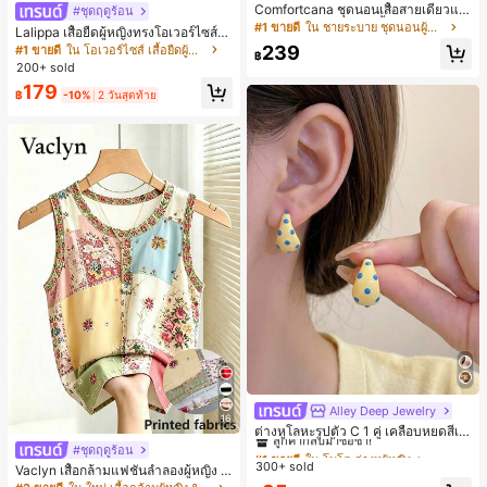
Comfortcana ชุดนอนเสื้อสายเดี่ยวแต่
#ชุดฤดูร้อน
งระบายและกางเกงขาสั้นสำหรับผู้หญิง
#1 ขายดี
ใน ชายระบาย ชุดนอนผู้หญิง
Lalippa เสื้อยืดผู้หญิงทรงโอเวอร์ไซส์ค
วามยาวกลาง คอกลม ไหล่ตก ลายพิมพ์
239
#1 ขายดี
ใน โอเวอร์ไซส์ เสื้อยืดผู้หญิง
฿
ตัวอักษรและลายทางแนวตั้ง สไตล์แฟชั่
200+ sold
นมินิมอล ของขวัญให้เพื่อน
179
฿
-10%
2 วันสุดท้าย
Alley Deep Jewelry
#1 ขายดี
ใน โบโฮ ต่างหูผู้หญิง
16
ลูกค้ากลับมาซื้อซ้ำ!
ต่างหูโลหะรูปตัว C 1 คู่ เคลือบหยดสีเห
ลือง ลายจุดสีน้ำเงิน สไตล์ยุโรปและอเม
เกือบหมดแล้ว!
#1 ขายดี
#1 ขายดี
ใน โบโฮ ต่างหูผู้หญิง
ใน โบโฮ ต่างหูผู้หญิง
#ชุดฤดูร้อน
ริกัน แฟชั่นส่วนตัว หวานและสง่างาม
300+ sold
ลูกค้ากลับมาซื้อซ้ำ!
ลูกค้ากลับมาซื้อซ้ำ!
Vaclyn เสื้อกล้ามแฟชั่นลำลองผู้หญิง ล
สำหรับผู้หญิงและเด็กหญิง สำหรับการเ
ายแพตช์เวิร์ก แขนกุด คอกลม ติดกระดุ