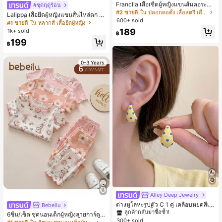
Franclia เสื้อเชิ้ตผู้หญิงแขนสั้นคอระบา
#ชุดฤดูร้อน
ยกระดุมเดี่ยวลายทาง
#2 ขายดี
ใน ปลอกคอตั้ง เสื้อสตรี เสื้อเบลาส์ & Tee
Lalippa เสื้อยืดผู้หญิงแขนสั้นไหล่ตก ค
600+ sold
อวีปกเสื้อ ลายพิมพ์ดิจิทัลลายทาง สไตล์
#1 ขายดี
ใน หลากสี เสื้อยืดผู้หญิง
สปอร์ตแฟชั่นมินิมอล ของขวัญสำหรับเ
189
1k+ sold
฿
พื่อน
199
฿
0-3 Years
Alley Deep Jewelry
#1 ขายดี
ใน โบโฮ ต่างหูผู้หญิง
ลูกค้ากลับมาซื้อซ้ำ!
ต่างหูโลหะรูปตัว C 1 คู่ เคลือบหยดสีเห
Bebeilu
ลือง ลายจุดสีน้ำเงิน สไตล์ยุโรปและอเม
เกือบหมดแล้ว!
#1 ขายดี
#1 ขายดี
ใน โบโฮ ต่างหูผู้หญิง
ใน โบโฮ ต่างหูผู้หญิง
6ชิ้น/เซ็ต ชุดนอนเด็กผู้หญิงลายการ์ตูน
ริกัน แฟชั่นส่วนตัว หวานและสง่างาม
300+ sold
ลูกค้ากลับมาซื้อซ้ำ!
ลูกค้ากลับมาซื้อซ้ำ!
หมีและดอกไม้ คอกลม แขนสั้น กางเกง