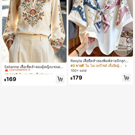
7
Resyla เสื้อยืดลำลองพิมพ์ลายปักลูกปัด
#2 ขายดี
ใน งานปัก เสื้อทำงาน
รูปโบว์ขนาดใหญ่สำหรับผู้หญิง
#3 ขายดี
ใน โอเวอร์ไซส์ เสื้อยืดผู้หญิง
เกือบหมดแล้ว!
Selianne เสื้อเชิ้ตลำลองผู้หญิงแขนยา
100+ sold
ว คอวีเว้า ลายดอกไม้
#2 ขายดี
#2 ขายดี
ใน งานปัก เสื้อทำงาน
ใน งานปัก เสื้อทำงาน
179
เกือบหมดแล้ว!
เกือบหมดแล้ว!
169
฿
฿
#2 ขายดี
ใน งานปัก เสื้อทำงาน
เกือบหมดแล้ว!