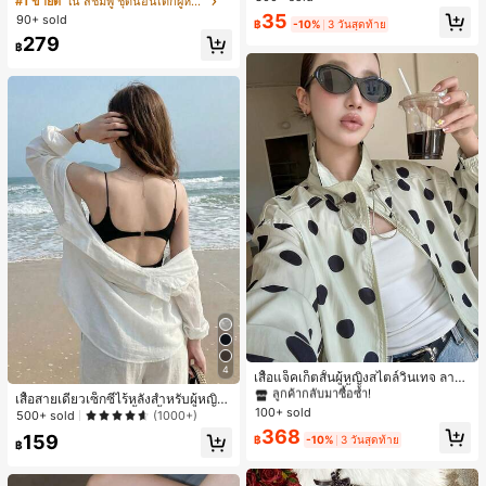
#1 ขายดี
ใน สีชมพู ชุดนอนเด็กผู้หญิง
สำหรับผู้หญิงและเด็กหญิง สำหรับการเ
ขาสั้น ขอบระบาย สวมใส่สบาย
เกือบหมดแล้ว!
เกือบหมดแล้ว!
#1 ขายดี
ใน โบโฮ ต่างหูผู้หญิง
35
90+ sold
ดินทาง งานแต่งงาน ปาร์ตี้ วันเกิด ของ
฿
-10%
3 วันสุดท้าย
ลูกค้ากลับมาซื้อซ้ำ!
ขวัญคริสต์มาส 2026
279
฿
เกือบหมดแล้ว!
#1 ขายดี
ใน กระเป๋า เสื้อคลุมลำลอง
4
ลูกค้ากลับมาซื้อซ้ำ!
เสื้อแจ็คเก็ตสั้นผู้หญิงสไตล์วินเทจ ลายจุ
ดขนาดใหญ่ คอตั้ง เอวเข้ารูป แขนพอง
#1 ขายดี
#1 ขายดี
ใน กระเป๋า เสื้อคลุมลำลอง
ใน กระเป๋า เสื้อคลุมลำลอง
เสื้อสายเดี่ยวเซ็กซี่ไร้หลังสำหรับผู้หญิง
ทรงหลวม แฟชั่นอเนกประสงค์ สำหรับใ
100+ sold
ลูกค้ากลับมาซื้อซ้ำ!
ลูกค้ากลับมาซื้อซ้ำ!
พร้อมบราแบบมีฟองน้ำ, เสื้อกล้ามแขน
500+ sold
(1000+)
ส่ประจำวันและไปเที่ยวพักผ่อน
กุด, เสื้อลำลองสีดำสำหรับฤดูร้อน
#1 ขายดี
ใน กระเป๋า เสื้อคลุมลำลอง
368
159
฿
-10%
3 วันสุดท้าย
฿
ลูกค้ากลับมาซื้อซ้ำ!