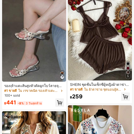
5
SHEIN ชุดชั้นในเซ็กซี่ผู้หญิงผ้าตาข่าย
รองเท้าแตะส้นสูงหัวตัดผูกโบว์ลายจุดส
มีโครงคัพบาง
#1 ขายดี
ใน ผ้าตาข่าย ชุดนอนผู้หญิง
ายเดี่ยวส้นไม่สมมาตรสำหรับผู้หญิง, รอ
#1 ขายดี
ใน เรขาคณิต รองเท้าแตะส้นสูงผู้หญิง
งเท้าแตะส้นสูงหนังเทียมสีขาวหรูหรา
259
100+ sold
฿
สำหรับฤดูร้อน
441
฿
-8%
3 วันสุดท้าย