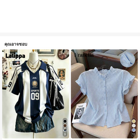
คุณอาจชอบ
9
12