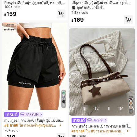
ลูกค้ากลับมาซื้อซ้ำ!
Resyla เสื้อยืดผู้หญิงคอตัดสี, หลากสี, ล
เสื้อสายเดี่ยวผู้หญิงผ้าซาตินแต่งลูกไม้
ายพิมพ์แมวน่ารัก, เสื้อสำหรับออกไปเที่
100+ sold
- เสื้อสายเดี่ยวฤดูร้อนสีคากีมีรอยผ่าด้า
#1 ขายดี
#1 ขายดี
ใน สีกากี เสื้อสตรี เสื้อเบลาส์ & Tee
ใน สีกากี เสื้อสตรี เสื้อเบลาส์ & Tee
ยวฤดูร้อน, ดีไซน์กราฟิก, ความรู้สึกพรีเ
นข้างที่น่าดึงดูดแบบสบายๆ
1.5k+ sold
159
ลูกค้ากลับมาซื้อซ้ำ!
ลูกค้ากลับมาซื้อซ้ำ!
฿
มียม, ลำลองอเนกประสงค์, สวมใส่ประ
#1 ขายดี
ใน สีกากี เสื้อสตรี เสื้อเบลาส์ & Tee
169
จำวัน, กลางแจ้ง, ช้อปปิ้ง, การเดินทาง
฿
ลูกค้ากลับมาซื้อซ้ำ!
เสื้อผ้ากลางแจ้ง
5
14
FARYUN
mulinsen กางเกงขาสั้นผู้หญิงแบบสบา
Bagify
ยๆ สีพื้น หลวม อเนกประสงค์ กางเกงขา
#3 ขายดี
ใน กางเกงในผู้หญิงแบบแอคทีฟ
กระเป๋าถือและกระเป๋าสะพายแฟชั่นให
สั้นกีฬา 2-In-1 สำหรับวิ่ง ฟิตเนส และก
70+ sold
ม่ ตกแต่งด้วยเข็มขัด เหมาะสำหรับงาน
#1 ขายดี
ใน สีขาว กระเป๋าสะพายผู้หญิง
ารฝึกซ้อมกีฬาในฤดูร้อน
ปาร์ตี้ การรวมตัว การออกไปข้างนอก ก
80+ sold