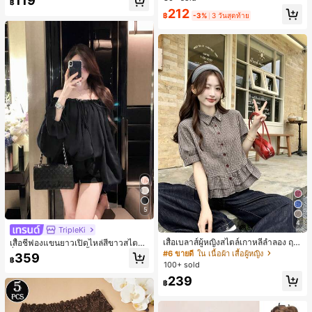
119
฿
ารท่องเที่ยว การช้อปปิ้ง และการใช้งาน
212
ประจำวัน สามารถเก็บเหรียญ โทรศัพท์
฿
-3%
3 วันสุดท้าย
เหมาะสำหรับกระเป๋าทำงานของพนักง
านออฟฟิศ นักศึกษามหาวิทยาลัย และ
พนักงานออฟฟิศ กระเป๋าผู้หญิงที่หรูหรา
5
4
TripleKi
เสื้อเบลาส์ผู้หญิงสไตล์เกาหลีลำลอง ฤดู
เสื้อชีฟองแขนยาวเปิดไหล่สีขาวสไตล์ฝ
ใบไม้ผลิ/ฤดูร้อนใหม่ ชายระบาย ชิคแล
รั่งเศสสำหรับผู้หญิง, เสื้อฤดูร้อนหรูหราเ
#6 ขายดี
ใน เนื้อผ้า เสื้อผู้หญิง
359
฿
ะหรูหรา
รียบง่ายเซ็กซี่สวยงามมีเอกลักษณ์สีดำ
100+ sold
239
฿