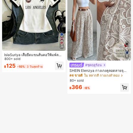
26
IslaSuriya เสื้อยืดแขนสั้นคอวีพิมพ์ลาย
5
สีตัดกันสำหรับผู้หญิง
800+ sold
125
#ชุดฤดูร้อน
฿
-10%
3 วันสุดท้าย
SHEIN Elenzya กางเกงคูลอตลายจุดเ
อวสูงแบบใหม่สำหรับฤดูใบไม้ผลิ/ฤดูร้อ
#4 ขายดี
ใน หลากสี กางเกงลำลอง
น, สไตล์หรูหราเหมาะสำหรับใส่ในชีวิต
80+ sold
ประจำวันและทำงาน, ให้ความรู้สึกวินเ
366
ทจสำหรับฤดูรับปริญญา, เทศกาลดนตร
฿
-6%
ี, การแข่งม้าดาร์บี้, วันประกาศอิสรภาพ