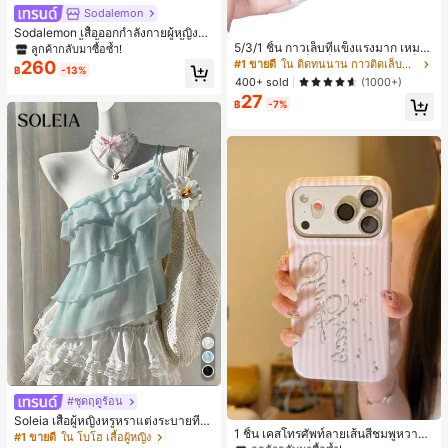
Sodalemon
Sodalemon เสื้อออกกำลังกายผู้หญิงแ
บบบิดหลัง, เสื้อชั้นในกีฬาโยคะสีพื้นแบ
5/3/1 ชิ้น กาวเล็บที่แข็งแรงมาก เหมาะ
ลูกค้ากลับมาซื้อซ้ำ!
บมีฟองน้ำคอวีสีขาวสำหรับฤดูใบไม้ผลิ
สำหรับปลายเล็บ เล็บอะคริลิค และเล็บป
260
#1 ขายดี
ใน ติดทนนาน กาวติดเล็บและสารยึดติด
฿
-13%
ลอม กาวเล็บ กาวเล็บแบบแปรง เหมาะ
400+ sold
(1000+)
สำหรับเล็บปลอม ทนทานและยาวนาน เ
27
หมาะสำหรับเล็บอะคริลิค ปลายเล็บปลอ
฿
-7%
ม เจลเล็บ
#ชุดฤดูร้อน
#1 ขายดี
ใน ไอโฟน 13pro เคสโทรศัพท์แฟชั่น
Soleia เสื้อผู้หญิงหรูหราแต่งระบายที่ไ
ลูกค้ากลับมาซื้อซ้ำ!
1 ชิ้น เคสโทรศัพท์ลายเส้นสีชมพูหวาน
หล่สำหรับวันหยุดฤดูร้อน
#1 ขายดี
ใน โบโฮ เสื้อผู้หญิง
พิมพ์ตัวอักษรเลื่อม กันกระแทก กลิตเตอ