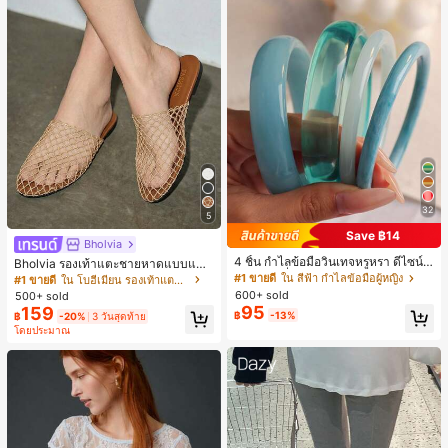
32
5
Save ฿14
Bholvia
4 ชิ้น กำไลข้อมือวินเทจหรูหรา ดีไซน์มิ
Bholvia รองเท้าแตะชายหาดแบบแบน
นิมอลแฟชั่น เหมาะสำหรับใส่ในชีวิตปร
สบาย ๆ ลายฉลุมาใหม่สำหรับผู้หญิง
#1 ขายดี
ใน สีฟ้า กำไลข้อมือผู้หญิง
#1 ขายดี
ใน โบฮีเมียน รองเท้าแตะผู้หญิง
ะจำวัน อะคริลิก เหมาะสำหรับใส่ในชีวิ
600+ sold
500+ sold
ตประจำวันและงานปาร์ตี้ ของขวัญสำห
95
159
฿
-13%
฿
-20%
3 วันสุดท้าย
รับผู้หญิง
โดยประมาณ