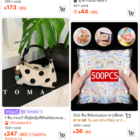
#1 ขายดี
#1 ขายดี
ใน ไอโฟน 13pro เคสโทรศัพท์แฟชั่น
ใน ไอโฟน 13pro เคสโทรศัพท์แฟชั่น
100+ sold
ร์ สำหรับ IPhone 17 Pro Max, 17 Pro,
50+ sold
ลูกค้ากลับมาซื้อซ้ำ!
ลูกค้ากลับมาซื้อซ้ำ!
173
฿
-13%
16 Pro Max, 16 Pro, 15 Pro, 18 Pro, 1
44
#1 ขายดี
ใน ไอโฟน 13pro เคสโทรศัพท์แฟชั่น
฿
-10%
8 Pro Max ตกแต่งหัวใจสไตล์สวยงาม
ลูกค้ากลับมาซื้อซ้ำ!
สไตล์สาวหวานยอดนิยม
Tomato
1
500 ชิ้น ฟิล์มถนอมอาหารยืดหยุ่น - ฝา
1
1 ชิ้น กระเป๋าถือผู้หญิงที่ทันสมัยและอเน
ครอบจานใสยืดหยุ่น, ใช้ซ้ำได้, หลากห
#1 ขายดี
ใน หลากสี ฝาปิดอาหาร
กประสงค์, กระเป๋าสะพายข้างรูปพระจัน
เกือบหมดแล้ว!
ลายฟังก์ชัน, ไม่มีกลิ่น, ป้องกันฝุ่น เหมา
400+ sold
ทร์เสี้ยวที่น่ารัก, สายสะพายปรับได้, ไม่ร
100+ sold
ะสำหรับบ้าน, ร้านอาหาร, ปิกนิก - เหม
36
วมจี้, เหมาะสำหรับผู้หญิงวัยรุ่น - การเ
฿
-8%
247
าะกับขนาดจานทุกขนาด, สิ่งจำเป็นสำ
฿
-20%
3 วันสุดท้าย
ดินทาง, การช้อปปิ้ง, ห้องเรียน, การเด
หรับปิกนิก | ฟิล์มบรรจุภัณฑ์ตกแต่ง | ฟิ
โดยประมาณ
ท, ของขวัญสำหรับผู้หญิง, สำนักงาน, ก