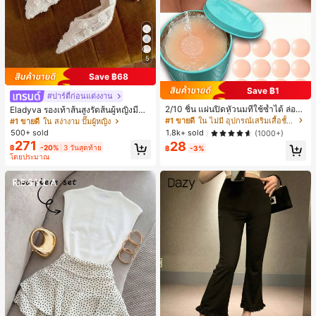
5
Save ฿68
Save ฿1
#ปาร์ตี้ก่อนแต่งงาน
2/10 ชิ้น แผ่นปิดหัวนมที่ใช้ซ้ำได้ ล่องห
Eladyva รองเท้าส้นสูงรัดส้นผู้หญิงมีดอ
น ไร้รอยต่อ & ไม่ลื่น เหมาะสำหรับโอก
กไม้ประดับตาข่ายเสริมและสามารถสว
#1 ขายดี
ใน ไม่มี อุปกรณ์เสริมเสื้อชั้นในผู้หญิง
#1 ขายดี
ใน สง่างาม ปั๊มผู้หญิง
าสต่างๆ สิ่งจำเป็นสำหรับฤดูร้อน
มได้สองแบบ ส้นสูง 7 ซม. รูปแบบโรมัน
1.8k+ sold
500+ sold
(1000+)
หรูหรา ส้นเข็ม ลุคเทพนิยาย
271
28
฿
-20%
3 วันสุดท้าย
฿
-3%
โดยประมาณ