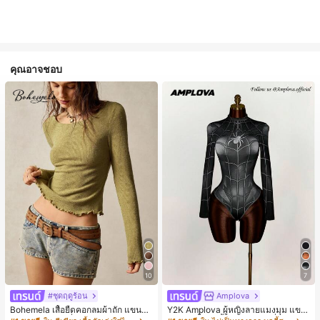
คุณอาจชอบ
10
7
#ชุดฤดูร้อน
Amplova
Bohemela เสื้อยืดคอกลมผ้าถัก แขนยา
Y2K Amplova ผู้หญิงลายแมงมุม แขน
ว สีเรียบ ใช้งานทั่วไป สำหรับผู้หญิง
ยาว คอตั้ง บอดี้สูท, สไตล์แฟชั่นดาร์ก