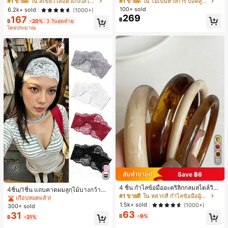
#1 ขายดี
ใน สีเขียว เสื้อตัวเก่งใส่ได้ทุกวัน
#1 ขายดี
ใน ไม่เป็นทางการ บอดี้สูทผู้หญิง
บอดี้สูทผู้หญิง บอดี้สูทฮาโลวีน บอดี้สูท
100+ sold
6.2k+ sold
(1000+)
ลายใยแมงมุม
269
167
฿
฿
-20%
3 วันสุดท้าย
โดยประมาณ
11
Save ฿6
#1 ขายดี
ใน ไม่เป็นทางการ เครื่องประดับผมผู้หญิง
4 ชิ้น กำไลข้อมืออะคริลิกกลมสไตล์วินเ
เกือบหมดแล้ว!
4ชิ้น/1ชิ้น แถบคาดผมลูกไม้บางกว้างยื
ทจหรูหราสำหรับผู้หญิง, ดีไซน์เรียบง่าย
#1 ขายดี
ใน หลากสี กำไลข้อมือผู้หญิง
ดหยุ่นสำหรับผู้หญิง, แฟชั่นอเนกประสง
#1 ขายดี
#1 ขายดี
ใน ไม่เป็นทางการ เครื่องประดับผมผู้หญิง
ใน ไม่เป็นทางการ เครื่องประดับผมผู้หญิง
ทันสมัย, เหมาะสำหรับสวมใส่ในชีวิตปร
ค์พรีเมียมหรูหราสไตล์มินิมอล ผ้าพันคอ
1.5k+ sold
(1000+)
300+ sold
เกือบหมดแล้ว!
เกือบหมดแล้ว!
ะจำวันและโอกาสต่างๆ, ของขวัญสำหรั
เล็กๆ ห่วงผม อุปกรณ์เสริมผม, เหมาะสำ
63
31
บเธอ
#1 ขายดี
ใน ไม่เป็นทางการ เครื่องประดับผมผู้หญิง
฿
-9%
฿
-21%
หรับการออกไปข้างนอกประจำวัน, ลำล
เกือบหมดแล้ว!
อง, งานปาร์ตี้, การเดินทาง, การพักผ่อ