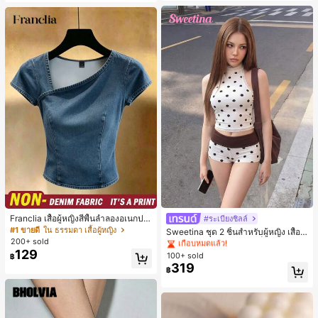
น, การมัดผม, การจัดทรงผม, การแต่งห
น้า, การจับคู่ชุด, อุปกรณ์เสริมประดับผ
ม
Franclia เสื้อผู้หญิงสีพื้นลำลองอเนกปร
#ระเบียงชิลล์
#1 ขายดี
ใน สีกากี ชุดทูพีซสำหรับผู้หญิง
ะสงค์สำหรับใส่ประจำวัน
#1 ขายดี
ใน ธรรมดา เสื้อผู้หญิง
เกือบหมดแล้ว!
Sweetina ชุด 2 ชิ้นสำหรับผู้หญิง เสื้อก
200+ sold
ล้ามเข้ารูปพิมพ์ลายจุดสีบล็อกหลังเปิด
#1 ขายดี
#1 ขายดี
ใน สีกากี ชุดทูพีซสำหรับผู้หญิง
ใน สีกากี ชุดทูพีซสำหรับผู้หญิง
และกางเกงขาสั้นเอวพับ
129
100+ sold
เกือบหมดแล้ว!
เกือบหมดแล้ว!
฿
319
#1 ขายดี
ใน สีกากี ชุดทูพีซสำหรับผู้หญิง
฿
เกือบหมดแล้ว!