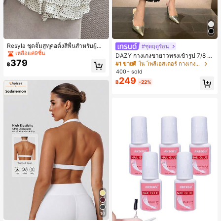
#2 ขายดี
ใน นัวเนีย ชุดประสานงานสตรี
เหลือแค่9ชิ้น
Resyla ชุดจั๊มสูทคอตั้งสีพื้นสำหรับผู้ห
#ชุดฤดูร้อน
ญิงและกระโปรงสั้นชายระบายลายจุด 2
#2 ขายดี
#2 ขายดี
ใน นัวเนีย ชุดประสานงานสตรี
ใน นัวเนีย ชุดประสานงานสตรี
DAZY กางเกงขายาวทรงเข้ารูป 7/8 ส่
ชิ้น
379
เหลือแค่9ชิ้น
เหลือแค่9ชิ้น
วนสำหรับผู้หญิง กางเกงลำลอง กางเกง
#1 ขายดี
ใน โพลีเอสเตอร์ กางเกงผู้หญิง
฿
เดรสผู้หญิง
#2 ขายดี
ใน นัวเนีย ชุดประสานงานสตรี
400+ sold
249
เหลือแค่9ชิ้น
฿
-22%
10