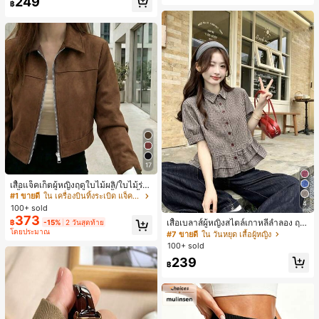
249
สุ่ม)
฿
สมบูรณ์แบบสำหรับผู้หญิง คลิปหนีบผม
คลิปหนีบผมสบายๆ แฟชั่นผม คลิปหนีบ
ผมหรูหรา ฤดูร้อน ชายหาด วันหยุด
17
เสื้อแจ็คเก็ตผู้หญิงฤดูใบไม้ผลิ/ใบไม้ร่วง
สีพื้น หนังเทียม สไตล์ปกคอเสื้อ ซิปขึ้น
#1 ขายดี
ใน เครื่องบินทิ้งระเบิด แจ็คเก็ตผู้หญิง
แขนยาว สไตล์ลำลอง วิทยาลัย สนามบิ
4
100+ sold
น เสื้อนอก สีน้ำตาล สไตล์สบายๆ ฤดูใบ
373
เสื้อเบลาส์ผู้หญิงสไตล์เกาหลีลำลอง ฤดู
฿
-15%
2 วันสุดท้าย
ไม้ร่วง
ใบไม้ผลิ/ฤดูร้อนใหม่ ชายระบาย ชิคแล
โดยประมาณ
#7 ขายดี
ใน วันหยุด เสื้อผู้หญิง
ะหรูหรา
100+ sold
239
฿