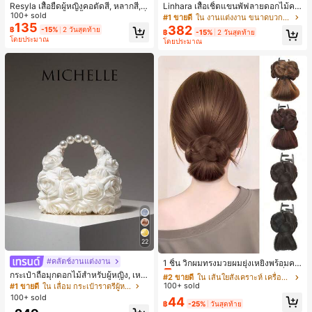
Resyla เสื้อยืดผู้หญิงคอตัดสี, หลากสี, ล
Linhara เสื้อเชิ้ตแขนพัฟลายดอกไม้คอ
ายพิมพ์แมวน่ารัก, เสื้อสำหรับออกไปเที่
100+ sold
ปกไม่สมมาตรสำหรับผู้หญิงไซส์ใหญ่ +
#1 ขายดี
ใน งานแต่งงาน ขนาดบวก Co-Ords
ยวฤดูร้อน, ดีไซน์กราฟิก, ความรู้สึกพรีเ
กางเกงลำลองทรงหลวมเอวยางยืด 2 ชิ้
135
382
฿
-15%
2 วันสุดท้าย
฿
-15%
2 วันสุดท้าย
มียม, ลำลองอเนกประสงค์, สวมใส่ประ
น สำหรับฤดูใบไม้ผลิ/ฤดูร้อน
โดยประมาณ
โดยประมาณ
จำวัน, กลางแจ้ง, ช้อปปิ้ง, การเดินทาง
เสื้อผ้ากลางแจ้ง
22
#2 ขายดี
ใน เส้นใยสังเคราะห์ เครื่องประดับผมผู้หญิง
#คลัตช์งานแต่งงาน
เกือบหมดแล้ว!
1 ชิ้น วิกผมทรงมวยผมยุ่งเหยิงพร้อมคลิ
ปหนีบผม, คลิปหนีบผมสังเคราะห์ที่ได้รั
#2 ขายดี
#2 ขายดี
ใน เส้นใยสังเคราะห์ เครื่องประดับผมผู้หญิง
ใน เส้นใยสังเคราะห์ เครื่องประดับผมผู้หญิง
กระเป๋าถือมุกดอกไม้สำหรับผู้หญิง, เหม
บการอัปเกรดแฟชั่น, วิกผมเส้นใยทนคว
าะสำหรับชุดราตรี, ชุดบอล, เครื่องประ
100+ sold
#1 ขายดี
ใน เลื่อม กระเป๋าราตรีผู้หญิง
เกือบหมดแล้ว!
เกือบหมดแล้ว!
ามร้อนสูงที่ออกแบบมาสำหรับผู้หญิง, ใ
ดับงานแต่งงาน, กระเป๋าสตางค์สุภาพส
100+ sold
#2 ขายดี
ใน เส้นใยสังเคราะห์ เครื่องประดับผมผู้หญิง
44
ช้งานง่ายโดยไม่ต้องใช้เครื่องมือ, เหมา
ตรีหรูหรา, ของขวัญสำหรับผู้หญิง (ลาย
฿
-25%
วันสุดท้าย
เกือบหมดแล้ว!
ะสำหรับสไตล์สบายๆ, อุปกรณ์เสริมผมที่