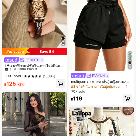
Save ฿4
REBIRTH
#1 ขายดี
ใน วินเทจ นาฬิกาควอทซ์ผู้หญิง
ลูกค้ากลับมาซื้อซ้ำ!
1 ชิ้น นาฬิกาแฟชั่นวินเทจสไตล์มินิมอล
5
เลขโรมันสำหรับผู้หญิง เหมาะสำหรับก
#1 ขายดี
#1 ขายดี
ใน วินเทจ นาฬิกาควอทซ์ผู้หญิง
ใน วินเทจ นาฬิกาควอทซ์ผู้หญิง
ารตกแต่งประจำวัน
FARYUN
ลูกค้ากลับมาซื้อซ้ำ!
ลูกค้ากลับมาซื้อซ้ำ!
300+ sold
(1000+)
mulinsen กางเกงขาสั้นผู้หญิงแบบสบา
#1 ขายดี
ใน วินเทจ นาฬิกาควอทซ์ผู้หญิง
125
฿
-3%
ยๆ สีพื้น หลวม อเนกประสงค์ กางเกงขา
#3 ขายดี
ใน กางเกงในผู้หญิงแบบแอคทีฟ
ลูกค้ากลับมาซื้อซ้ำ!
สั้นกีฬา 2-In-1 สำหรับวิ่ง ฟิตเนส และก
70+ sold
ารฝึกซ้อมกีฬาในฤดูร้อน
119
฿