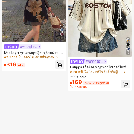
6
#ชุดฤดูร้อน
Modelyn ชุดเดรสผู้หญิงฤดูร้อนผ้าตาข่
19
ายพิมพ์ลาย คอไม่สมมาตร จับจีบ หรูหร
#2 ขายดี
ใน ดอกไม้ เดรสสั้นผู้หญิง
า เซ็กซี่
#ชุดฤดูร้อน
316
฿
-4%
Lalippa เสื้อยืดผู้หญิงทรงโอเวอร์ไซส์ค
วามยาวกลาง คอกลม ไหล่ตก ลายพิมพ์
#1 ขายดี
ใน โอเวอร์ไซส์ เสื้อยืดผู้หญิง
ตัวอักษรและลายทางแนวตั้ง สไตล์แฟชั่
200+ sold
นมินิมอล ของขวัญให้เพื่อน
169
฿
-15%
2 วันสุดท้าย
โดยประมาณ