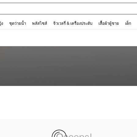
and down arrow keys to navigate search การค้นหาล่าสุด and ค้นหา. Press Enter to
ญิง
ชุดว่ายน้ำ
พลัสไซส์
จิวเวลรี่ & เครื่องประดับ
เสื้อผ้าผู้ชาย
เด็ก