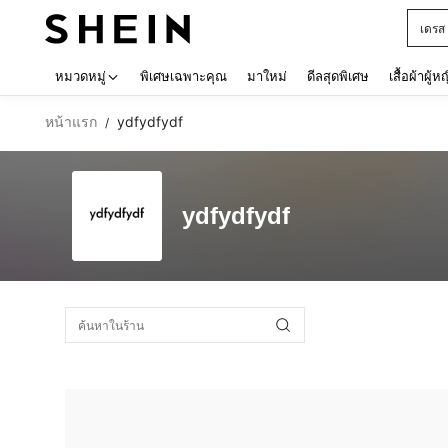
เดรส
Use up 
หมวดหมู่
พิเศษเฉพาะคุณ
มาใหม่
ดีลสุดพิเศษ
เสื้อผ้าผู้ห
หน้าแรก
ydfydfydf
/
ydfydfydf