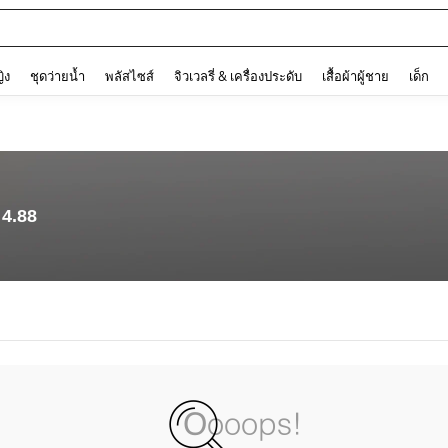
ต
and down arrow keys to navigate search การค้นหาล่าสุด and ค้นหา. Press Enter to
ญิง
ชุดว่ายน้ำ
พลัสไซส์
จิวเวลรี่ & เครื่องประดับ
เสื้อผ้าผู้ชาย
เด็ก
4.88