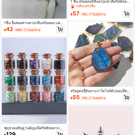
1 ชิ้น สร้อยคอจี้หินธรรมชาติคริสตัลลา
บราโดไรต์, สร้อยคอจี้คริสตัลอเมทิสต์พั
เหลือแค่10ชิ้น
นลวดพร้อมสายหนังคุณภาพสูง, สร้อยค
57
อจี้ทัวร์มาลีนสีดำไม่สมมาตร, เหมาะสำ
฿
-3%
3 วันสุดท้าย
หรับสวมใส่ประจำวัน, ของขวัญสำหรับ
ผู้ชายและผู้หญิง
1ชิ้น จี้ผสมผสานลายกลีบสร้อยคอ แต่ง
ขอบเคลือบทอง ห้อยพวงแก้วคริสตัลแอ
42
฿
-14%
3 วันสุดท้าย
มเมทิสต์ ของขวัญเครื่องประดับ อะเกต
ธรรมชาติ
สร้อยคอจี้หินลาบราโดไรต์ดิบขอบสีทอ
ง 1 ชิ้น สีน้ำเงินประกาย ทรงไม่สม่ำเสม
55
฿
-7%
2 วันสุดท้าย
อ งานแฮนด์เมด สไตล์โบโฮ เครื่องประ
ดับคริสตัลบำบัด พร้อมเชือกสีดำ ของข
วัญสำหรับผู้หญิงและผู้ชาย
ชุดขวดอธิษฐานอัญมณีคริสตัลหลากสี 1
2 ชิ้น รวมถึงชิ้นส่วนหินบำบัด เหมาะสำ
129