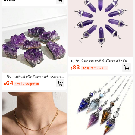
฿
หรับการทำเครื่องประดับ DIY และการต
กแต่งบ้าน
10 ชิ้น หินธรรมชาติ หินโมรา คริสตัลค
วอตซ์ จี้ สำหรับ สร้อยคอ จี้ ฟลูออไรต์ ห
83
฿
-16%
3 วันสุดท้าย
กเหลี่ยม จี้ DIY ทำเครื่องประดับ อุปกร
ณ์เสริม
1 ชิ้น อเมทิสต์ คริสตัลควอตซ์ธรรมชาติ
หินพลังงานบำบัด แร่ตกแต่งบ้าน คริสตั
64
฿
-7%
2 วันสุดท้าย
ลคลัสเตอร์ 20-40 กรัม