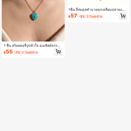
1ชิ้น จี้สมดุลทำนายหกเหลี่ยมปลายแหล
มวินเทจ, สร้อยคอเครื่องประดับหินเรซิน
57
฿
-3%
3 วันสุดท้าย
คริสตัลลาพิสลาซูลีอเมทิสต์
1 ชิ้น สร้อยคอจี้รูปหัวใจ อเมทิสต์ธรรมช
าติ อเวนทูรีนสีเขียว คริสตัลไรน์สโตน เ
55
฿
-7%
2 วันสุดท้าย
ครื่องประดับสำหรับผู้หญิง