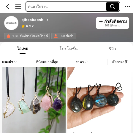
ค้นหาในร้าน
qihesbaoshi
กำลังติดตาม
268 ผู้ติดตาม
4.92
1.3K ชิ้นที่ขายไปเมื่อเร็วๆ นี้
398 ซื้อซ้ำ
ไอเทม
โปรโมชั่น
รีวิว
แนะนำ
ที่นิยมมากที่สุด
ราคา
ตัวกรอง