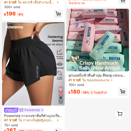
งระบายสีพื้นสีน้ำเงินสำหรับผู้หญิง, เสื้อ
#1 ขายดี
ใน หลากสี เสื้อทำงานเนื้อผ้านุ่ม
โดยประมาณ
ม, ลำลองอเนกประสงค์, สวมใส่ประจำวั
ครอปเข้ารูปผูกโบว์คอวีตัดกันสำหรับฤ
500+ sold
น, กลางแจ้ง, ช้อปปิ้ง, การเดินทาง, เสื้อ
ดูร้อน
ผ้ากลางแจ้ง
196
฿
-6%
ลูกบอลบีบช้าคืนตัวนุ่ม สีชมพู แท่งเนย
บีบคลายเครียด นุ่มยืดหยุ่น ของเล่นบีบ
#1 ขายดี
ใน ของเล่นและเกม
4 ออนซ์ ของเล่นเกลือ เหมาะสำหรับขอ
100+ sold
งขวัญวันหยุด ของขวัญสนุกและน่ารัก
180
ของขวัญวันเกิด ของขวัญอีสเตอร์ ของ
฿
-18%
3 วันสุดท้าย
ขวัญฮาโลวีน ของขวัญคริสต์มาส ของข
วัญปาร์ตี้ สกวิชชี่ ของเล่นสกวิชชี่ ของเ
7
ล่นคลายเครียดสกวิชชี่ สกวิชชี่เกี๊ยว ขอ
งเล่นสำหรับผู้ใหญ่ ผู้หญิง สกวิชชี่กรอบ
Powerista
1
สกวิชชี่เนยกรอบ บีบ ลูกบอลสลัชชี่
1
Powerista กางเกงขาสั้นกีฬาแบบเรียบ
ง่าย สไตล์วันทุกวัน กางเกงขาสั้นสบาย
#7 ขายดี
ใน กางเกงในผู้หญิงแบบแอคทีฟ
พร้อมเสวตเตอร์
70+ sold
287
฿
-10%
2 วันสุดท้าย