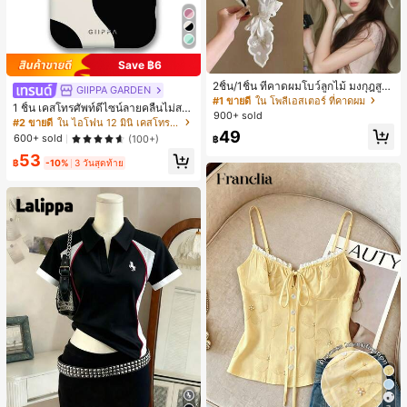
Save ฿6
2ชิ้น/1ชิ้น ที่คาดผมโบว์ลูกไม้ มงกุฎสูง
GIIPPA GARDEN
แถบกว้าง สีดำ สีขาว สำหรับใส่ประจำ
#1 ขายดี
ใน โพลีเอสเตอร์ ที่คาดผม
1 ชิ้น เคสโทรศัพท์ดีไซน์ลายคลื่นไม่สม
วัน กิ๊บติดผม ยางรัดผม (ลายปักดอกไม้
900+ sold
มาตรสำหรับ Phone 17 Pro Max, เหม
#2 ขายดี
ใน ไอโฟน 12 มินิ เคสโทรศัพท์แฟชั่น
จัดวางแบบสุ่ม)
าะสำหรับ Phone 16 Pro Max, 15 Pro
49
600+ sold
(100+)
฿
Max, 14 Pro Max, เคสโทรศัพท์สไตล์เ
53
กาหลีและน่าสนใจ, เข้ากันได้กับ 11/12/
฿
-10%
3 วันสุดท้าย
13/14/15/16 Pro Max Plus, ดีไซน์หรู
หราเหมาะสำหรับทั้งชายและหญิง, ของ
ขวัญในอุดมคติสำหรับคริสต์มาส, วันว
าเลนไทน์, อีสเตอร์, ฤดูแต่งงานและวันเ
กิดสำหรับแฟนสาว