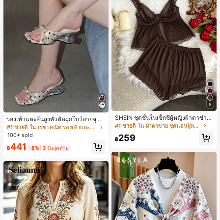
5
SHEIN ชุดชั้นในเซ็กซี่ผู้หญิงผ้าตาข่าย
รองเท้าแตะส้นสูงหัวตัดผูกโบว์ลายจุดส
มีโครงคัพบาง
#1 ขายดี
ใน ผ้าตาข่าย ชุดนอนผู้หญิง
ายเดี่ยวส้นไม่สมมาตรสำหรับผู้หญิง, รอ
#1 ขายดี
ใน เรขาคณิต รองเท้าแตะส้นสูงผู้หญิง
งเท้าแตะส้นสูงหนังเทียมสีขาวหรูหรา
100+ sold
259
฿
สำหรับฤดูร้อน
441
฿
-8%
3 วันสุดท้าย