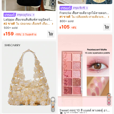
7
7
#ชุดเซ็กซี่
Franclia เสื้อสายเดี่ยวลูกไม้ลายดอกไม้
#ชุดฤดูร้อน
ผูกโบว์สำหรับผู้หญิงสำหรับฤดูร้อน
#1 ขายดี
ใน เปลือยหลัง สายเดี่ยวแขนกุดสีสดใส
Lalippa เสื้อแขนสั้นพิมพ์ลายยูนิคอร์นล
800+ sold
ายทางสีตัดกันสำหรับผู้หญิง สไตล์วิทย
#2 ขายดี
ใน ปลอกคอ เสื้อสตรี เสื้อเบลาส์ & Tee
105
าลัย
฿
-4%
500+ sold
159
฿
-11%
3 วันสุดท้าย
#1 ขายดี
ใน ป้องกันรอยเปื้อน พาเลตต์อายแชโดว์
ลูกค้ากลับมาซื้อซ้ำ!
Sweet mint 10 สี แมตต์ พาเลตต์ อาย
5
แชโดว์ , 1 ชิ้น อย่างสูง เม็ดสี กันน้ำ ทน