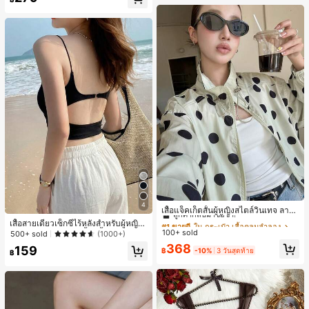
เกือบหมดแล้ว!
#1 ขายดี
ใน กระเป๋า เสื้อคลุมลำลอง
4
ลูกค้ากลับมาซื้อซ้ำ!
เสื้อแจ็คเก็ตสั้นผู้หญิงสไตล์วินเทจ ลายจุ
ดขนาดใหญ่ คอตั้ง เอวเข้ารูป แขนพอง
#1 ขายดี
#1 ขายดี
ใน กระเป๋า เสื้อคลุมลำลอง
ใน กระเป๋า เสื้อคลุมลำลอง
เสื้อสายเดี่ยวเซ็กซี่ไร้หลังสำหรับผู้หญิง
ทรงหลวม แฟชั่นอเนกประสงค์ สำหรับใ
100+ sold
พร้อมบราแบบมีฟองน้ำ, เสื้อกล้ามแขน
ลูกค้ากลับมาซื้อซ้ำ!
ลูกค้ากลับมาซื้อซ้ำ!
500+ sold
(1000+)
ส่ประจำวันและไปเที่ยวพักผ่อน
กุด, เสื้อลำลองสีดำสำหรับฤดูร้อน
#1 ขายดี
ใน กระเป๋า เสื้อคลุมลำลอง
368
159
฿
-10%
3 วันสุดท้าย
฿
ลูกค้ากลับมาซื้อซ้ำ!