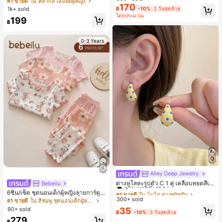
#1 ขายดี
ใน หลากสี เสื้อยืดผู้หญิง
170
สปอร์ตแฟชั่นมินิมอล ของขวัญสำหรับเ
1k+ sold
฿
-10%
2 วันสุดท้าย
พื่อน
โดยประมาณ
199
฿
0-3 Years
Alley Deep Jewelry
#1 ขายดี
ใน โบโฮ ต่างหูผู้หญิง
ลูกค้ากลับมาซื้อซ้ำ!
ต่างหูโลหะรูปตัว C 1 คู่ เคลือบหยดสีเห
Bebeilu
ลือง ลายจุดสีน้ำเงิน สไตล์ยุโรปและอเม
เกือบหมดแล้ว!
#1 ขายดี
#1 ขายดี
ใน โบโฮ ต่างหูผู้หญิง
ใน โบโฮ ต่างหูผู้หญิง
6ชิ้น/เซ็ต ชุดนอนเด็กผู้หญิงลายการ์ตูน
ริกัน แฟชั่นส่วนตัว หวานและสง่างาม
300+ sold
หมีและดอกไม้ คอกลม แขนสั้น กางเกง
ลูกค้ากลับมาซื้อซ้ำ!
ลูกค้ากลับมาซื้อซ้ำ!
#1 ขายดี
ใน สีชมพู ชุดนอนเด็กผู้หญิง
สำหรับผู้หญิงและเด็กหญิง สำหรับการเ
ขาสั้น ขอบระบาย สวมใส่สบาย
เกือบหมดแล้ว!
เกือบหมดแล้ว!
#1 ขายดี
ใน โบโฮ ต่างหูผู้หญิง
90+ sold
35
ดินทาง งานแต่งงาน ปาร์ตี้ วันเกิด ของ
฿
-10%
3 วันสุดท้าย
ลูกค้ากลับมาซื้อซ้ำ!
ขวัญคริสต์มาส 2026
279
฿