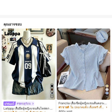
คุณอาจชอบ
9
12
Franclia เสื้อเชิ้ตผู้หญิงแขนสั้นคอระบา
#ชุดฤดูร้อน
ยกระดุมเดี่ยวลายทาง
#1 ขายดี
ใน ปลอกคอตั้ง เสื้อสตรี เสื้อเบลาส์ & Tee
Lalippa เสื้อยืดผู้หญิงแขนสั้นไหล่ตก ค
600+ sold
อวีปกเสื้อ ลายพิมพ์ดิจิทัลลายทาง สไตล์