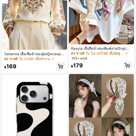
7
Resyla เสื้อยืดลำลองพิมพ์ลายปักลูกปัด
รูปโบว์ขนาดใหญ่สำหรับผู้หญิง
#3 ขายดี
ใน โอเวอร์ไซส์ เสื้อยืดผู้หญิง
Selianne เสื้อเชิ้ตลำลองผู้หญิงแขนยา
ว คอวีเว้า ลายดอกไม้
100+ sold
#2 ขายดี
ใน งานปัก เสื้อทำงาน
179
169
฿
฿