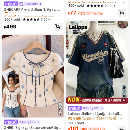
#1 ขายดี
#1 ขายดี
ใน ป้องกันรอยเปื้อน พาเลตต์อายแชโดว์
ใน ป้องกันรอยเปื้อน พาเลตต์อายแชโดว์
ทาน อายแชโดว์ ถาด อายแชโดว์
SheCarry
#1 ขายดี
ใน บรรยากาศฤดูร้อน กระเป๋าหูหิ้วด้านบนผู้หญิง
ลูกค้ากลับมาซื้อซ้ำ!
ลูกค้ากลับมาซื้อซ้ำ!
400+ sold
(1000+)
เกือบหมดแล้ว!
SHECARRY กระเป๋าถือสตรี, สีขาว, แฟ
#1 ขายดี
ใน ป้องกันรอยเปื้อน พาเลตต์อายแชโดว์
77
ชั่น, สง่างาม, วันหยุด, งานปาร์ตี้
฿
-13%
3 วันสุดท้าย
#1 ขายดี
#1 ขายดี
ใน บรรยากาศฤดูร้อน กระเป๋าหูหิ้วด้านบนผู้หญิง
ใน บรรยากาศฤดูร้อน กระเป๋าหูหิ้วด้านบนผู้หญิง
ลูกค้ากลับมาซื้อซ้ำ!
เกือบหมดแล้ว!
เกือบหมดแล้ว!
300+ sold
(100+)
#1 ขายดี
ใน บรรยากาศฤดูร้อน กระเป๋าหูหิ้วด้านบนผู้หญิง
499
฿
เกือบหมดแล้ว!
12
#ชุดฤดูร้อน
Lalippa เสื้อยืดคอวีผู้หญิง, เสื้อยืดสีน้ำเ
งินสไตล์มินิมอลเรโทร, เสื้อยืดผู้หญิงทร
#2 ขายดี
ใน หลวม เสื้อยืดลำลองพื้นฐาน
งหลวมสบาย, พิมพ์ตัวอักษรและตัวเลข
#ชุดฤดูร้อน
300+ sold
ภาษาอังกฤษ, เสื้อสำหรับออกไปเที่ยวฤ
161
SHEIN Elenzya เสื้อเบลาส์แขนพัฟแต่
฿
-10%
2 วันสุดท้าย
ดูร้อน, ลวดลายดีไซน์, ความรู้สึกพรีเมีย