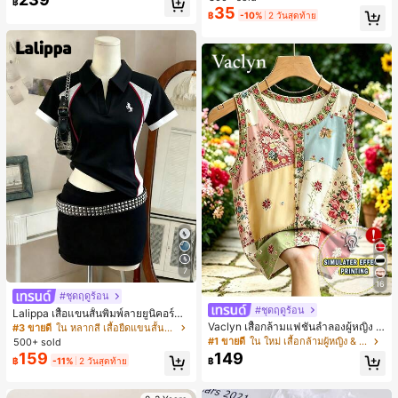
฿
สำหรับผู้หญิงและเด็กหญิง สำหรับการเ
35
ลูกค้ากลับมาซื้อซ้ำ!
฿
-10%
2 วันสุดท้าย
ดินทาง งานแต่งงาน ปาร์ตี้ วันเกิด ของ
ขวัญคริสต์มาส 2026
7
16
#ชุดฤดูร้อน
#ชุดฤดูร้อน
Lalippa เสื้อแขนสั้นพิมพ์ลายยูนิคอร์นล
ายทางสีตัดกันสำหรับผู้หญิง สไตล์วิทย
Vaclyn เสื้อกล้ามแฟชั่นลำลองผู้หญิง ล
#3 ขายดี
ใน หลากสี เสื้อยืดแขนสั้นเนื้อนุ่มสำหรับใส่ทุกวัน
าลัย
ายแพตช์เวิร์ก แขนกุด คอกลม ติดกระดุ
#1 ขายดี
ใน ใหม่ เสื้อกล้ามผู้หญิง & Camis
500+ sold
ม
159
149
฿
-11%
2 วันสุดท้าย
฿