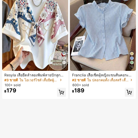
7
12
Resyla เสื้อยืดลำลองพิมพ์ลายปักลูกปัด
Franclia เสื้อเชิ้ตผู้หญิงแขนสั้นคอระบา
รูปโบว์ขนาดใหญ่สำหรับผู้หญิง
ยกระดุมเดี่ยวลายทาง
#3 ขายดี
ใน โอเวอร์ไซส์ เสื้อยืดผู้หญิง
#2 ขายดี
ใน ปลอกคอตั้ง เสื้อสตรี เสื้อเบลาส์ & Tee
100+ sold
600+ sold
179
189
฿
฿