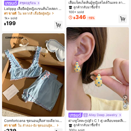
#1 ขายดี
#1 ขายดี
ใน กระเป๋า เสื้อคลุมลำลอง
ใน กระเป๋า เสื้อคลุมลำลอง
เสื้อแจ็คเก็ตสั้นผู้หญิงสไตล์วินเทจ ลายจุ
#ชุดฤดูร้อน
ดขนาดใหญ่ คอตั้ง เอวเข้ารูป แขนพอง
ลูกค้ากลับมาซื้อซ้ำ!
ลูกค้ากลับมาซื้อซ้ำ!
Lalippa เสื้อยืดผู้หญิงแขนสั้นไหล่ตก ค
ทรงหลวม แฟชั่นอเนกประสงค์ สำหรับใ
100+ sold
#1 ขายดี
ใน กระเป๋า เสื้อคลุมลำลอง
อวีปกเสื้อ ลายพิมพ์ดิจิทัลลายทาง สไตล์
#1 ขายดี
ใน หลากสี เสื้อยืดผู้หญิง
ส่ประจำวันและไปเที่ยวพักผ่อน
346
สปอร์ตแฟชั่นมินิมอล ของขวัญสำหรับเ
ลูกค้ากลับมาซื้อซ้ำ!
1k+ sold
฿
-15%
พื่อน
199
฿
#1 ขายดี
ใน โบโฮ ต่างหูผู้หญิง
ลูกค้ากลับมาซื้อซ้ำ!
Alley Deep Jewelry
#1 ขายดี
#1 ขายดี
ใน โบโฮ ต่างหูผู้หญิง
ใน โบโฮ ต่างหูผู้หญิง
Comfortcana ชุดนอนเสื้อสายเดี่ยวแต่
ต่างหูโลหะรูปตัว C 1 คู่ เคลือบหยดสีเห
งระบายและกางเกงขาสั้นสำหรับผู้หญิง
ลือง ลายจุดสีน้ำเงิน สไตล์ยุโรปและอเม
ลูกค้ากลับมาซื้อซ้ำ!
ลูกค้ากลับมาซื้อซ้ำ!
#1 ขายดี
ใน ลำลอง-ยัง ชุดนอนผู้หญิง
ริกัน แฟชั่นส่วนตัว หวานและสง่างาม
239
300+ sold
#1 ขายดี
ใน โบโฮ ต่างหูผู้หญิง