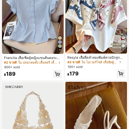
7
12
Resyla เสื้อยืดลำลองพิมพ์ลายปักลูกปัด
Franclia เสื้อเชิ้ตผู้หญิงแขนสั้นคอระบา
รูปโบว์ขนาดใหญ่สำหรับผู้หญิง
ยกระดุมเดี่ยวลายทาง
#3 ขายดี
ใน โอเวอร์ไซส์ เสื้อยืดผู้หญิง
#2 ขายดี
ใน ปลอกคอตั้ง เสื้อสตรี เสื้อเบลาส์ & Tee
100+ sold
600+ sold
179
189
฿
฿