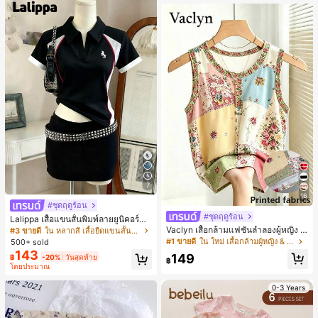
7
16
#ชุดฤดูร้อน
#ชุดฤดูร้อน
Lalippa เสื้อแขนสั้นพิมพ์ลายยูนิคอร์นล
ายทางสีตัดกันสำหรับผู้หญิง สไตล์วิทย
Vaclyn เสื้อกล้ามแฟชั่นลำลองผู้หญิง ล
#3 ขายดี
ใน หลากสี เสื้อยืดแขนสั้นเนื้อนุ่มสำหรับใส่ทุกวัน
าลัย
ายแพตช์เวิร์ก แขนกุด คอกลม ติดกระดุ
#1 ขายดี
ใน ใหม่ เสื้อกล้ามผู้หญิง & Camis
500+ sold
ม
143
149
฿
-20%
วันสุดท้าย
฿
โดยประมาณ
0-3 Years