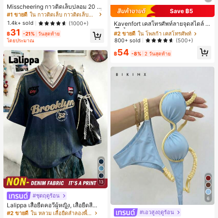
Misscheering กาวติดเล็บปลอม 20 กรั
Save ฿5
ม แรงยึดสูง เจลสติกเกอร์เล็บนุ่ม แห้งเร็
#2 ขายดี
ใน โพลก้า เคสโทรศัพท์
#1 ขายดี
ใน กาวติดเล็บ กาวติดเล็บและสารยึดติด
ว เหมาะสำหรับผู้เริ่มต้นทำเล็บ ติดทนน
ลูกค้ากลับมาซื้อซ้ำ!
1.4k+ sold
(1000+)
Kavenfort เคสโทรศัพท์ลายจุดสไตล์ I
าน
NS สุดอินเทรนด์, ใช้ได้กับ Apple 17, 1
31
#2 ขายดี
#2 ขายดี
ใน โพลก้า เคสโทรศัพท์
ใน โพลก้า เคสโทรศัพท์
฿
-21%
วันสุดท้าย
6 Pro, กันกระแทก 15, สี Macaron Col
ลูกค้ากลับมาซื้อซ้ำ!
ลูกค้ากลับมาซื้อซ้ำ!
800+ sold
(500+)
โดยประมาณ
or Block 14, เคสนิ่ม 13, สไตล์ผู้หญิง, ล
#2 ขายดี
ใน โพลก้า เคสโทรศัพท์
54
ายเรขาคณิต, มินิมอล, สดใส & เรียบง่า
฿
-8%
2 วันสุดท้าย
ลูกค้ากลับมาซื้อซ้ำ!
ย, สไตล์ Color Block, Niche, สไตล์ IN
S
13
#ชุดฤดูร้อน
6
Lalippa เสื้อยืดคอวีผู้หญิง, เสื้อยืดสีน้ำเ
งินสไตล์มินิมอลเรโทร, เสื้อยืดผู้หญิงทร
#เอวสูงฤดูร้อน
#2 ขายดี
ใน หลวม เสื้อยืดลำลองพื้นฐาน