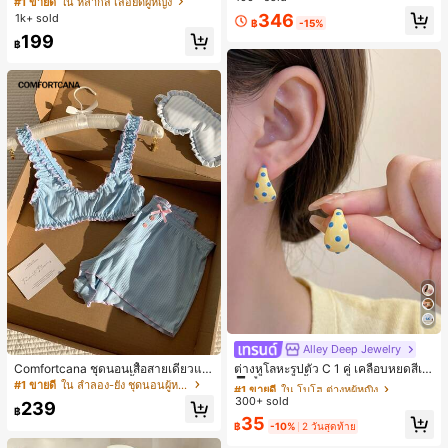
#1 ขายดี
ใน หลากสี เสื้อยืดผู้หญิง
ส่ประจำวันและไปเที่ยวพักผ่อน
สปอร์ตแฟชั่นมินิมอล ของขวัญสำหรับเ
ลูกค้ากลับมาซื้อซ้ำ!
346
1k+ sold
฿
-15%
พื่อน
199
฿
Alley Deep Jewelry
#1 ขายดี
ใน โบโฮ ต่างหูผู้หญิง
ลูกค้ากลับมาซื้อซ้ำ!
Comfortcana ชุดนอนเสื้อสายเดี่ยวแต่
ต่างหูโลหะรูปตัว C 1 คู่ เคลือบหยดสีเห
งระบายและกางเกงขาสั้นสำหรับผู้หญิง
ลือง ลายจุดสีน้ำเงิน สไตล์ยุโรปและอเม
#1 ขายดี
ใน ลำลอง-ยัง ชุดนอนผู้หญิง
#1 ขายดี
#1 ขายดี
ใน โบโฮ ต่างหูผู้หญิง
ใน โบโฮ ต่างหูผู้หญิง
ริกัน แฟชั่นส่วนตัว หวานและสง่างาม
300+ sold
ลูกค้ากลับมาซื้อซ้ำ!
ลูกค้ากลับมาซื้อซ้ำ!
239
สำหรับผู้หญิงและเด็กหญิง สำหรับการเ
฿
#1 ขายดี
ใน โบโฮ ต่างหูผู้หญิง
35
ดินทาง งานแต่งงาน ปาร์ตี้ วันเกิด ของ
฿
-10%
2 วันสุดท้าย
ลูกค้ากลับมาซื้อซ้ำ!
ขวัญคริสต์มาส 2026