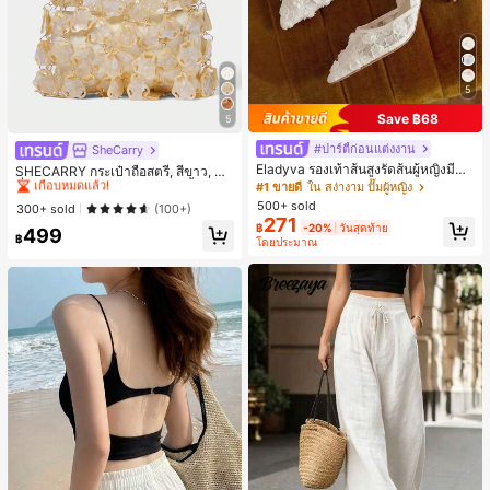
5
Save ฿68
5
#ปาร์ตี้ก่อนแต่งงาน
SheCarry
#1 ขายดี
ใน บรรยากาศฤดูร้อน กระเป๋าหูหิ้วด้านบนผู้หญิง
Eladyva รองเท้าส้นสูงรัดส้นผู้หญิงมีดอ
เกือบหมดแล้ว!
SHECARRY กระเป๋าถือสตรี, สีขาว, แฟ
กไม้ประดับตาข่ายเสริมและสามารถสว
ชั่น, สง่างาม, วันหยุด, งานปาร์ตี้
#1 ขายดี
ใน สง่างาม ปั๊มผู้หญิง
#1 ขายดี
#1 ขายดี
ใน บรรยากาศฤดูร้อน กระเป๋าหูหิ้วด้านบนผู้หญิง
ใน บรรยากาศฤดูร้อน กระเป๋าหูหิ้วด้านบนผู้หญิง
มได้สองแบบ ส้นสูง 7 ซม. รูปแบบโรมัน
500+ sold
เกือบหมดแล้ว!
เกือบหมดแล้ว!
300+ sold
(100+)
หรูหรา ส้นเข็ม ลุคเทพนิยาย
271
#1 ขายดี
ใน บรรยากาศฤดูร้อน กระเป๋าหูหิ้วด้านบนผู้หญิง
฿
-20%
วันสุดท้าย
499
฿
โดยประมาณ
เกือบหมดแล้ว!