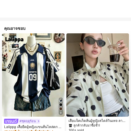
คุณอาจชอบ
#1 ขายดี
ใน กระเป๋า เสื้อคลุมลำลอง
9
ลูกค้ากลับมาซื้อซ้ำ!
#1 ขายดี
#1 ขายดี
ใน กระเป๋า เสื้อคลุมลำลอง
ใน กระเป๋า เสื้อคลุมลำลอง
เสื้อแจ็คเก็ตสั้นผู้หญิงสไตล์วินเทจ ลายจุ
#ชุดฤดูร้อน
ดขนาดใหญ่ คอตั้ง เอวเข้ารูป แขนพอง
ลูกค้ากลับมาซื้อซ้ำ!
ลูกค้ากลับมาซื้อซ้ำ!
Lalippa เสื้อยืดผู้หญิงแขนสั้นไหล่ตก ค
ทรงหลวม แฟชั่นอเนกประสงค์ สำหรับใ
100+ sold
#1 ขายดี
ใน กระเป๋า เสื้อคลุมลำลอง
อวีปกเสื้อ ลายพิมพ์ดิจิทัลลายทาง สไตล์