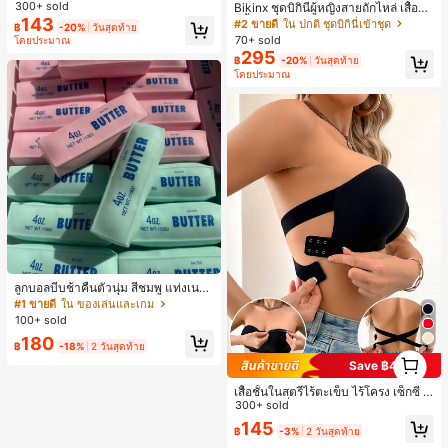
งหลวมสบาย, พิมพ์ตัวอักษรและตัวเลข
300+ sold
Bikinx ชุดบิกินี่ผู้หญิงสายถักไหล่ เสื้อว่า
ภาษาอังกฤษ, เสื้อสำหรับออกไปเที่ยวฤ
143
ยน้ำวันพีซมีโครงพร้อมสายผูกหลังสีตัด
#2 ขายดี
ใน ปกติ ชุดบิกินี่เข้าชุด
฿
-20%
วันสุดท้าย
ดูร้อน, ลวดลายดีไซน์, ความรู้สึกพรีเมีย
กัน สำหรับเที่ยวพักผ่อน ชายหาด ฤดูร้อ
70+ sold
โดยประมาณ
ม, ลำลองอเนกประสงค์, สวมใส่ประจำวั
น
295
น, กลางแจ้ง, ช้อปปิ้ง, การเดินทาง, เสื้อ
฿
-20%
วันสุดท้าย
ผ้ากลางแจ้ง
โดยประมาณ
ลูกบอลบีบช้าคืนตัวนุ่ม สีชมพู แท่งเนย
บีบคลายเครียด นุ่มยืดหยุ่น ของเล่นบีบ
#1 ขายดี
ใน ของเล่นและเกม
4 ออนซ์ ของเล่นเกลือ เหมาะสำหรับขอ
100+ sold
งขวัญวันหยุด ของขวัญสนุกและน่ารัก
180
ของขวัญวันเกิด ของขวัญอีสเตอร์ ของ
฿
-18%
2 วันสุดท้าย
1
ขวัญฮาโลวีน ของขวัญคริสต์มาส ของข
Save ฿4
1
วัญปาร์ตี้ สกวิชชี่ ของเล่นสกวิชชี่ ของเ
ล่นคลายเครียดสกวิชชี่ สกวิชชี่เกี๊ยว ขอ
เสื้อชั้นในสตรีไร้ตะเข็บ ไร้โครง เซ็กซี่ ด้
งเล่นสำหรับผู้ใหญ่ ผู้หญิง สกวิชชี่กรอบ
านข้างไม่ลื่น แผ่นรองถอดได้ ลายไขว้ห
300+ sold
สกวิชชี่เนยกรอบ บีบ ลูกบอลสลัชชี่
ลัง ไร้สาย สบายตลอดวัน
145
฿
-3%
2 วันสุดท้าย