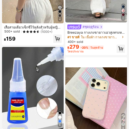
11
4
#ชุดฤดูร้อน
เสื้อสายเดี่ยวเซ็กซี่ไร้หลังสำหรับผู้หญิง
พร้อมบราแบบมีฟองน้ำ, เสื้อกล้ามแขน
500+ sold
(1000+)
Breezaya กางเกงขายาวเอวสูงทรงหล
กุด, เสื้อลำลองสีดำสำหรับฤดูร้อน
วมขาบานสำหรับผู้หญิง สีขาวเรียบหรูส
#1 ขายดี
ใน เนื้อผ้า กางเกงขายาวลำลองผ้า
159
฿
ไตล์ชิค เหมาะสำหรับใส่เที่ยวทะเล วันห
400+ sold
ยุดพักผ่อนฤดูร้อน ลุคสบายๆ ใส่ได้หลา
279
฿
-20%
วันสุดท้าย
ยโอกาสในชีวิตประจำวัน
โดยประมาณ
6
8