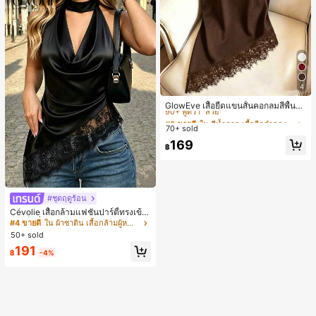
4
#3 ขายดี
ใน สีน้ำตาล เสื้อยืดลำลองพื้นฐาน
90+ พูดว่า "สวย"
GlowEve เสื้อยืดแขนสั้นคอกลมสีพื้นลำ
ลองอเนกประสงค์สำหรับผู้หญิง
#3 ขายดี
#3 ขายดี
ใน สีน้ำตาล เสื้อยืดลำลองพื้นฐาน
ใน สีน้ำตาล เสื้อยืดลำลองพื้นฐาน
70+ sold
90+ พูดว่า "สวย"
90+ พูดว่า "สวย"
#3 ขายดี
ใน สีน้ำตาล เสื้อยืดลำลองพื้นฐาน
169
฿
90+ พูดว่า "สวย"
#ชุดฤดูร้อน
Cévolie เสื้อกล้ามแฟชั่นปาร์ตี้ทรงเข้า
รูป เซ็กซี่ คอเดรป คอคาวล์ จับย่น แต่ง
#4 ขายดี
ใน ผ้าซาติน เสื้อกล้ามผู้หญิง & Camis
ลูกไม้ ดีไซน์ต่อผ้า เปิดหลัง แขนกุด
50+ sold
191
฿
-4%