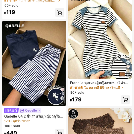
#3 ขายดี
ใน กางเกงในผู้หญิงแบบแอคทีฟ
สั้นกีฬา 2-In-1 สำหรับวิ่ง ฟิตเนส และก
60+ sold
ารฝึกซ้อมกีฬาในฤดูร้อน
119
฿
5
Franclia ชุดเดรสผู้หญิงลายทางสีดำขา
วแบบแพตช์เวิร์กเอฟเฟกต์เดนิม สำหรั
#1 ขายดี
ใน หลากสี มินิเดรสโทนสี
บฤดูร้อน รุ่นใหม่ พิมพ์ดิจิทัลลายทางแบ
80+ sold
บไม่เดนิม ดีไซน์นิช แขนสั้น
179
฿
5
#3 ขายดี
ใน อสมมาตร ชุดประสานงานสตรี
120+ พูดว่า "สวย"
Qadelle
#3 ขายดี
#3 ขายดี
ใน อสมมาตร ชุดประสานงานสตรี
ใน อสมมาตร ชุดประสานงานสตรี
Qadelle ชุด 2 ชิ้นสำหรับผู้หญิงฤดูร้อน
แบบสบายๆ สำหรับใส่ทุกวัน, กางเกงขา
120+ พูดว่า "สวย"
120+ พูดว่า "สวย"
ยาวลายทางสีน้ำเงินเข้มและสีขาว, เสื้อ
100+ sold
#3 ขายดี
ใน อสมมาตร ชุดประสานงานสตรี
ยืดแขนสั้นคอกลมปักลายรัดรูป
120+ พูดว่า "สวย"
449
฿