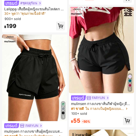
30+ พูดว่า "คุณภาพเนื้อผ้าดี"
#ชุดฤดูร้อน
#1 ขายดี
#1 ขายดี
ใน หลากสี เสื้อยืดผู้หญิง
ใน หลากสี เสื้อยืดผู้หญิง
Lalippa เสื้อยืดผู้หญิงแขนสั้นไหล่ตก ค
อวีปกเสื้อ ลายพิมพ์ดิจิทัลลายทาง สไตล์
30+ พูดว่า "คุณภาพเนื้อผ้าดี"
30+ พูดว่า "คุณภาพเนื้อผ้าดี"
สปอร์ตแฟชั่นมินิมอล ของขวัญสำหรับเ
900+ sold
#1 ขายดี
ใน หลากสี เสื้อยืดผู้หญิง
พื่อน
30+ พูดว่า "คุณภาพเนื้อผ้าดี"
199
฿
5
FARYUN
mulinsen กางเกงขาสั้นกีฬาผู้หญิง ดีไซ
น์ปลายเปิด เอวยืดหยุ่น กางเกงขาสั้น
#1 ขายดี
ใน กางเกงในผู้หญิงแบบแอคทีฟ
ลำลองกีฬาฤดูร้อน ความยาว 3/4
100+ sold
5
55
฿
-50%
FARYUN
mulinsen กางเกงขาสั้นผู้หญิงแบบสบา
ยๆ สีพื้น หลวม อเนกประสงค์ กางเกงขา