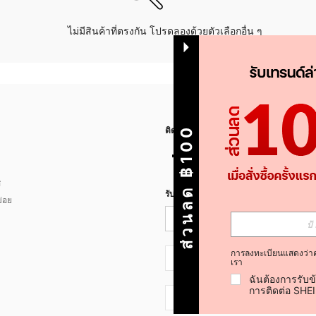
ไม่มีสินค้าที่ตรงกัน โปรดลองด้วยตัวเลือกอื่น ๆ
ส่วนลด ฿100
ติดตามเรา
ส
รับข่าวสาร SHEIN
่อย
การลงทะเบียนแสดงว่า
TH + 66
เรา
ฉันต้องการรับข
การติดต่อ SHE
TH + 66