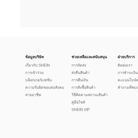
ข้อมูลบริษัท
ช่วยเหลือและสนับสนุน
ฝ่ายบริการ
เกี่ยวกับ SHEIN
การจัดส่ง
ติดต่อเรา
การเข้าร่วม
ส่งคืนสินค้า
การชำระเงิน
บล็อกเกอร์แฟชั่น
การคืนเงิน
คะแนนโบนั
ความรับผิดชอบต่อสังคม
การสั่งซื้อสินค้า
คำถามที่พบบ
สายอาชีพ
วิธีติดตามสถานะสินค้า
คู่มือไซส์
SHEIN VIP