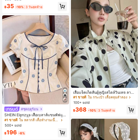
สำหรับผู้หญิงและเด็กหญิง สำหรับการเ
เกือบหมดแล้ว!
เกือบหมดแล้ว!
#1 ขายดี
ใน โบโฮ ต่างหูผู้หญิง
35
ดินทาง งานแต่งงาน ปาร์ตี้ วันเกิด ของ
฿
-10%
3 วันสุดท้าย
ลูกค้ากลับมาซื้อซ้ำ!
ขวัญคริสต์มาส 2026
เกือบหมดแล้ว!
#1 ขายดี
ใน กระเป๋า เสื้อคลุมลำลอง
ลูกค้ากลับมาซื้อซ้ำ!
เสื้อแจ็คเก็ตสั้นผู้หญิงสไตล์วินเทจ ลายจุ
ดขนาดใหญ่ คอตั้ง เอวเข้ารูป แขนพอง
#1 ขายดี
#1 ขายดี
ใน กระเป๋า เสื้อคลุมลำลอง
ใน กระเป๋า เสื้อคลุมลำลอง
ทรงหลวม แฟชั่นอเนกประสงค์ สำหรับใ
100+ sold
ลูกค้ากลับมาซื้อซ้ำ!
ลูกค้ากลับมาซื้อซ้ำ!
ส่ประจำวันและไปเที่ยวพักผ่อน
#1 ขายดี
ใน กระเป๋า เสื้อคลุมลำลอง
368
#ชุดฤดูร้อน
฿
-10%
3 วันสุดท้าย
ลูกค้ากลับมาซื้อซ้ำ!
SHEIN Elenzya เสื้อเบลาส์แขนพัฟแต่
งระบายสีพื้นสีน้ำเงินสำหรับผู้หญิง, เสื้อ
#1 ขายดี
ใน หลากสี เสื้อทำงานเนื้อผ้านุ่ม
ครอปเข้ารูปผูกโบว์คอวีตัดกันสำหรับฤ
500+ sold
ดูร้อน
196
฿
-6%