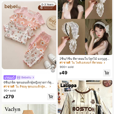
0-3 Years
2ชิ้น/1ชิ้น ที่คาดผมโบว์ลูกไม้ มงกุฎสูง
แถบกว้าง สีดำ สีขาว สำหรับใส่ประจำ
#1 ขายดี
ใน โพลีเอสเตอร์ ที่คาดผม
วัน กิ๊บติดผม ยางรัดผม (ลายปักดอกไม้
900+ sold
จัดวางแบบสุ่ม)
49
฿
Bebeilu
6ชิ้น/เซ็ต ชุดนอนเด็กผู้หญิงลายการ์ตูน
หมีและดอกไม้ คอกลม แขนสั้น กางเกง
#1 ขายดี
ใน สีชมพู ชุดนอนเด็กผู้หญิง
ขาสั้น ขอบระบาย สวมใส่สบาย
90+ sold
279
฿