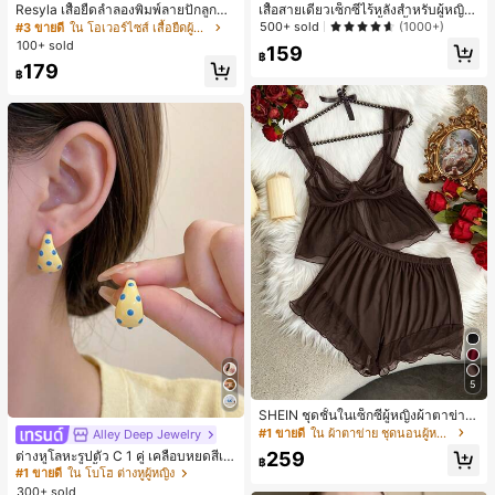
Resyla เสื้อยืดลำลองพิมพ์ลายปักลูกปัด
เสื้อสายเดี่ยวเซ็กซี่ไร้หลังสำหรับผู้หญิง
รูปโบว์ขนาดใหญ่สำหรับผู้หญิง
พร้อมบราแบบมีฟองน้ำ, เสื้อกล้ามแขน
500+ sold
(1000+)
#3 ขายดี
ใน โอเวอร์ไซส์ เสื้อยืดผู้หญิง
กุด, เสื้อลำลองสีดำสำหรับฤดูร้อน
100+ sold
159
฿
179
฿
5
SHEIN ชุดชั้นในเซ็กซี่ผู้หญิงผ้าตาข่าย
มีโครงคัพบาง
#1 ขายดี
ใน ผ้าตาข่าย ชุดนอนผู้หญิง
Alley Deep Jewelry
#1 ขายดี
ใน โบโฮ ต่างหูผู้หญิง
ลูกค้ากลับมาซื้อซ้ำ!
ต่างหูโลหะรูปตัว C 1 คู่ เคลือบหยดสีเห
259
฿
ลือง ลายจุดสีน้ำเงิน สไตล์ยุโรปและอเม
เกือบหมดแล้ว!
#1 ขายดี
#1 ขายดี
ใน โบโฮ ต่างหูผู้หญิง
ใน โบโฮ ต่างหูผู้หญิง
ริกัน แฟชั่นส่วนตัว หวานและสง่างาม
300+ sold
ลูกค้ากลับมาซื้อซ้ำ!
ลูกค้ากลับมาซื้อซ้ำ!