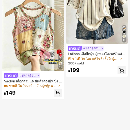
19
#ชุดฤดูร้อน
Lalippa เสื้อยืดผู้หญิงทรงโอเวอร์ไซส์ค
วามยาวกลาง คอกลม ไหล่ตก ลายพิมพ์
#1 ขายดี
ใน โอเวอร์ไซส์ เสื้อยืดผู้หญิง
ตัวอักษรและลายทางแนวตั้ง สไตล์แฟชั่
200+ sold
นมินิมอล ของขวัญให้เพื่อน
15
199
฿
#ชุดฤดูร้อน
Vaclyn เสื้อกล้ามแฟชั่นลำลองผู้หญิง ล
ายแพตช์เวิร์ก แขนกุด คอกลม ติดกระดุ
#5 ขายดี
ใน ใหม่ เสื้อกล้ามผู้หญิง & Camis
ม
149
฿