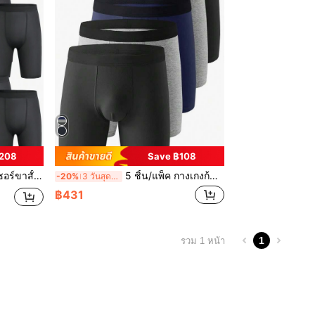
฿208
Save ฿108
้ง กางเกงวิ่งขาสั้น เสื้อผ้าฟิตเนสสำหรับผู้ชาย
5 ชิ้น/แพ็ค กางเกงก้นบาน ผู้ชาย สีพื้น ผ้ายืด นุ่มสบาย รูปแบบคลาสสิก
-20%
3 วันสุดท้าย
฿431
1
รวม 1 หน้า