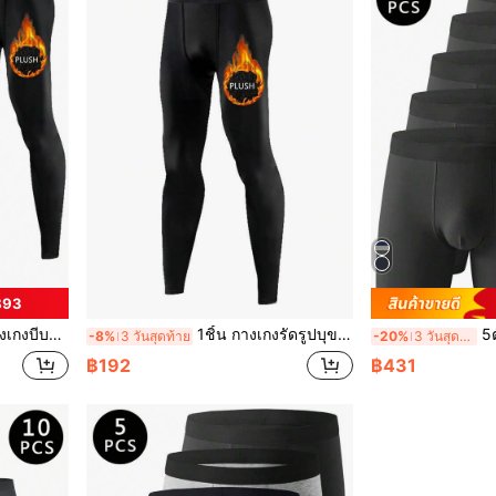
฿93
ีฬา, กางเกงรัดรูปสำหรับสตรีสำหรับใช้กลางแจ้ง
1ชิ้น กางเกงรัดรูปบุขนกันหนาวสำหรับผู้ชาย เหมาะสำหรับฟิตเนส ออกกำลังกาย วิ่ง เล่นกีฬา ฤดูใบไม้ร่วง/ฤดูหนาว
5ตัว
-8%
3 วันสุดท้าย
-20%
3 วันสุดท้าย
฿192
฿431