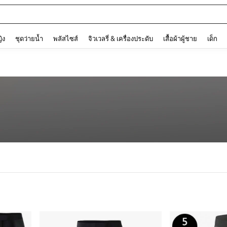
and down arrow keys to navigate search การค้นหาล่าสุด and ค้นหา. Press Enter to
ญิง
ชุดว่ายน้ำ
พลัสไซส์
จิวเวลรี่ & เครื่องประดับ
เสื้อผ้าผู้ชาย
เด็ก