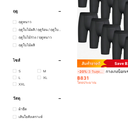
ฤดู
ฤดูหนาว
ฤดูใบไม้ผลิ / ฤดูร้อน / ฤดูใบไ
ม้ร่วง
ฤดูใบไม้ร่วง / ฤดูหนาว
ฤดูใบไม้ผลิ
ไซส์
Save 
S
M
กางเกงบ็อกเซอร์ขาสั้นยาวสำหรับผู้ชาย 10 ชิ้น เหมาะสำหรับการฝึกซ้อมกลางแจ
-20%
3 วันสุดท้าย
฿831
L
XL
โดยประมาณ
XXL
วัสดุ
ผ้ายืด
เส้นใยสังเคราะห์