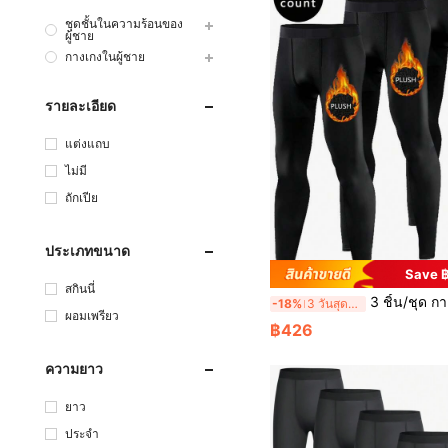
ชุดชั้นในความร้อนของ
ผู้ชาย
กางเกงในผู้ชาย
รายละเอียด
แต่งแถบ
ไม่มี
ถักเปีย
ประเภทขนาด
Save 
สกินนี่
3 ชิ้น/ชุด กางเกงบีบอัด ผู้ชายใส่ในฤดูหนาว หนา, เหมาะสำหรับฟิตเนส, วิ่ง และก
-18%
3 วันสุดท้าย
ผอมเพรียว
฿426
ความยาว
ยาว
ประจำ