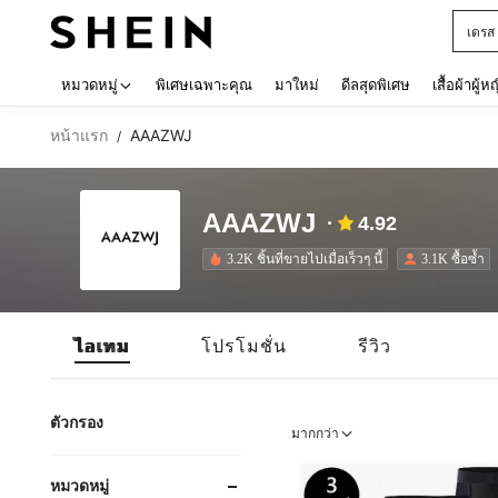
เดรส
Use up 
หมวดหมู่
พิเศษเฉพาะคุณ
มาใหม่
ดีลสุดพิเศษ
เสื้อผ้าผู้ห
หน้าแรก
AAAZWJ
/
AAAZWJ
4.92
3.2K ชิ้นที่ขายไปเมื่อเร็วๆ นี้
3.1K ซื้อซ้ำ
ไอเทม
โปรโมชั่น
รีวิว
ตัวกรอง
มากกว่า
หมวดหมู่