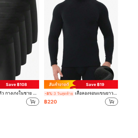
Save ฿108
Save ฿19
 กางเกงในชาย สีพื้น ระบายอากาศ ยืดหยุ่น
เสื้อลองจอนแขนยาวให้ความอบอุ่นสำหรับผู้ชาย บุซับในให้ความอบอุ่น สีดำ ยืดหยุ่นและกระชับรูปร่าง เหมาะสำหรับฤดูใบไม้ร่วง/ฤดูหนาว
-8%
3 วันสุดท้าย
฿220