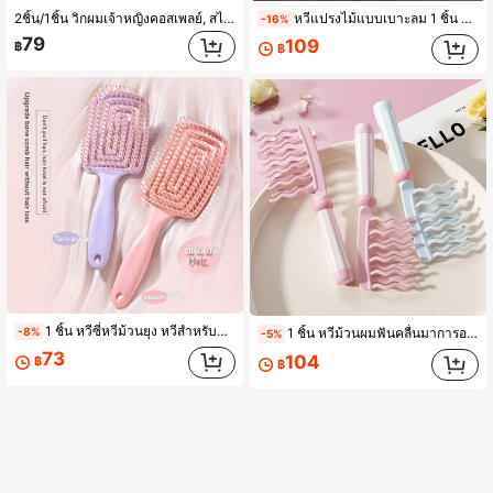
2ชิ้น/1ชิ้น วิกผมเจ้าหญิงคอสเพลย์, สไตล์ถักเปียสีเบจผจญภัย, ชุดผมเจ้าหญิงเต็มชุด, หางม้าเดี่ยว, อุปกรณ์ปาร์ตี้, อุปกรณ์ปาร์ตี้สาวโสด, ของขวัญอีสเตอร์, ฮาโลวีน, วิกชุดปาร์ตี้คริสต์มาส, อุปกรณ์การแสดงบนเวที
หวีแปรงไม้แบบเบาะลม 1 ชิ้น หวีจัดแต่งทรงผมกันไฟฟ้าสถิต หวีแปรงขนาดใหญ่สำหรับผมตรง เหมาะสำหรับห้องนอน ห้องน้ำ ห้องพัก ของขวัญที่เหมาะสำหรับเพื่อน
-16%
79
109
฿
฿
1 ชิ้น หวีซี่หวีม้วนยุง หวีสำหรับผู้หญิง ใช้ในบ้าน หวีผมฟูสูง หวีมวลผม หวีดีไซน์กลวง เหมาะสำหรับห้องน้ำ ห้องนอน การเดินทาง ของขวัญที่สมบูรณ์แบบสำหรับเพื่อน
-8%
1 ชิ้น หวีม้วนผมฟันคลื่นมาการอง หวีฟันกว้างฟันใหญ่สำหรับดัดผม หวีป้องกันผมพันกันทำให้ผมเรียบและเพิ่มปริมาณผม หวีจัดทรงที่บ้าน หวีม้วนผมฟันคลื่นสองแถวพร้อมด้ามจับ หวีมัสสาจหนังศีรษะ หวีม้วนผมเพิ่มปริมาณป้องกันไฟฟ้าสถิตสำหรับร้านทำผม
-5%
73
104
฿
฿