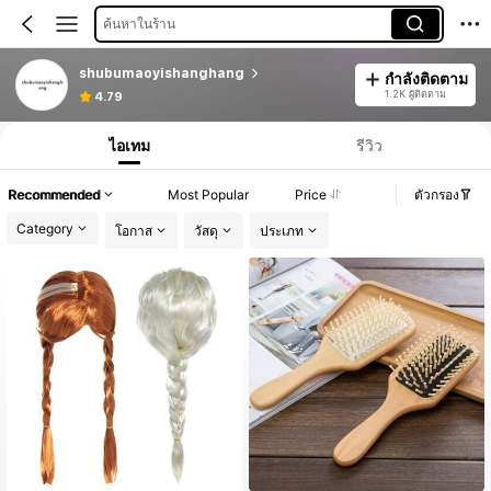
ค้นหาในร้าน
shubumaoyishanghang
กำลังติดตาม
1.2K ผู้ติดตาม
4.79
ไอเทม
รีวิว
Recommended
Most Popular
Price
ตัวกรอง
Category
โอกาส
วัสดุ
ประเภท