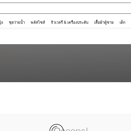
and down arrow keys to navigate search การค้นหาล่าสุด and ค้นหา. Press Enter to
ญิง
ชุดว่ายน้ำ
พลัสไซส์
จิวเวลรี่ & เครื่องประดับ
เสื้อผ้าผู้ชาย
เด็ก