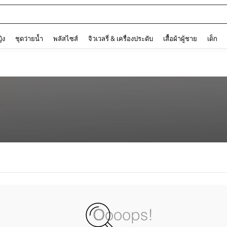
and down arrow keys to navigate search การค้นหาล่าสุด and ค้นหา. Press Enter to
ญิง
ชุดว่ายน้ำ
พลัสไซส์
จิวเวลรี่ & เครื่องประดับ
เสื้อผ้าผู้ชาย
เด็ก