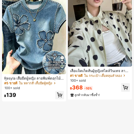
17
เสื้อแจ็คเก็ตสั้นผู้หญิงสไตล์วินเทจ ลายจุ
ดขนาดใหญ่ คอตั้ง เอวเข้ารูป แขนพอง
#1 ขายดี
ใน กระเป๋า เสื้อคลุมลำลอง
Resyla เสื้อยืดผู้หญิง ลายพิมพ์ดอกไม้สี
ทรงหลวม แฟชั่นอเนกประสงค์ สำหรับใ
100+ sold
น้ำเงินวินเทจ เสื้อสำหรับออกไปเที่ยวฤ
ส่ประจำวันและไปเที่ยวพักผ่อน
#5 ขายดี
ใน หลากสี เสื้อยืดผู้หญิง
368
ดูร้อน ดีไซน์กราฟิก สบายๆ อเนกประสง
100+ sold
฿
-10%
ค์ สวมใส่ประจำวัน กลางแจ้ง ช้อปปิ้ง ท่
139
องเที่ยวกลางแจ้ง
ลูกค้ากลับมาซื้อซ้ำ!
฿