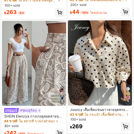
#1 ขายดี
ใน สีขาว รองเท้าแตะผู้หญิง
มใส่ประจำวันแบบสบายๆ สำหรับผู้หญิง
น ส้นเข็ม รองเท้าแตะแบบคีบ รองเท้าแ
200+ sold
100+ sold
ตะชายหาดแฟชั่นสายไขว้ รองเท้าผู้ห
44
263
ญิง สำหรับออฟฟิศ บ้าน กลางแจ้ง ดีไซ
฿
-10%
โดยประมาณ
฿
-9%
น์หัวเหลี่ยม ชิคและหรูหรา สำหรับเดทไ
นท์
16
5
Jouncy เสื้อเชิ้ตแขนยาวลายจุดทรงหล
#ชุดฤดูร้อน
วมสำหรับผู้หญิง
#2 ขายดี
ใน กระเป๋า เสื้อเชิ้ตทำงานมีกระเป๋า
SHEIN Elenzya กางเกงคูลอตลายจุดเ
100+ sold
อวสูงแบบใหม่สำหรับฤดูใบไม้ผลิ/ฤดูร้อ
#4 ขายดี
ใน หลากสี กางเกงลำลอง
น, สไตล์หรูหราเหมาะสำหรับใส่ในชีวิต
269
80+ sold
฿
ประจำวันและทำงาน, ให้ความรู้สึกวินเ
242
ทจสำหรับฤดูรับปริญญา, เทศกาลดนตร
฿
-10%
โดยประมาณ