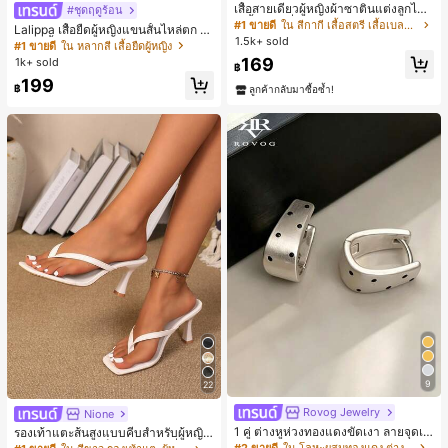
เสื้อสายเดี่ยวผู้หญิงผ้าซาตินแต่งลูกไม้
#ชุดฤดูร้อน
- เสื้อสายเดี่ยวฤดูร้อนสีคากีมีรอยผ่าด้า
#1 ขายดี
ใน สีกากี เสื้อสตรี เสื้อเบลาส์ & Tee
Lalippa เสื้อยืดผู้หญิงแขนสั้นไหล่ตก ค
นข้างที่น่าดึงดูดแบบสบายๆ
1.5k+ sold
อวีปกเสื้อ ลายพิมพ์ดิจิทัลลายทาง สไตล์
#1 ขายดี
ใน หลากสี เสื้อยืดผู้หญิง
สปอร์ตแฟชั่นมินิมอล ของขวัญสำหรับเ
169
1k+ sold
฿
พื่อน
199
฿
ลูกค้ากลับมาซื้อซ้ำ!
9
22
Rovog Jewelry
Nione
1 คู่ ต่างหูห่วงทองแดงขัดเงา ลายจุดเร
รองเท้าแตะส้นสูงแบบคีบสำหรับผู้หญิง
ขาคณิตสไตล์มินิมอล เหมาะสำหรับสว
สไตล์คลาสสิก สีบล็อก สไตล์แฟรี่ฤดูร้อ
#2 ขายดี
ใน โลหะผสมทองแดง ต่างหูผู้หญิง