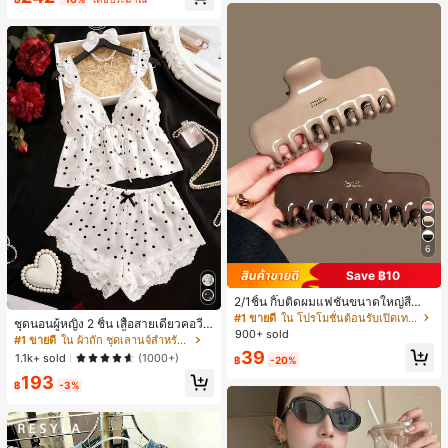
ี, การแข่งม้าดาร์บี้, วันประกาศอิสรภาพ
6
Save ฿10
2/1ชิ้น กิ๊บติดผมแฟชั่นขนาดใหญ่สีน้ำ
ตาลชานมสำหรับผู้หญิง เหมาะสำหรับก
#1 ขายดี
ใน โปรโมชั่นต้อนรับเปิดเทอม เครื่องประดับผมผู้หญิง
ชุดนอนผู้หญิง 2 ชิ้น เสื้อสายเดี่ยวคอวีลู
ารอาบน้ำ ล้างหน้า และจัดแต่งทรงผม
900+ sold
กไม้ พร้อมกางเกงขาสั้นแต่งลูกไม้ แต่ง
#1 ขายดี
ใน ผ้าถัก ชุดเลานจ์สำหรับผู้หญิง
โบว์ที่เอว ชุดลำลองผู้หญิงนุ่มสบายน่ารั
39
1.1k+ sold
(1000+)
฿
-20%
ก สไตล์เอสเธติก
193
฿
-3%