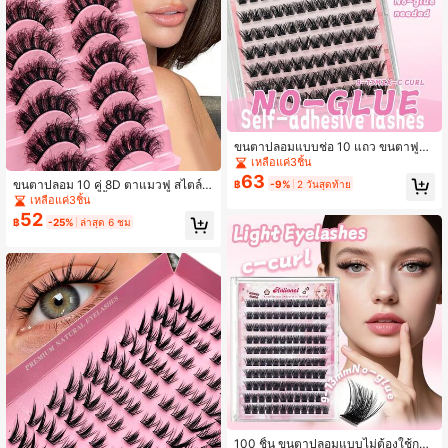
ขนตาปลอมแบบช่อ 10 แถว ขนตาฟูทร
ง C Curl ขนาด 9-13 มม. ทรงตาแมว
เหลือแค่3ชิ้น
แบบช่อไขว้ใส แถบใส ติดเองได้ สไตล์อ
63
ขนตาปลอม 10 คู่ 8D ตาแมวฟู สไตล์ก
฿
-9%
2 วันสุดท้าย
นิเมะ เพิ่มวอลลุ่ม ขนตาต่อ ขนตาปลอม
าร์ตูน D Curl ขนมิ้งค์เทียม 8-18 มม. ใ
เหลือแค่3ชิ้น
มิงค์
ช้ซ้ำได้สำหรับใส่ประจำวันและวันหยุด
52
฿
-25%
ล่าสุด 6 ชม
100 ชิ้น ขนตาปลอมแบบไม่ต้องใช้กา