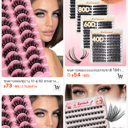
ขนตาปลอมแบบแถบธรรมชาติ ใช้ซ้ำไ
54
ด้ ทรงตาแมว D Curl 10-18 มม. 10 แถ
฿
-22%
ว ขนตาฟูหนา เพิ่มวอลลุ่ม ดูเป็นธรรมช
ขนตาปลอมฟูบาง 10 คู่ 6D ทรงตาแมว
าติ
73
ขนตาปลอมมิงค์น้ำหนักเบา หนาแน่น
฿
-8%
2 วันสุดท้าย
D-Curl ลอนธรรมชาติ 8-18 มม. ใช้ซ้ำ
ได้ เหมาะสำหรับแต่งหน้าประจำวันแล
ะเทศกาลดนตรี