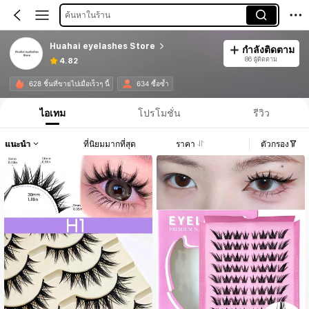
ค้นหาในร้าน
Huahai eyelashes Store
กำลังติดตาม
86 ผู้ติดตาม
4.82
628 ชิ้นที่ขายไปเมื่อเร็วๆ นี้
634 ซื้อซ้ำ
ไอเทม
โปรโมชั่น
รีวิว
แนะนำ
ที่นิยมมากที่สุด
ราคา
ตัวกรอง