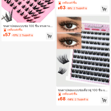
ว, C Curl 9-13 มม., ขนตาแบบตาแม
เหลือแค่1ชิ้น
ว, ขนตาฟู, ขนตาหนา, ขนตาบาง, ขน
63
฿
-9%
2 วันสุดท้าย
ตาแถบใสไขว้สั้น, ขนตาที่ใช้ซ้ำได้
ขนตาปลอมแบบช่อ 100 ชิ้น ทรงตาแม
ว C Curl สไตล์มังงะ ขนาด 9-13 มม. แ
เหลือแค่4ชิ้น
บบมีหนามช่อ ลุคธรรมชาติ สำหรับติด
57
฿
-17%
2 วันสุดท้าย
ปลายตา ช่วยให้ตาดูยาวขึ้น ทรงฟ็อกซ์
ขนตาปลอมแบบช่อเดี่ยวฟู 100 ชิ้น แบ
บกาวในตัว แถบใสลายไขว้ มองไม่เห็น
เหลือแค่5ชิ้น
ทรง C Curl 9–13 มม. สไตล์ตาแมว อนิ
68
฿
-14%
2 วันสุดท้าย
เมะ เพิ่มวอลลุ่ม สำหรับต่อขนตา