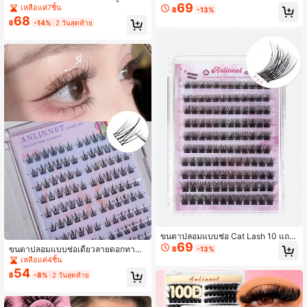
ธรรมชาติ แบบช่อ เหมาะสำหรับใช้ที่บ้
69
Curl 0.05 มม. 8-16 มม. แบบฟุ้ง W La
เหลือแค่7ชิ้น
฿
-13%
าน เดินทาง หรือกลางแจ้ง
shes ขยายตาให้ดูโตขึ้น สไตล์ตาแมว
68
฿
-14%
2 วันสุดท้าย
แบบกาวในตัว
ขนตาปลอมแบบช่อ Cat Lash 10 แถว
69
ทรง C Curl 9–13 มม. สไตล์ธรรมชาติ
ขนตาปลอมแบบช่อเดี่ยวลายดอกทานต
฿
-13%
สั้นฟุ้ง เป็นช่อแยกเส้นเดี่ยว ลุค Cat Eye
ะวัน 10 แถว ไม่ต้องใช้กาว ทรง C Curli
เหลือแค่4ชิ้น
ขนมิ้งค์ กันน้ำ ทนทาน ไม่เลอะ เหมาะ
ng 8-12 มม. ลุคธรรมชาติ น้ำหนักเบา
54
สำหรับใส่ออกไปเที่ยว ใช้ซ้ำได้
฿
-8%
2 วันสุดท้าย
พิเศษ ใช้ซ้ำได้ ติดทนนาน กันน้ำ สำหรั
บต่อขนตา