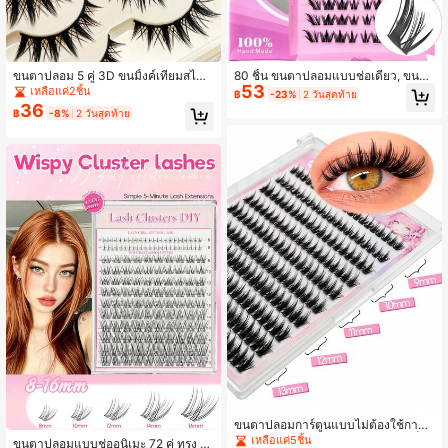
ขนตาปลอม 5 คู่ 3D ขนมิ้งค์เทียมสไตล์
80 ชิ้น ขนตาปลอมแบบช่อเดี่ยว, ขนตา
53
การ์ตูน D Curl ทรงหนาม แบบแถบ ติด
ปลอมทรง C Curl 9-16 มม. แบบหนา,
เหลือแค่2ชิ้น
฿
-23%
2 วันสุดท้าย
ทนนาน ธรรมชาติไร้รอยต่อ นุ่มและยาว
ขนตาปลอมแบบอนิเมะ, ขนตาปลอมแ
36
฿
-8%
2 วันสุดท้าย
ใช้ซ้ำได้สำหรับการแต่งหน้าประจำวัน
บบแถบใสไขว้, กันน้ำ, ทนทาน, ดูเป็นธ
รรมชาติ, ไม่เลอะ, เหมาะสำหรับสวมใส่
เมื่อออกไปเล่น, สามารถใช้ซ้ำได้
ขนตาปลอมการ์ตูนแบบไม่ต้องใช้กาว 1
0 แถว D-Curl 9-13 มม. หนา ฟู ดูเป็น
เหลือแค่5ชิ้น
ขนตาปลอมแบบช่ออนิเมะ 72 คู่ ทรง C