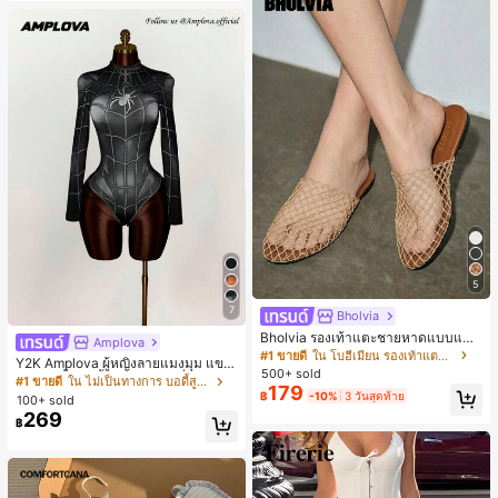
5
7
Bholvia
Bholvia รองเท้าแตะชายหาดแบบแบน
Amplova
สบาย ๆ ลายฉลุมาใหม่สำหรับผู้หญิง
#1 ขายดี
ใน โบฮีเมียน รองเท้าแตะผู้หญิง
Y2K Amplova ผู้หญิงลายแมงมุม แขน
500+ sold
ยาว คอตั้ง บอดี้สูท, สไตล์แฟชั่นดาร์ก
#1 ขายดี
ใน ไม่เป็นทางการ บอดี้สูทผู้หญิง
179
บอดี้สูทผู้หญิง บอดี้สูทฮาโลวีน บอดี้สูท
฿
-10%
3 วันสุดท้าย
100+ sold
ลายใยแมงมุม
269
฿