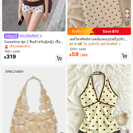
7
Save ฿10
#ระเบียงชิลล์
#1 ขายดี
ใน สีกากี ชุดทูพีซสำหรับผู้หญิง
เคสโทรศัพท์สายคล้องคอรูปหมีรูปหัวใจ
เกือบหมดแล้ว!
Sweetina ชุด 2 ชิ้นสำหรับผู้หญิง เสื้อก
สำหรับ 17 Pro Max สไตล์มินิมอลเกาห
#1 ขายดี
ใน รูปหัวใจ เคสโทรศัพท์
ล้ามเข้ารูปพิมพ์ลายจุดสีบล็อกหลังเปิด
#1 ขายดี
#1 ขายดี
ใน สีกากี ชุดทูพีซสำหรับผู้หญิง
ใน สีกากี ชุดทูพีซสำหรับผู้หญิง
ลีสำหรับผู้หญิง ใช้ได้กับ 16/15/14 Pro
200+ sold
และกางเกงขาสั้นเอวพับ
100+ sold
เคสแข็งกันกระแทกแบบเต็มตัว
เกือบหมดแล้ว!
เกือบหมดแล้ว!
59
฿
-14%
319
#1 ขายดี
ใน สีกากี ชุดทูพีซสำหรับผู้หญิง
฿
เกือบหมดแล้ว!