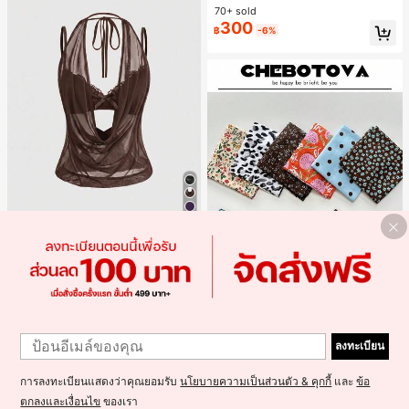
พร้อมเสวตเตอร์
70+ sold
300
฿
-6%
5
#ชุดฤดูร้อน
ROMWE เสื้อกล้ามผู้หญิง Y2K เซ็กซี่สไ
237
ตล์สาวฮอต มินิมอล คอวีลึก คอคาวบอ
฿
-18%
ย ย้อนยุค เปิดหลัง สายคล้องคอ (รวมชั้
นในลูกไม้)
#1 ขายดี
ใน หลากสี ที่คาดผม
1
เกือบหมดแล้ว!
1 ชิ้น ผ้าพันคอสี่เหลี่ยมสำหรับผู้หญิง, วั
1
สดุผ้าลินิน, ลายพิมพ์ดอกไม้สด, ตกแต่ง
ลงทะเบียน
#1 ขายดี
#1 ขายดี
ใน หลากสี ที่คาดผม
ใน หลากสี ที่คาดผม
สไตล์วินเทจ, สามารถใช้เป็นผ้าพันศีรษ
เกือบหมดแล้ว!
เกือบหมดแล้ว!
1k+ sold
(100+)
ะ, ที่คาดผม หรือเครื่องประดับผม, สำหรั
50
#1 ขายดี
ใน หลากสี ที่คาดผม
การลงทะเบียนแสดงว่าคุณยอมรับ
นโยบายความเป็นส่วนตัว & คุกกี้
และ
ข้อ
บเดินทาง, ปาร์ตี้
฿
-15%
เกือบหมดแล้ว!
ตกลงและเงื่อนไข
ของเรา