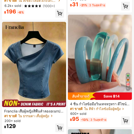
#1 ขายดี
ใน สีเขียว เสื้อตัวเก่งใส่ได้ทุกวัน
เล็กๆ ห่วงผม อุปกรณ์เสริมผม, เหมาะสำ
31
เกือบหมดแล้ว!
฿
-21%
3 วันสุดท้าย
6.2k+ sold
(1000+)
หรับการออกไปข้างนอกประจำวัน, ลำล
อง, งานปาร์ตี้, การเดินทาง, การพักผ่อ
196
฿
-6%
น, การมัดผม, การจัดทรงผม, การแต่งห
น้า, การจับคู่ชุด, อุปกรณ์เสริมประดับผ
ม
32
Save ฿14
4 ชิ้น กำไลข้อมือวินเทจหรูหรา ดีไซน์มิ
นิมอลแฟชั่น เหมาะสำหรับใส่ในชีวิตปร
#1 ขายดี
ใน สีฟ้า กำไลข้อมือผู้หญิง
Franclia เสื้อผู้หญิงสีพื้นลำลองอเนกปร
ะจำวัน อะคริลิก เหมาะสำหรับใส่ในชีวิ
600+ sold
ะสงค์สำหรับใส่ประจำวัน
#1 ขายดี
ใน ธรรมดา เสื้อผู้หญิง
ตประจำวันและงานปาร์ตี้ ของขวัญสำห
95
฿
-13%
3 วันสุดท้าย
รับผู้หญิง
200+ sold
129
฿