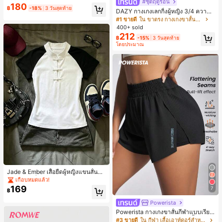
#ชุดฤดูร้อน
งขวัญวันหยุด ของขวัญสนุกและน่ารัก
180
฿
-18%
3 วันสุดท้าย
ของขวัญวันเกิด ของขวัญอีสเตอร์ ของ
DAZY กางเกงเลกกิ้งผู้หญิง 3/4 ความย
ขวัญฮาโลวีน ของขวัญคริสต์มาส ของข
าวขา ทรงเข้ารูป แต่งลูกไม้แบบปะติด
#1 ขายดี
ใน ขาตรง กางเกงขาสั้นผู้หญิง
วัญปาร์ตี้ สกวิชชี่ ของเล่นสกวิชชี่ ของเ
ลำลอง สำหรับวันหยุดฤดูร้อน
400+ sold
ล่นคลายเครียดสกวิชชี่ สกวิชชี่เกี๊ยว ขอ
212
งเล่นสำหรับผู้ใหญ่ ผู้หญิง สกวิชชี่กรอบ
฿
-15%
3 วันสุดท้าย
สกวิชชี่เนยกรอบ บีบ ลูกบอลสลัชชี่
โดยประมาณ
#8 ขายดี
ใน ใหม่ เสื้อยืดผู้หญิง
เกือบหมดแล้ว!
Jade & Ember เสื้อยืดผู้หญิงแขนสั้นสีตั
ดกันแบบแร็กแลน ดีไซน์กระดุมกบ สำห
#8 ขายดี
#8 ขายดี
ใน ใหม่ เสื้อยืดผู้หญิง
ใน ใหม่ เสื้อยืดผู้หญิง
รับฤดูร้อน
169
เกือบหมดแล้ว!
เกือบหมดแล้ว!
7
฿
#8 ขายดี
ใน ใหม่ เสื้อยืดผู้หญิง
Powerista
เกือบหมดแล้ว!
Powerista กางเกงขาสั้นกีฬาแบบเรียบ
ง่าย สไตล์วันทุกวัน กางเกงขาสั้นสบาย
#3 ขายดี
ใน กีฬา เสื้อเอาท์ดอร์สำหรับผู้หญิง&กางเกงกลางแจ้ง