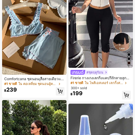
#ชุดฤดูร้อน
Firerie กางเกงเลกกิ้งแคปรีถักลายลูกไม้
Comfortcana ชุดนอนเสื้อสายเดี่ยวแต่
สีดำหรูหราสำหรับผู้หญิง อเนกประสงค์
#1 ขายดี
ใน โพลีเอสเตอร์ เลกกิ้งสตรี
งระบายและกางเกงขาสั้นสำหรับผู้หญิง
#1 ขายดี
ใน คอเหลี่ยม ชุดนอนผู้หญิง
สำหรับกีฬา แฟชั่น ชายหาด เทศกาลด
300+ sold
239
นตรี ฤดูร้อนแบบสบายๆ
฿
199
฿