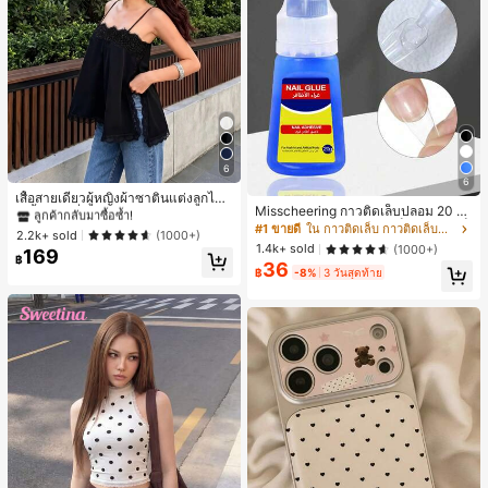
6
#1 ขายดี
ใน ชายหาด เสื้อกล้ามผู้หญิง & Camis
6
ลูกค้ากลับมาซื้อซ้ำ!
เสื้อสายเดี่ยวผู้หญิงผ้าซาตินแต่งลูกไม้
Misscheering กาวติดเล็บปลอม 20 กรั
- เสื้อสายเดี่ยวฤดูร้อนสีขากีมีรอยผ่าด้า
#1 ขายดี
#1 ขายดี
ใน ชายหาด เสื้อกล้ามผู้หญิง & Camis
ใน ชายหาด เสื้อกล้ามผู้หญิง & Camis
ม แรงยึดสูง เจลสติกเกอร์เล็บนุ่ม แห้งเร็
นข้างที่น่าดึงดูด ลำลองสีดำ สำหรับเธอ
#1 ขายดี
ใน กาวติดเล็บ กาวติดเล็บและสารยึดติด
ลูกค้ากลับมาซื้อซ้ำ!
ลูกค้ากลับมาซื้อซ้ำ!
2.2k+ sold
(1000+)
ว เหมาะสำหรับผู้เริ่มต้นทำเล็บ ติดทนน
1.4k+ sold
(1000+)
169
#1 ขายดี
ใน ชายหาด เสื้อกล้ามผู้หญิง & Camis
าน
฿
36
ลูกค้ากลับมาซื้อซ้ำ!
฿
-8%
3 วันสุดท้าย