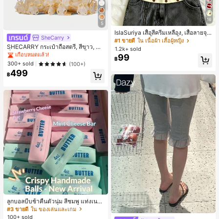
16
5
IslaSuriya เสื้อสีครีมเหลือง, เสื้อลายจุ
SheCarry
#1 ขายดี
ใน บรรยากาศฤดูร้อน กระเป๋าหูหิ้วด้านบนผู้หญิง
ด, ชุดผู้หญิง, เสื้อผู้หญิง, เสื้อกล้ามลำลอ
#1 ขายดี
ใน เนื้อผ้า เสื้อผู้หญิง
เกือบหมดแล้ว!
ง, กำลังเป็นที่นิยม, เสื้อแฟชั่น, เสื้อ Y2k,
SHECARRY กระเป๋าถือสตรี, สีขาว, แฟ
1.2k+ sold
เสื้อผ้า Y2k, เสื้อหรูหรา, เสื้อคล้องคอ, เ
ชั่น, สง่างาม, วันหยุด, งานปาร์ตี้
#1 ขายดี
#1 ขายดี
ใน บรรยากาศฤดูร้อน กระเป๋าหูหิ้วด้านบนผู้หญิง
ใน บรรยากาศฤดูร้อน กระเป๋าหูหิ้วด้านบนผู้หญิง
99
฿
สื้อเซ็กซี่, เสื้อเปิดหลัง,
เกือบหมดแล้ว!
เกือบหมดแล้ว!
300+ sold
(100+)
499
#1 ขายดี
ใน บรรยากาศฤดูร้อน กระเป๋าหูหิ้วด้านบนผู้หญิง
฿
เกือบหมดแล้ว!
ลูกบอลบีบช้าคืนตัวนุ่ม สีชมพู แท่งเนย
บีบคลายเครียด นุ่มยืดหยุ่น ของเล่นบีบ
#3 ขายดี
ใน ของเล่นและเกม
4 ออนซ์ ของเล่นเกลือ เหมาะสำหรับขอ
100+ sold