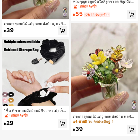
พวงกุญแจลูกปัดใสสีลูกกวาด จี้ลูกปัดน่
ารัก สำหรับกระเป๋าและหูฟัง ของตกแต่
เหลือแค่9ชิ้น
ง ของขวัญวันหยุดและปาร์ตี้
55
฿
-7%
3 วันสุดท้าย
กระถางดอกไม้แก้ว ตกแต่งบ้าน, แจกัน
ขนาดเล็ก ดอกลิลลี่ คัลลา ดอกทิวลิป พื
39
฿
ชเทียม ดอกไม้ ของขวัญ, ช่อดอกไม้เคลื
อบเงา, (ทำด้วยมือ มีความแตกต่างของ
สีและขนาดเล็กน้อย) เหมาะสำหรับวันว
าเลนไทน์
1ชิ้น ที่คาดผมมัดย้อมมีซิป, กระเป๋าเก็บ
ที่คาดผมอเนกประสงค์, สามารถเก็บเงิน
เหลือแค่9ชิ้น
กระถางดอกไม้แก้ว ตกแต่งบ้าน แจกัน
สด, ลิปสติก, หูฟัง, เครื่องประดับ, เครื่อง
ขนาดเล็ก ดอกลิลลี่คัลลา ดอกทิวลิป พืช
#6 ขายดี
ใน พืชประดิษฐ์
29
ประดับที่คาดผมโพลีเอสเตอร์แฟชั่น, กร
฿
เทียม ดอกไม้ของขวัญ ช่อดอกไม้แก้ว
ะเป๋าเก็บของสำหรับเดินทาง
39
(ทำด้วยมือ มีความแตกต่างของสีและข
฿
นาดเล็กน้อย) เหมาะสำหรับวันวาเลนไ
ทน์ วันพ่อ วันแม่ วันครู วันอีสเตอร์ วันส