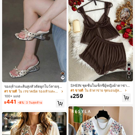
5
SHEIN ชุดชั้นในเซ็กซี่ผู้หญิงผ้าตาข่าย
รองเท้าแตะส้นสูงหัวตัดผูกโบว์ลายจุดส
มีโครงคัพบาง
#1 ขายดี
ใน ผ้าตาข่าย ชุดนอนผู้หญิง
ายเดี่ยวส้นไม่สมมาตรสำหรับผู้หญิง, รอ
#1 ขายดี
ใน เรขาคณิต รองเท้าแตะส้นสูงผู้หญิง
งเท้าแตะส้นสูงหนังเทียมสีขาวหรูหรา
259
100+ sold
฿
สำหรับฤดูร้อน
441
฿
-8%
3 วันสุดท้าย