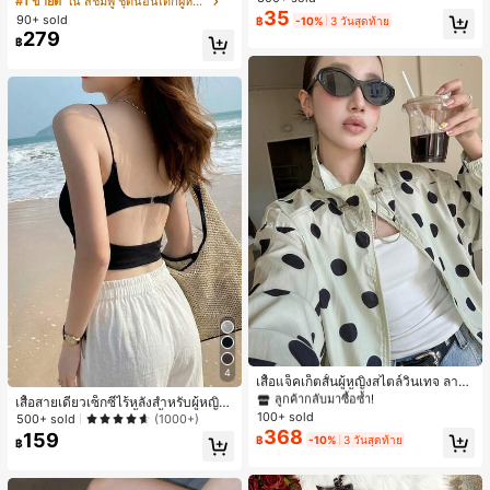
#1 ขายดี
ใน สีชมพู ชุดนอนเด็กผู้หญิง
ลูกค้ากลับมาซื้อซ้ำ!
สำหรับผู้หญิงและเด็กหญิง สำหรับการเ
ขาสั้น ขอบระบาย สวมใส่สบาย
35
90+ sold
฿
-10%
3 วันสุดท้าย
เกือบหมดแล้ว!
ดินทาง งานแต่งงาน ปาร์ตี้ วันเกิด ของ
279
ขวัญคริสต์มาส 2026
฿
#1 ขายดี
ใน กระเป๋า เสื้อคลุมลำลอง
ลูกค้ากลับมาซื้อซ้ำ!
#1 ขายดี
#1 ขายดี
ใน กระเป๋า เสื้อคลุมลำลอง
ใน กระเป๋า เสื้อคลุมลำลอง
4
เสื้อแจ็คเก็ตสั้นผู้หญิงสไตล์วินเทจ ลายจุ
ลูกค้ากลับมาซื้อซ้ำ!
ลูกค้ากลับมาซื้อซ้ำ!
ดขนาดใหญ่ คอตั้ง เอวเข้ารูป แขนพอง
เสื้อสายเดี่ยวเซ็กซี่ไร้หลังสำหรับผู้หญิง
#1 ขายดี
ใน กระเป๋า เสื้อคลุมลำลอง
ทรงหลวม แฟชั่นอเนกประสงค์ สำหรับใ
100+ sold
พร้อมบราแบบมีฟองน้ำ, เสื้อกล้ามแขน
500+ sold
(1000+)
ลูกค้ากลับมาซื้อซ้ำ!
ส่ประจำวันและไปเที่ยวพักผ่อน
กุด, เสื้อลำลองสีดำสำหรับฤดูร้อน
368
159
฿
-10%
3 วันสุดท้าย
฿