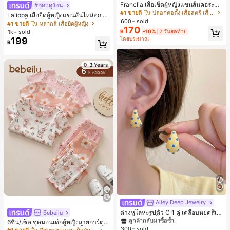
Franclia เสื้อเชิ้ตผู้หญิงแขนสั้นคอระบา
#ชุดฤดูร้อน
ยกระดุมเดี่ยวลายทาง
#1 ขายดี
ใน ปลอกคอตั้ง เสื้อสตรี เสื้อเบลาส์ & Tee
Lalippa เสื้อยืดผู้หญิงแขนสั้นไหล่ตก ค
600+ sold
อวีปกเสื้อ ลายพิมพ์ดิจิทัลลายทาง สไตล์
#1 ขายดี
ใน หลากสี เสื้อยืดผู้หญิง
170
สปอร์ตแฟชั่นมินิมอล ของขวัญสำหรับเ
1k+ sold
฿
-10%
2 วันสุดท้าย
พื่อน
โดยประมาณ
199
฿
0-3 Years
#1 ขายดี
ใน โบโฮ ต่างหูผู้หญิง
ลูกค้ากลับมาซื้อซ้ำ!
Alley Deep Jewelry
เกือบหมดแล้ว!
#1 ขายดี
#1 ขายดี
ใน โบโฮ ต่างหูผู้หญิง
ใน โบโฮ ต่างหูผู้หญิง
ต่างหูโลหะรูปตัว C 1 คู่ เคลือบหยดสีเห
Bebeilu
ลูกค้ากลับมาซื้อซ้ำ!
ลูกค้ากลับมาซื้อซ้ำ!
ลือง ลายจุดสีน้ำเงิน สไตล์ยุโรปและอเม
6ชิ้น/เซ็ต ชุดนอนเด็กผู้หญิงลายการ์ตูน
เกือบหมดแล้ว!
เกือบหมดแล้ว!
#1 ขายดี
ใน โบโฮ ต่างหูผู้หญิง
ริกัน แฟชั่นส่วนตัว หวานและสง่างาม
300+ sold
หมีและดอกไม้ คอกลม แขนสั้น กางเกง