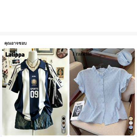
คุณอาจชอบ
9
12