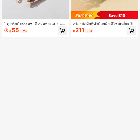
Save ฿18
1 คู่ คริสตัลธรรมชาติ ลวดทองแดง แฮน
สร้อยข้อมือที่ทำด้วยมือ ดีไซน์เหล็กกลึง
ด์เมด คู่ สี ออมเบร รูปทรง เรขาคณิต ห้
หินสีเทอร์ควอยซ์ธรรมชาติ สามารถปรั
55
211
฿
-7%
฿
-8%
อย ต่างหู
บขยายและปรับระดับได้ สไตล์หรูหรากึ่
งคลาสสิก