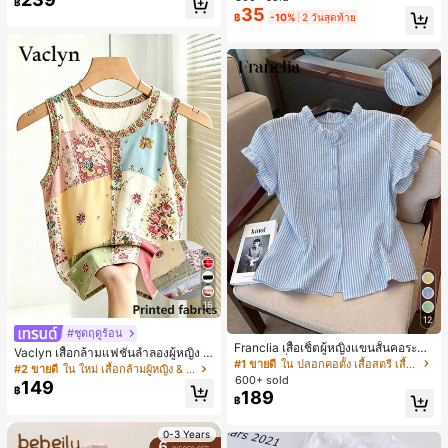
฿
สำหรับผู้หญิงและเด็กหญิง สำหรับการเ
35
เกือบหมดแล้ว!
เกือบหมดแล้ว!
#1 ขายดี
ใน โบโฮ ต่างหูผู้หญิง
฿
-10%
2 วันสุดท้าย
ดินทาง งานแต่งงาน ปาร์ตี้ วันเกิด ของ
ลูกค้ากลับมาซื้อซ้ำ!
ขวัญคริสต์มาส 2026
เกือบหมดแล้ว!
16
12
#ชุดฤดูร้อน
Franclia เสื้อเชิ้ตผู้หญิงแขนสั้นคอระบา
Vaclyn เสื้อกล้ามแฟชั่นลำลองผู้หญิง ล
ยกระดุมเดี่ยวลายทาง
#1 ขายดี
ใน ปลอกคอตั้ง เสื้อสตรี เสื้อเบลาส์ & Tee
ายแพตช์เวิร์ก แขนกุด คอกลม ติดกระดุ
#2 ขายดี
ใน ใหม่ เสื้อกล้ามผู้หญิง & Camis
600+ sold
ม
149
฿
189
฿
0-3 Years