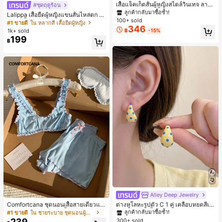
ลูกค้ากลับมาซื้อซ้ำ!
เสื้อแจ็คเก็ตสั้นผู้หญิงสไตล์วินเทจ ลายจุ
#ชุดฤดูร้อน
ดขนาดใหญ่ คอตั้ง เอวเข้ารูป แขนพอง
#1 ขายดี
#1 ขายดี
ใน กระเป๋า เสื้อคลุมลำลอง
ใน กระเป๋า เสื้อคลุมลำลอง
Lalippa เสื้อยืดผู้หญิงแขนสั้นไหล่ตก ค
ทรงหลวม แฟชั่นอเนกประสงค์ สำหรับใ
100+ sold
ลูกค้ากลับมาซื้อซ้ำ!
ลูกค้ากลับมาซื้อซ้ำ!
อวีปกเสื้อ ลายพิมพ์ดิจิทัลลายทาง สไตล์
#1 ขายดี
ใน หลากสี เสื้อยืดผู้หญิง
ส่ประจำวันและไปเที่ยวพักผ่อน
346
สปอร์ตแฟชั่นมินิมอล ของขวัญสำหรับเ
#1 ขายดี
ใน กระเป๋า เสื้อคลุมลำลอง
1k+ sold
฿
-15%
พื่อน
199
ลูกค้ากลับมาซื้อซ้ำ!
฿
Alley Deep Jewelry
#1 ขายดี
ใน โบโฮ ต่างหูผู้หญิง
ลูกค้ากลับมาซื้อซ้ำ!
Comfortcana ชุดนอนเสื้อสายเดี่ยวแต่
ต่างหูโลหะรูปตัว C 1 คู่ เคลือบหยดสีเห
งระบายและกางเกงขาสั้นสำหรับผู้หญิง
ลือง ลายจุดสีน้ำเงิน สไตล์ยุโรปและอเม
เกือบหมดแล้ว!
#1 ขายดี
ใน ชายระบาย ชุดนอนผู้หญิง
#1 ขายดี
#1 ขายดี
ใน โบโฮ ต่างหูผู้หญิง
ใน โบโฮ ต่างหูผู้หญิง
ริกัน แฟชั่นส่วนตัว หวานและสง่างาม
239
300+ sold
ลูกค้ากลับมาซื้อซ้ำ!
ลูกค้ากลับมาซื้อซ้ำ!