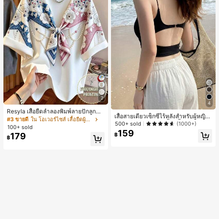
7
4
Resyla เสื้อยืดลำลองพิมพ์ลายปักลูกปัด
เสื้อสายเดี่ยวเซ็กซี่ไร้หลังสำหรับผู้หญิง
รูปโบว์ขนาดใหญ่สำหรับผู้หญิง
#3 ขายดี
ใน โอเวอร์ไซส์ เสื้อยืดผู้หญิง
พร้อมบราแบบมีฟองน้ำ, เสื้อกล้ามแขน
500+ sold
(1000+)
100+ sold
กุด, เสื้อลำลองสีดำสำหรับฤดูร้อน
159
179
฿
฿