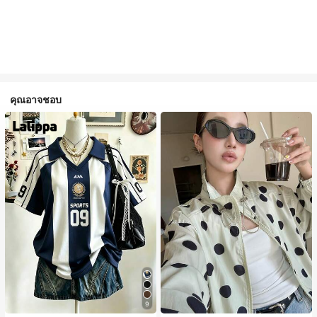
คุณอาจชอบ
9
#1 ขายดี
ใน กระเป๋า เสื้อคลุมลำลอง