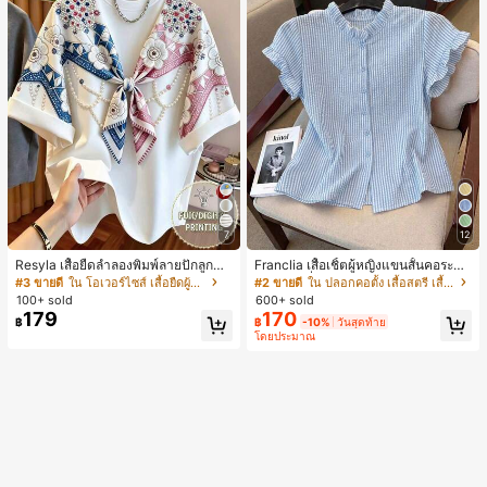
7
12
Resyla เสื้อยืดลำลองพิมพ์ลายปักลูกปัด
Franclia เสื้อเชิ้ตผู้หญิงแขนสั้นคอระบา
รูปโบว์ขนาดใหญ่สำหรับผู้หญิง
ยกระดุมเดี่ยวลายทาง
#3 ขายดี
ใน โอเวอร์ไซส์ เสื้อยืดผู้หญิง
#2 ขายดี
ใน ปลอกคอตั้ง เสื้อสตรี เสื้อเบลาส์ & Tee
100+ sold
600+ sold
179
170
฿
฿
-10%
วันสุดท้าย
โดยประมาณ