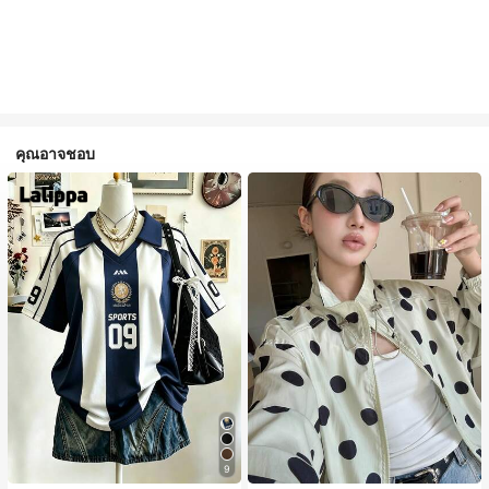
คุณอาจชอบ
9
#1 ขายดี
ใน กระเป๋า เสื้อคลุมลำลอง