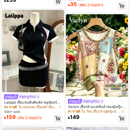
฿
สำหรับผู้หญิงและเด็กหญิง สำหรับการเ
35
เกือบหมดแล้ว!
เกือบหมดแล้ว!
#1 ขายดี
ใน โบโฮ ต่างหูผู้หญิง
฿
-10%
2 วันสุดท้าย
ดินทาง งานแต่งงาน ปาร์ตี้ วันเกิด ของ
ลูกค้ากลับมาซื้อซ้ำ!
ขวัญคริสต์มาส 2026
เกือบหมดแล้ว!
7
16
#ชุดฤดูร้อน
#ชุดฤดูร้อน
Lalippa เสื้อแขนสั้นพิมพ์ลายยูนิคอร์นล
ายทางสีตัดกันสำหรับผู้หญิง สไตล์วิทย
Vaclyn เสื้อกล้ามแฟชั่นลำลองผู้หญิง ล
#2 ขายดี
ใน ปลอกคอ เสื้อสตรี เสื้อเบลาส์ & Tee
าลัย
ายแพตช์เวิร์ก แขนกุด คอกลม ติดกระดุ
#1 ขายดี
ใน ใหม่ เสื้อกล้ามผู้หญิง & Camis
500+ sold
ม
159
149
฿
-11%
2 วันสุดท้าย
฿