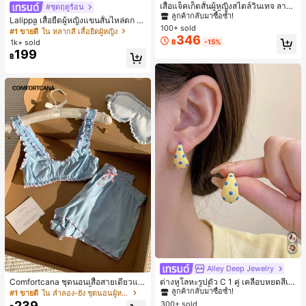
ลูกค้ากลับมาซื้อซ้ำ!
เสื้อแจ็คเก็ตสั้นผู้หญิงสไตล์วินเทจ ลายจุ
#ชุดฤดูร้อน
ดขนาดใหญ่ คอตั้ง เอวเข้ารูป แขนพอง
#1 ขายดี
#1 ขายดี
ใน กระเป๋า เสื้อคลุมลำลอง
ใน กระเป๋า เสื้อคลุมลำลอง
Lalippa เสื้อยืดผู้หญิงแขนสั้นไหล่ตก ค
ทรงหลวม แฟชั่นอเนกประสงค์ สำหรับใ
100+ sold
ลูกค้ากลับมาซื้อซ้ำ!
ลูกค้ากลับมาซื้อซ้ำ!
อวีปกเสื้อ ลายพิมพ์ดิจิทัลลายทาง สไตล์
#1 ขายดี
ใน หลากสี เสื้อยืดผู้หญิง
ส่ประจำวันและไปเที่ยวพักผ่อน
346
สปอร์ตแฟชั่นมินิมอล ของขวัญสำหรับเ
#1 ขายดี
ใน กระเป๋า เสื้อคลุมลำลอง
1k+ sold
฿
-15%
พื่อน
199
ลูกค้ากลับมาซื้อซ้ำ!
฿
Alley Deep Jewelry
#1 ขายดี
ใน โบโฮ ต่างหูผู้หญิง
ลูกค้ากลับมาซื้อซ้ำ!
Comfortcana ชุดนอนเสื้อสายเดี่ยวแต่
ต่างหูโลหะรูปตัว C 1 คู่ เคลือบหยดสีเห
งระบายและกางเกงขาสั้นสำหรับผู้หญิง
ลือง ลายจุดสีน้ำเงิน สไตล์ยุโรปและอเม
เกือบหมดแล้ว!
#1 ขายดี
ใน ลำลอง-ยัง ชุดนอนผู้หญิง
#1 ขายดี
#1 ขายดี
ใน โบโฮ ต่างหูผู้หญิง
ใน โบโฮ ต่างหูผู้หญิง
ริกัน แฟชั่นส่วนตัว หวานและสง่างาม
239
300+ sold
ลูกค้ากลับมาซื้อซ้ำ!
ลูกค้ากลับมาซื้อซ้ำ!