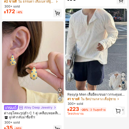
จำวัน
มนวล เอวรูด, แต่งขอบตัดกัน + โบว์ผูก,
#2 ขายดี
ใน ธรรมดา เสื้อเบลาส์ผู้หญิง
แขนพอง จับคู่กับกระโปรงชายระบาย,
300+ sold
ลดอายุและดูดี, นุ่มและเก๋ไก๋สำหรับใส่ทุ
172
฿
-4%
กวัน
4
Resyla Men เสื้อยืดแขนยาวกระดุมผ่า
ครึ่งสีพื้นอเนกประสงค์ลำลองสำหรับผู้ช
#1 ขายดี
ใน ยืดปานกลาง เสื้อผู้ชาย
าย
300+ sold
Alley Deep Jewelry
#1 ขายดี
ใน โบโฮ ต่างหูผู้หญิง
1
223
฿
-20%
3 วันสุดท้าย
1
ลูกค้ากลับมาซื้อซ้ำ!
ต่างหูโลหะรูปตัว C 1 คู่ เคลือบหยดสีเห
โดยประมาณ
ลือง ลายจุดสีน้ำเงิน สไตล์ยุโรปและอเม
เกือบหมดแล้ว!
#1 ขายดี
#1 ขายดี
ใน โบโฮ ต่างหูผู้หญิง
ใน โบโฮ ต่างหูผู้หญิง
ริกัน แฟชั่นส่วนตัว หวานและสง่างาม
300+ sold
ลูกค้ากลับมาซื้อซ้ำ!
ลูกค้ากลับมาซื้อซ้ำ!
สำหรับผู้หญิงและเด็กหญิง สำหรับการเ
35
เกือบหมดแล้ว!
เกือบหมดแล้ว!
#1 ขายดี
ใน โบโฮ ต่างหูผู้หญิง
฿
-10%