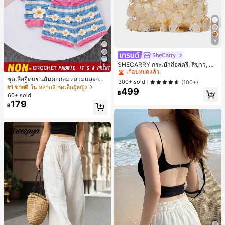
5
SheCarry
#1 ขายดี
ใน บรรยากาศฤดูร้อน กระเป๋าหูหิ้วด้านบนผู้หญิง
เกือบหมดแล้ว!
SHECARRY กระเป๋าถือสตรี, สีขาว, แฟ
8
ชั่น, สง่างาม, วันหยุด, งานปาร์ตี้
#1 ขายดี
#1 ขายดี
ใน บรรยากาศฤดูร้อน กระเป๋าหูหิ้วด้านบนผู้หญิง
ใน บรรยากาศฤดูร้อน กระเป๋าหูหิ้วด้านบนผู้หญิง
ชุดเสื้อยืดแขนสั้นคอกลมหลวมและกาง
เกือบหมดแล้ว!
เกือบหมดแล้ว!
300+ sold
(100+)
เกงขาสั้นไบค์เกอร์รัดรูปสำหรับเด็กผู้ห
#1 ขายดี
ใน หลากสี ชุดเด็กผู้หญิง
499
#1 ขายดี
ใน บรรยากาศฤดูร้อน กระเป๋าหูหิ้วด้านบนผู้หญิง
ญิง สไตล์มินิมอล เหมาะสำหรับฤดูใบไ
฿
60+ sold
เกือบหมดแล้ว!
ม้ผลิและฤดูร้อน
179
฿