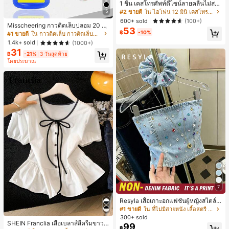
1 ชิ้น เคสโทรศัพท์ดีไซน์ลายคลื่นไม่สม
มาตรสำหรับ Phone 17 Pro Max, เหม
#2 ขายดี
ใน ไอโฟน 12 มินิ เคสโทรศัพท์แฟชั่น
5
าะสำหรับ Phone 16 Pro Max, 15 Pro
600+ sold
(100+)
Max, 14 Pro Max, เคสโทรศัพท์สไตล์เ
Misscheering กาวติดเล็บปลอม 20 กรั
53
กาหลีและน่าสนใจ, เข้ากันได้กับ 11/12/
ม แรงยึดสูง เจลสติกเกอร์เล็บนุ่ม แห้งเร็
฿
-10%
#1 ขายดี
ใน กาวติดเล็บ กาวติดเล็บและสารยึดติด
13/14/15/16 Pro Max Plus, ดีไซน์หรู
ว เหมาะสำหรับผู้เริ่มต้นทำเล็บ ติดทนน
1.4k+ sold
(1000+)
หราเหมาะสำหรับทั้งชายและหญิง, ของ
าน
31
ขวัญในอุดมคติสำหรับคริสต์มาส, วันว
฿
-21%
3 วันสุดท้าย
าเลนไทน์, อีสเตอร์, ฤดูแต่งงานและวันเ
โดยประมาณ
กิดสำหรับแฟนสาว
7
Resyla เสื้อเกาะอกแฟชั่นผู้หญิงสไตล์ซั
มเมอร์อเนกประสงค์ลายเดนิม แนะนำ
#1 ขายดี
ใน ที่ไม่มีสายหนัง เสื้อสตรี เสื้อเบลาส์ & Tee
สำหรับงานหนัก ขายดี ตกแต่งเพชรสีสั
300+ sold
นสดใสพิมพ์ลาย เหมาะสำหรับใส่ประ
SHEIN Franclia เสื้อเบลาส์สีครีมขาวนุ่
99
฿