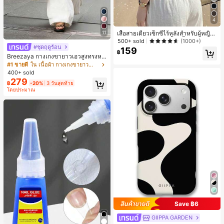
4
11
เสื้อสายเดี่ยวเซ็กซี่ไร้หลังสำหรับผู้หญิง
พร้อมบราแบบมีฟองน้ำ, เสื้อกล้ามแขน
500+ sold
(1000+)
#ชุดฤดูร้อน
กุด, เสื้อลำลองสีดำสำหรับฤดูร้อน
159
฿
Breezaya กางเกงขายาวเอวสูงทรงหล
วมขาบานสำหรับผู้หญิง สีขาวเรียบหรูส
#1 ขายดี
ใน เนื้อผ้า กางเกงขายาวลำลองผ้า
ไตล์ชิค เหมาะสำหรับใส่เที่ยวทะเล วันห
400+ sold
ยุดพักผ่อนฤดูร้อน ลุคสบายๆ ใส่ได้หลา
279
฿
-20%
3 วันสุดท้าย
ยโอกาสในชีวิตประจำวัน
โดยประมาณ
Save ฿6
GIIPPA GARDEN