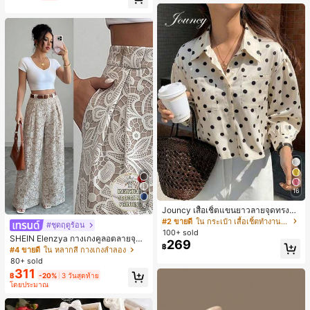
น์หัวเหลี่ยม ชิคและหรูหรา สำหรับเดทไ
นท์
16
5
Jouncy เสื้อเชิ้ตแขนยาวลายจุดทรงหล
วมสำหรับผู้หญิง
#2 ขายดี
ใน กระเป๋า เสื้อเชิ้ตทำงานมีกระเป๋า
#ชุดฤดูร้อน
100+ sold
SHEIN Elenzya กางเกงคูลอตลายจุดเ
269
฿
อวสูงแบบใหม่สำหรับฤดูใบไม้ผลิ/ฤดูร้อ
#4 ขายดี
ใน หลากสี กางเกงลำลอง
น, สไตล์หรูหราเหมาะสำหรับใส่ในชีวิต
80+ sold
ประจำวันและทำงาน, ให้ความรู้สึกวินเ
311
฿
-20%
3 วันสุดท้าย
ทจสำหรับฤดูรับปริญญา, เทศกาลดนตร
โดยประมาณ
ี, การแข่งม้าดาร์บี้, วันประกาศอิสรภาพ