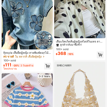
#1 ขายดี
ใน กระเป๋า เสื้อคลุมลำลอง
ลูกค้ากลับมาซื้อซ้ำ!
เสื้อแจ็คเก็ตสั้นผู้หญิงสไตล์วินเทจ ลายจุ
ดขนาดใหญ่ คอตั้ง เอวเข้ารูป แขนพอง
#1 ขายดี
#1 ขายดี
ใน กระเป๋า เสื้อคลุมลำลอง
ใน กระเป๋า เสื้อคลุมลำลอง
17
ทรงหลวม แฟชั่นอเนกประสงค์ สำหรับใ
100+ sold
ลูกค้ากลับมาซื้อซ้ำ!
ลูกค้ากลับมาซื้อซ้ำ!
ส่ประจำวันและไปเที่ยวพักผ่อน
Resyla เสื้อยืดผู้หญิง ลายพิมพ์ดอกไม้สี
368
#1 ขายดี
ใน กระเป๋า เสื้อคลุมลำลอง
฿
-10%
น้ำเงินวินเทจ เสื้อสำหรับออกไปเที่ยวฤ
#5 ขายดี
ใน หลากสี เสื้อยืดผู้หญิง
ลูกค้ากลับมาซื้อซ้ำ!
ดูร้อน ดีไซน์กราฟิก สบายๆ อเนกประสง
100+ sold
ค์ สวมใส่ประจำวัน กลางแจ้ง ช้อปปิ้ง ท่
111
฿
-20%
3 วันสุดท้าย
องเที่ยวกลางแจ้ง
โดยประมาณ
0-3 Years