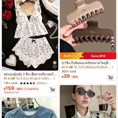
6
Save ฿10
2/1ชิ้น กิ๊บติดผมแฟชั่นขนาดใหญ่สีน้ำ
ตาลชานมสำหรับผู้หญิง เหมาะสำหรับก
#1 ขายดี
ใน โปรโมชั่นต้อนรับเปิดเทอม เครื่องประดับผมผู้หญิง
ารอาบน้ำ ล้างหน้า และจัดแต่งทรงผม
900+ sold
ชุดนอนผู้หญิง 2 ชิ้น เสื้อสายเดี่ยวคอวีลู
39
฿
-20%
กไม้ พร้อมกางเกงขาสั้นแต่งลูกไม้ แต่ง
#1 ขายดี
ใน ลำลอง-ยัง ชุดเลานจ์สำหรับผู้หญิง
โบว์ที่เอว ชุดลำลองผู้หญิงนุ่มสบายน่ารั
1.1k+ sold
(1000+)
ก สไตล์เอสเธติก
159
฿
-20%
3 วันสุดท้าย
โดยประมาณ