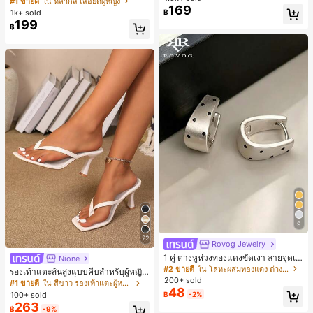
#1 ขายดี
ใน หลากสี เสื้อยืดผู้หญิง
169
สปอร์ตแฟชั่นมินิมอล ของขวัญสำหรับเ
ลูกค้ากลับมาซื้อซ้ำ!
1k+ sold
฿
พื่อน
199
฿
9
22
Rovog Jewelry
1 คู่ ต่างหูห่วงทองแดงขัดเงา ลายจุดเร
Nione
ขาคณิตสไตล์มินิมอล เหมาะสำหรับสว
#2 ขายดี
ใน โลหะผสมทองแดง ต่างหูผู้หญิง
รองเท้าแตะส้นสูงแบบคีบสำหรับผู้หญิง
มใส่ประจำวันแบบสบายๆ สำหรับผู้หญิง
200+ sold
สไตล์คลาสสิก สีบล็อก สไตล์แฟรี่ฤดูร้อ
#1 ขายดี
ใน สีขาว รองเท้าแตะผู้หญิง
48
น ส้นเข็ม รองเท้าแตะแบบคีบ รองเท้าแ
100+ sold
฿
-2%
ตะชายหาดแฟชั่นสายไขว้ รองเท้าผู้ห
263
฿
-9%
ญิง สำหรับออฟฟิศ บ้าน กลางแจ้ง ดีไซ