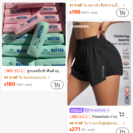
#1 ขายดี
ใน หลากสี เสื้อทำงานเนื้อผ้านุ่ม
196
฿
500+ sold
ลูกบอลบีบช้าคืนตัวนุ่ม สีชมพู แท่งเนย บีบคลายเครียด นุ่มยืดหยุ่น ของเล่นบีบ 4 ออนซ์ ของเล่นเกลือ เหมาะสำหรับของขวัญวันหยุด ของขวัญสนุกและน่ารัก ของขวัญวันเกิด ของขวัญอีสเตอร์ ของขวัญฮาโลวีน ของขวัญคริสต์มาส ของขวัญปาร์ตี้ สกวิชชี่ ของเล่นสกวิชชี่ ของเล่นคลายเครียดสกวิชชี่ สกวิชชี่เกี๊ยว ของเล่นสำหรับผู้ใหญ่ ผู้หญิง สกวิชชี่กรอบ สกวิชชี่เนยกรอบ บีบ ลูกบอลสลัชชี่
-18%
ช่วง 2 วันที่ผ่านมา
#3 ขายดี
ใน ของเล่นและเกม
180
฿
100+ sold
7
Powerista
1
1
Powerista กางเกงขาสั้นกีฬาแบบเรียบง่าย สไตล์วันทุกวัน กางเกงขาสั้นสบายพร้อมเสวตเตอร์
-15%
ช่วง 2 วันที่ผ่านมา
#6 ขายดี
ใน กางเกงในผู้หญิงแบบแอคทีฟ
271
฿
70+ sold