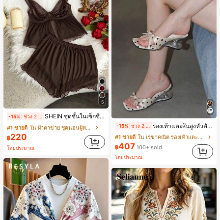
5
SHEIN ชุดชั้นในเซ็กซี่ผู้หญิงผ้าตาข่ายมีโครงคัพบาง
-15%
ช่วง 2 วันที่ผ่านมา
รองเท้าแตะส้นสูงหัวตัดผูกโบว์ลายจุดสายเดี่ยวส้นไม่สมมาตรสำหรับผู้หญิง, รองเท้าแตะส้นสูงหนังเทียมสีขาวหรูหราสำหรับฤดูร้อน
-15%
ช่วง 2 วันที่ผ่านมา
#1 ขายดี
ใน ผ้าตาข่าย ชุดนอนผู้หญิง
220
#1 ขายดี
ใน เรขาคณิต รองเท้าแตะส้นสูงผู้หญิง
฿
407
฿
100+ sold
โดยประมาณ
โดยประมาณ