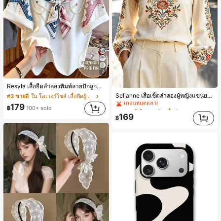
7
Resyla เสื้อยืดลำลองพิมพ์ลายปักลูกปัดรูปโบว์ขนาดใหญ่สำหรับผู้หญิง
#2 ขายดี
ใน งานปัก เสื้อทำงาน
Selianne เสื้อเชิ้ตลำลองผู้หญิงแขนยาว คอวีเว้า ลายดอกไม้
#3 ขายดี
ใน โอเวอร์ไซส์ เสื้อยืดผู้หญิง
เกือบหมดแล้ว!
179
#2 ขายดี
#2 ขายดี
ใน งานปัก เสื้อทำงาน
ใน งานปัก เสื้อทำงาน
฿
100+ sold
เกือบหมดแล้ว!
เกือบหมดแล้ว!
169
฿
#2 ขายดี
ใน งานปัก เสื้อทำงาน
เกือบหมดแล้ว!