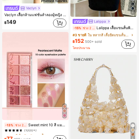
Vaclyn
7
Vaclyn เสื้อกล้ามแฟชั่นลำลองผู้หญิง ลายแพตช์เวิร์ก แขนกุด คอกลม ติดกระดุม
149
Lalippa
฿
Lalippa เสื้อแขนสั้นพิมพ์ลายยูนิคอร์นลายทางสีตัดกันสำหรับผู้หญิง สไตล์วิทยาลัย
-15%
ช่วง 2 วันที่ผ่านมา
#3 ขายดี
ใน หลากสี เสื้อยืดแขนสั้นเนื้อนุ่มสำหรับใส่ทุกวัน
152
฿
500+ sold
โดยประมาณ
#1 ขายดี
ใน ป้องกันรอยเปื้อน พาเลตต์อายแชโดว์
Sweet mint 10 สี แมตต์ พาเลตต์ อายแชโดว์ , 1 ชิ้น อย่างสูง เม็ดสี กันน้ำ ทนทาน อายแชโดว์ ถาด อายแชโดว์
-13%
ช่วง 2 วันที่ผ่านมา
(1000+)
#1 ขายดี
#1 ขายดี
ใน ป้องกันรอยเปื้อน พาเลตต์อายแชโดว์
ใน ป้องกันรอยเปื้อน พาเลตต์อายแชโดว์
(1000+)
(1000+)
77
5