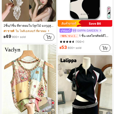
Save ฿6
2ชิ้น/1ชิ้น ที่คาดผมโบว์ลูกไม้ มงกุฎสูง แถบกว้าง สีดำ สีขาว สำหรับใส่ประจำวัน กิ๊บติดผม ยางรัดผม (ลายปักดอกไม้จัดวางแบบสุ่ม)
GIIPPA GARDEN
#1 ขายดี
ใน โพลีเอสเตอร์ ที่คาดผม
49
1 ชิ้น เคสโทรศัพท์ดีไซน์ลายคลื่นไม่สมมาตรสำหรับ Phone 17 Pro Max, เหมาะสำหรับ Phone 16 Pro Max, 15 Pro Max, 14 Pro Max, เคสโทรศัพท์สไตล์เกาหลีและน่าสนใจ, เข้ากันได้กับ 11/12/13/14/15/16 Pro Max Plus, ดีไซน์หรูหราเหมาะสำหรับทั้งชายและหญิง, ของขวัญในอุดมคติสำหรับคริสต์มาส, วันวาเลนไทน์, อีสเตอร์, ฤดูแต่งงานและวันเกิดสำหรับแฟนสาว
-10%
ช่วง 2 วันที่ผ่านมา
฿
900+ sold
(100+)
53
฿
600+ sold
15