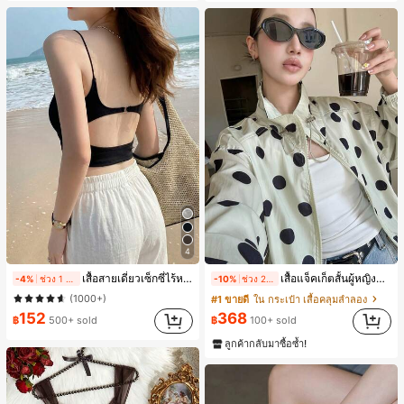
4
เสื้อสายเดี่ยวเซ็กซี่ไร้หลังสำหรับผู้หญิงพร้อมบราแบบมีฟองน้ำ, เสื้อกล้ามแขนกุด, เสื้อลำลองสีดำสำหรับฤดูร้อน
เสื้อแจ็คเก็ตสั้นผู้หญิงสไตล์วินเทจ ลายจุดขนาดใหญ่ คอตั้ง เอวเข้ารูป แขนพอง ทรงหลวม แฟชั่นอเนกประสงค์ สำหรับใส่ประจำวันและไปเที่ยวพักผ่อน
-4%
ช่วง 1 วันที่ผ่านมา
-10%
ช่วง 2 วันที่ผ่านมา
(1000+)
#1 ขายดี
ใน กระเป๋า เสื้อคลุมลำลอง
152
368
฿
500+ sold
฿
100+ sold
ลูกค้ากลับมาซื้อซ้ำ!