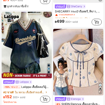
฿
400+ sold
#1 ขายดี
ใน ป้องกันรอยเปื้อน พาเลตต์อายแชโดว์
ลูกค้ากลับมาซื้อซ้ำ!
SheCarry
(1000+)
#1 ขายดี
ใน ชายหาด กระเป๋า
SHECARRY กระเป๋าถือสตรี, สีขาว, แฟชั่น, สง่างาม, วันหยุด, งานปาร์ตี้
เกือบหมดแล้ว!
#1 ขายดี
#1 ขายดี
ใน ชายหาด กระเป๋า
ใน ชายหาด กระเป๋า
(100+)
เกือบหมดแล้ว!
เกือบหมดแล้ว!
499
฿
300+ sold
#1 ขายดี
ใน ชายหาด กระเป๋า
(100+)
(100+)
เกือบหมดแล้ว!
(100+)
12
Lalippa
Lalippa เสื้อยืดคอวีผู้หญิง, เสื้อยืดสีน้ำเงินสไตล์มินิมอลเรโทร, เสื้อยืดผู้หญิงทรงหลวมสบาย, พิมพ์ตัวอักษรและตัวเลขภาษาอังกฤษ, เสื้อสำหรับออกไปเที่ยวฤดูร้อน, ลวดลายดีไซน์, ความรู้สึกพรีเมียม, ลำลองอเนกประสงค์, สวมใส่ประจำวัน, กลางแจ้ง, ช้อปปิ้ง, การเดินทาง, เสื้อผ้ากลางแจ้ง
-15%
ช่วง 2 วันที่ผ่านมา
#2 ขายดี
ใน หลวม เสื้อยืดลำลองพื้นฐาน
152
฿
300+ sold
Elenzga
โดยประมาณ
SHEIN Elenzya เสื้อเบลาส์แขนพัฟแต่งระบายสีพื้นสีน้ำเงินสำหรับผู้หญิง, เสื้อครอปเข้ารูปผูกโบว์คอวีตัดกันสำหรับฤดูร้อน
-6%