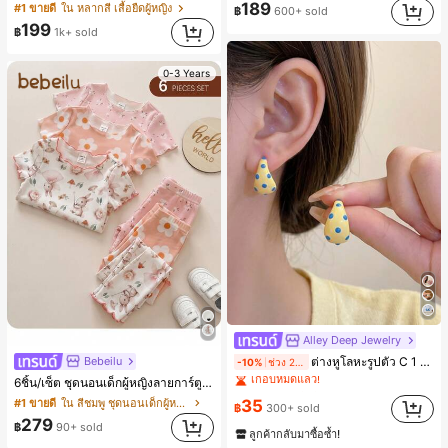
189
#1 ขายดี
ใน หลากสี เสื้อยืดผู้หญิง
฿
600+ sold
199
฿
1k+ sold
0-3 Years
Alley Deep Jewelry
#1 ขายดี
ใน โบโฮ ต่างหูผู้หญิง
Bebeilu
ต่างหูโลหะรูปตัว C 1 คู่ เคลือบหยดสีเหลือง ลายจุดสีน้ำเงิน สไตล์ยุโรปและอเมริกัน แฟชั่นส่วนตัว หวานและสง่างาม สำหรับผู้หญิงและเด็กหญิง สำหรับการเดินทาง งานแต่งงาน ปาร์ตี้ วันเกิด ของขวัญคริสต์มาส 2026
-10%
ช่วง 2 วันที่ผ่านมา
เกือบหมดแล้ว!
6ชิ้น/เซ็ต ชุดนอนเด็กผู้หญิงลายการ์ตูนหมีและดอกไม้ คอกลม แขนสั้น กางเกงขาสั้น ขอบระบาย สวมใส่สบาย
#1 ขายดี
#1 ขายดี
ใน โบโฮ ต่างหูผู้หญิง
ใน โบโฮ ต่างหูผู้หญิง
เกือบหมดแล้ว!
เกือบหมดแล้ว!
#1 ขายดี
ใน สีชมพู ชุดนอนเด็กผู้หญิง
35
฿
300+ sold
#1 ขายดี
ใน โบโฮ ต่างหูผู้หญิง
279
฿
90+ sold
ลูกค้ากลับมาซื้อซ้ำ!
เกือบหมดแล้ว!