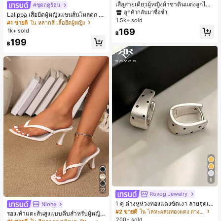
ลูกค้ากลับมาซื้อซ้ำ!
เสื้อสายเดี่ยวผู้หญิงผ้าซาตินแต่งลูกไม้
#ชุดฤดูร้อน
- เสื้อสายเดี่ยวฤดูร้อนสีคากีมีรอยผ่าด้า
#1 ขายดี
#1 ขายดี
ใน สีกากี เสื้อสตรี เสื้อเบลาส์ & Tee
ใน สีกากี เสื้อสตรี เสื้อเบลาส์ & Tee
Lalippa เสื้อยืดผู้หญิงแขนสั้นไหล่ตก ค
นข้างที่น่าดึงดูดแบบสบายๆ
1.5k+ sold
ลูกค้ากลับมาซื้อซ้ำ!
ลูกค้ากลับมาซื้อซ้ำ!
อวีปกเสื้อ ลายพิมพ์ดิจิทัลลายทาง สไตล์
#1 ขายดี
ใน หลากสี เสื้อยืดผู้หญิง
สปอร์ตแฟชั่นมินิมอล ของขวัญสำหรับเ
#1 ขายดี
ใน สีกากี เสื้อสตรี เสื้อเบลาส์ & Tee
169
1k+ sold
฿
พื่อน
ลูกค้ากลับมาซื้อซ้ำ!
199
฿
9
22
Rovog Jewelry
1 คู่ ต่างหูห่วงทองแดงขัดเงา ลายจุดเร
Nione
ขาคณิตสไตล์มินิมอล เหมาะสำหรับสว
#2 ขายดี
ใน โลหะผสมทองแดง ต่างหูผู้หญิง
รองเท้าแตะส้นสูงแบบคีบสำหรับผู้หญิง
มใส่ประจำวันแบบสบายๆ สำหรับผู้หญิง
200+ sold
สไตล์คลาสสิก สีบล็อก สไตล์แฟรี่ฤดูร้อ