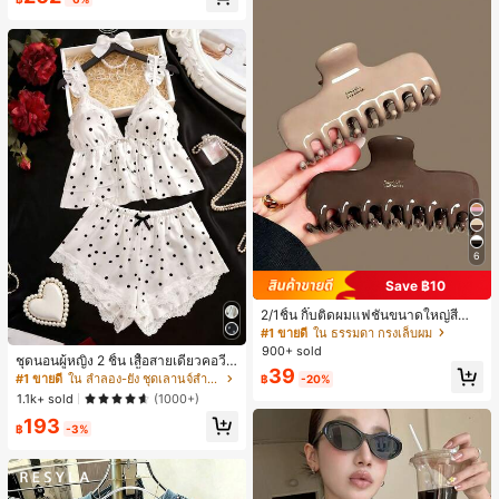
ี, การแข่งม้าดาร์บี้, วันประกาศอิสรภาพ
6
Save ฿10
2/1ชิ้น กิ๊บติดผมแฟชั่นขนาดใหญ่สีน้ำ
ตาลชานมสำหรับผู้หญิง เหมาะสำหรับก
#1 ขายดี
ใน ธรรมดา กรงเล็บผม
ารอาบน้ำ ล้างหน้า และจัดแต่งทรงผม
900+ sold
ชุดนอนผู้หญิง 2 ชิ้น เสื้อสายเดี่ยวคอวีลู
39
กไม้ พร้อมกางเกงขาสั้นแต่งลูกไม้ แต่ง
#1 ขายดี
ใน ลำลอง-ยัง ชุดเลานจ์สำหรับผู้หญิง
฿
-20%
โบว์ที่เอว ชุดลำลองผู้หญิงนุ่มสบายน่ารั
1.1k+ sold
(1000+)
ก สไตล์เอสเธติก
193
฿
-3%