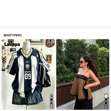
คุณอาจชอบ
9
6
#1 ขายดี
ใน สีกากี เสื้อสตรี เสื้อเบลาส์ & Tee