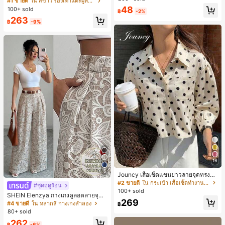
#1 ขายดี
ใน สีขาว รองเท้าแตะผู้หญิง
น ส้นเข็ม รองเท้าแตะแบบคีบ รองเท้าแ
48
100+ sold
฿
-2%
ตะชายหาดแฟชั่นสายไขว้ รองเท้าผู้ห
263
ญิง สำหรับออฟฟิศ บ้าน กลางแจ้ง ดีไซ
฿
-9%
น์หัวเหลี่ยม ชิคและหรูหรา สำหรับเดทไ
นท์
16
5
Jouncy เสื้อเชิ้ตแขนยาวลายจุดทรงหล
วมสำหรับผู้หญิง
#2 ขายดี
ใน กระเป๋า เสื้อเชิ้ตทำงานมีกระเป๋า
#ชุดฤดูร้อน
100+ sold
SHEIN Elenzya กางเกงคูลอตลายจุดเ
269
อวสูงแบบใหม่สำหรับฤดูใบไม้ผลิ/ฤดูร้อ
#4 ขายดี
ใน หลากสี กางเกงลำลอง
฿
น, สไตล์หรูหราเหมาะสำหรับใส่ในชีวิต
80+ sold
ประจำวันและทำงาน, ให้ความรู้สึกวินเ
262
ทจสำหรับฤดูรับปริญญา, เทศกาลดนตร
฿
-6%